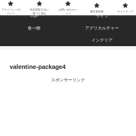
エンジョイ ブログライフ
プライバシーポ
特定商取引法に
お問い合わせペ
運営者情報
サイトマップ
リシー
基づく表記
ージ
TOP
ライフ
食べ物
アグリカルチャー
インテリア
valentine-package4
スポンサーリンク