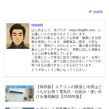
ryuichi
ryuichi
はじめまして。当ブログ「enjoy-bloglife.com」に
お越しいただきありがとうございます。
私は日々の暮らしを少しでも快適・健康にする情
報を発信しています。発酵食品（黒豆・小豆な
ど）や、便利グッズのレビュー、夏の暑さ対策や
暮らしのアイデアを中心に、実際に試した体験を
もとに記事を執筆しています。
「読者にとって本当に役立つ情報とは？」を常に
意識しながら、誰でも取り入れやすいノウハウや
気づきをお届けすることを心がけています。
どうぞゆっくりご覧になってください。
【保存版】エアコンの除湿と冷房はど
っちがお得？電気代・仕組み・使い分
けを徹底解説【2026年版】