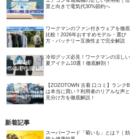
エアコン＆扇風機の正しい併用術｜位
置と向きで電気代30%節約へ
ワークマンのファン付きウェアを徹底
比較！2026年おすすめモデル・選び
方・バッテリー互換性まで完全解説
冷却グッズ必見！ワークマンの涼しい
夏アイテム10選！徹底解剖！
【ZOZOTOWN 古着 口コミ】ランクB
は本当に買い？利用者のリアルな声と
見分け方を徹底解説！
新着記事
スーパーフード「菊いも」とは？｜効
能と健康効果