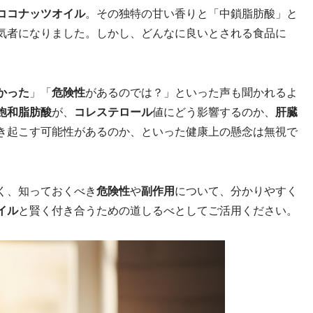
ココナッツオイル
。その独特の甘い香りと「中鎖脂肪酸」と
気者になりました。しかし、どんなに良いとされる食品に
かった
」「
危険性
があるのでは？」といった声も聞かれるよ
飽和脂肪酸
が、
コレステロール
値にどう影響するのか、
肝臓
き起こす可能性があるのか、といった健康上の懸念は無視で
く、知っておくべき
危険性
や
副作用
について、分かりやすく
イル
と賢く付き合うための道しるべとしてご活用ください。