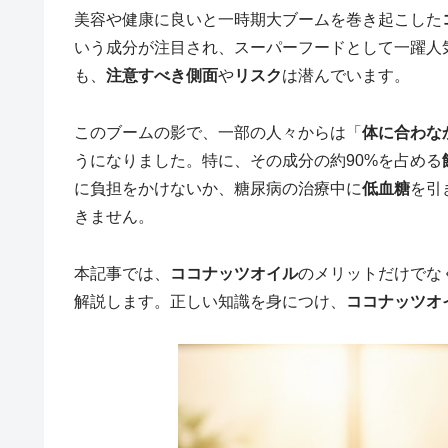
美容や健康に良いと一時期大ブームを巻き起こした
いう成分が注目され、スーパーフードとして一躍人
も、
注意すべき側面
や
リスク
は潜んでいます。
このブームの影で、一部の人々からは「
体に合わな
うになりました。特に、その成分の約90%を占める
に負担をかけないか、糖尿病の治療中に
低血糖
を引
きません。
本記事では、
ココナッツオイル
のメリットだけでな
解説します。正しい知識を身につけ、
ココナッツオ