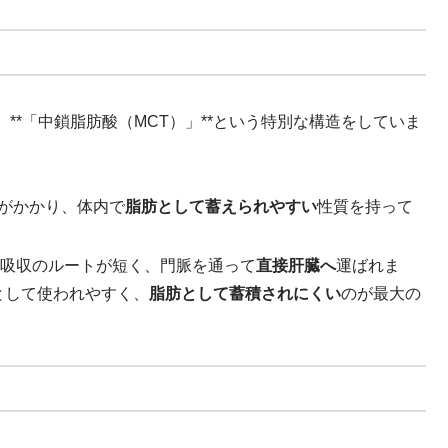
**「中鎖脂肪酸（MCT）」**という特別な構造をしていま
間がかかり、体内で
脂肪として蓄えられやすい
性質を持って
消化吸収のルートが短く、門脈を通って
直接肝臓へ
運ばれま
として使われやすく、
脂肪として蓄積されにくい
のが最大の