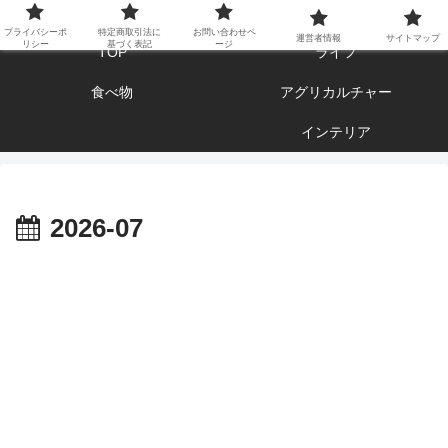
エンジョイ ブログライフ
プライバシーポ
特定商取引法に
お問い合わせペ
運営者情報
サイトマップ
リシー
基づく表記
ージ
TOP
ライフ
食べ物
アグリカルチャー
インテリア
2026-07