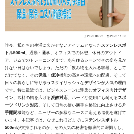
2025.06.22
2025.11.06
昨今、私たちの生活に欠かせないアイテムとなった
ステンレスボ
トル500ml
。通勤・通学、オフィスでの休憩、休日のアウトド
ア、ジムでのトレーニングまで、あらゆるシーンでその姿を見か
けない日はないでしょう。ただの「飲み物を入れる容器」として
だけでなく、その
保温・保冷
機能の高さや環境への配慮、そして
日々の暮らしに寄り添うスタイリッシュな
デザイン
が人気の理由
です。特に最近では、ビジネスシーンに馴染む
オフィス向けデザ
イン
、飲料の幅を広げる
炭酸対応
、ハードな使用にも耐える
スポ
ーツドリンク対応
、そして日常の使い勝手を格段に向上させる
片
手開閉
機能など、ユーザーの多様なニーズに応える進化を遂げて
います。本記事では、なぜこれほどまでに
ステンレスボトル
500ml
が支持されるのか、その人気の秘密を徹底的に深掘りし、