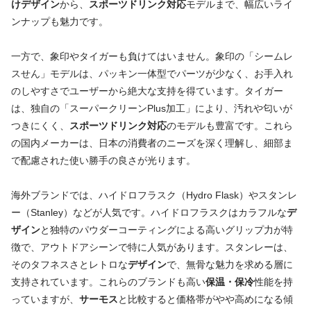
けデザイン
から、
スポーツドリンク対応
モデルまで、幅広いライ
ンナップも魅力です。
一方で、象印やタイガーも負けてはいません。象印の「シームレ
スせん」モデルは、パッキン一体型でパーツが少なく、お手入れ
のしやすさでユーザーから絶大な支持を得ています。タイガー
は、独自の「スーパークリーンPlus加工」により、汚れや匂いが
つきにくく、
スポーツドリンク対応
のモデルも豊富です。これら
の国内メーカーは、日本の消費者のニーズを深く理解し、細部ま
で配慮された使い勝手の良さが光ります。
海外ブランドでは、ハイドロフラスク（Hydro Flask）やスタンレ
ー（Stanley）などが人気です。ハイドロフラスクはカラフルな
デ
ザイン
と独特のパウダーコーティングによる高いグリップ力が特
徴で、アウトドアシーンで特に人気があります。スタンレーは、
そのタフネスさとレトロな
デザイン
で、無骨な魅力を求める層に
支持されています。これらのブランドも高い
保温・保冷
性能を持
っていますが、
サーモス
と比較すると価格帯がやや高めになる傾