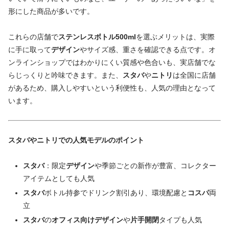
形にした商品が多いです。
これらの店舗で
ステンレスボトル500ml
を選ぶメリットは、実際
に手に取って
デザイン
やサイズ感、重さを確認できる点です。オ
ンラインショップではわかりにくい質感や色合いも、実店舗でな
らじっくりと吟味できます。また、
スタバ
や
ニトリ
は全国に店舗
があるため、購入しやすいという利便性も、人気の理由となって
います。
スタバやニトリでの人気モデルのポイント
スタバ
：限定
デザイン
や季節ごとの新作が豊富、コレクター
アイテムとしても人気
スタバ
ボトル持参でドリンク割引あり、環境配慮と
コスパ
両
立
スタバ
の
オフィス向けデザイン
や
片手開閉
タイプも人気