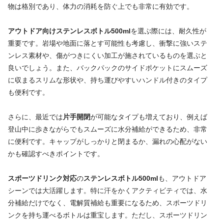
物は格別であり、体力の消耗を防ぐ上でも非常に有効です。
アウトドア向けステンレスボトル500ml
を選ぶ際には、耐久性が
重要です。岩場や地面に落とす可能性も考慮し、衝撃に強いステ
ンレス素材や、傷がつきにくい加工が施されているものを選ぶと
良いでしょう。また、バックパックのサイドポケットにスムーズ
に収まるスリムな形状や、持ち運びやすいハンドル付きのタイプ
も便利です。
さらに、最近では
片手開閉
が可能なタイプも増えており、例えば
登山中に歩きながらでもスムーズに水分補給ができるため、非常
に便利です。キャップがしっかりと閉まるか、漏れの心配がない
かも確認すべきポイントです。
スポーツドリンク対応
の
ステンレスボトル500ml
も、アウトドア
シーンでは大活躍します。特に汗をかくアクティビティでは、水
分補給だけでなく、電解質補給も重要になるため、スポーツドリ
ンクを持ち運べるボトルは重宝します。ただし、スポーツドリン