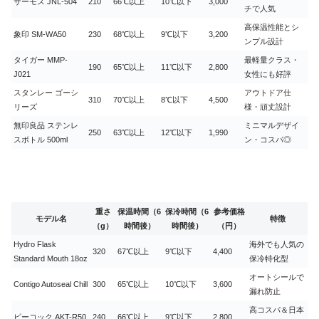
サーモス JNL-504
210
66℃以上
10℃以下
3,000
チで人気
高保温性能とシ
象印 SM-WA50
230
68℃以上
9℃以下
3,200
ンプル設計
タイガー MMP-
最軽量クラス・
190
65℃以上
11℃以下
2,800
J021
女性にも好評
スタンレー ゴーシ
アウトドア仕
310
70℃以上
8℃以下
4,500
リーズ
様・頑丈設計
無印良品 ステンレ
ミニマルデザイ
250
63℃以上
12℃以下
1,990
スボトル 500ml
ン・コスパ◎
重さ
保温時間（6
保冷時間（6
参考価格
モデル名
特徴
（g）
時間後）
時間後）
（円）
Hydro Flask
海外でも人気の
320
67℃以上
9℃以下
4,400
Standard Mouth 18oz
保冷特化型
オートシールで
Contigo Autoseal Chill
300
65℃以上
10℃以下
3,600
漏れ防止
高コスパ＆日本
ピーコック AKT-R50
240
66℃以上
9℃以下
2,800