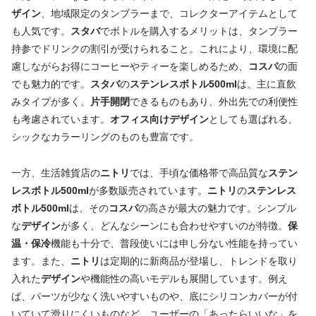
ザイン
、地域限定のタンブラーまで、コレクターアイテムとして
も人気です。
スタバ
でボトルを購入するメリットは、タンブラー
持参でドリンクの割引が受けられること。これにより、環境に配
慮しながらお得にコーヒーやティーを楽しめるため、
コスパ
の面
でも魅力的です。
スタバ
の
ステンレスボトル500ml
は、主に直飲
みタイプが多く、
片手開閉
できるものもあり、外出先での利便性
も考慮されています。
オフィス向けデザイン
としても選ばれる、
シックなカラーリングのものも豊富です。
一方、生活雑貨店の
ニトリ
では、手頃な価格帯で高品質な
ステン
レスボトル500ml
が多数販売されています。
ニトリ
の
ステンレス
ボトル500ml
は、その
コスパ
の高さが最大の魅力です。シンプル
な
デザイン
が多く、どんなシーンにも合わせやすいのが特徴。
保
温・保冷
機能も十分で、普段使いには申し分ない性能を持ってい
ます。また、
ニトリ
は定期的に新商品が登場し、トレンドを取り
入れた
デザイン
や機能性の高いモデルも展開しています。例え
ば、パーツが少なく洗いやすいものや、底にシリコンカバーが付
いていて滑りにくいものなど、ユーザーの「あったらいいな」を