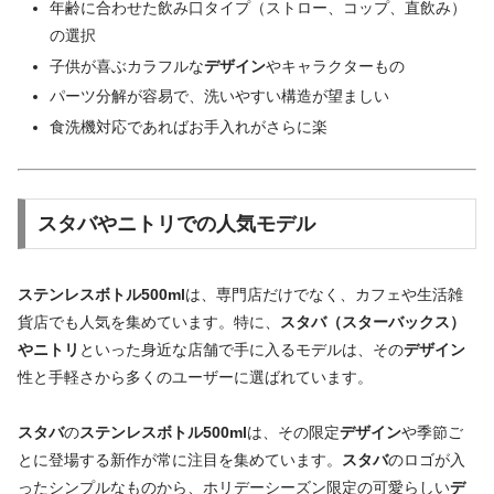
年齢に合わせた飲み口タイプ（ストロー、コップ、直飲み）
の選択
子供が喜ぶカラフルな
デザイン
やキャラクターもの
パーツ分解が容易で、洗いやすい構造が望ましい
食洗機対応であればお手入れがさらに楽
スタバやニトリでの人気モデル
ステンレスボトル500ml
は、専門店だけでなく、カフェや生活雑
貨店でも人気を集めています。特に、
スタバ（スターバックス）
やニトリ
といった身近な店舗で手に入るモデルは、その
デザイン
性と手軽さから多くのユーザーに選ばれています。
スタバ
の
ステンレスボトル500ml
は、その限定
デザイン
や季節ご
とに登場する新作が常に注目を集めています。
スタバ
のロゴが入
ったシンプルなものから、ホリデーシーズン限定の可愛らしい
デ