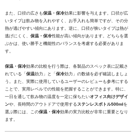
また、口径の広さも
保温・保冷
効果に影響を与えます。口径が広
いタイプは飲み物を入れやすく、お手入れも簡単ですが、その分
熱が逃げやすい傾向にあります。逆に、口径が狭いタイプは熱が
逃げにくく、
保温・保冷
性能が高い傾向があります。どちらを選
ぶかは、使い勝手と機能性のバランスを考慮する必要がありま
す。
保温・保冷
効果の比較を行う際は、各製品のスペック表に記載さ
れている「
保温
効力」と「
保冷
効力」の数値を必ず確認しましょ
う。また、実際に使用しているユーザーのレビューも参考にする
ことで、実用レベルでの性能を把握することができます。特に、
一日を通して飲み物の温度を一定に保ちたい
オフィス向けデザイ
ン
や、長時間のアウトドアで使用する
ステンレスボトル500ml
を
選ぶ際には、この
保温・保冷
効果の実力比較が非常に重要となり
ます。