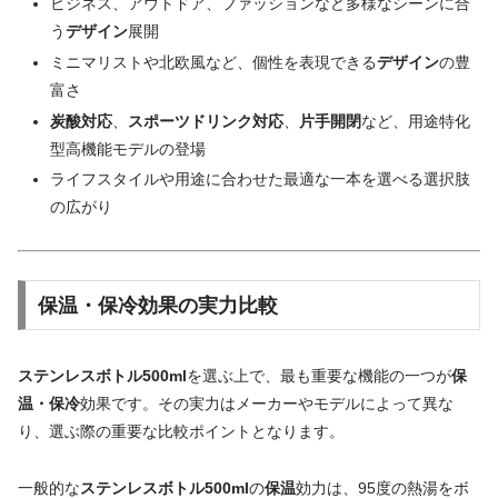
ビジネス、アウトドア、ファッションなど多様なシーンに合
う
デザイン
展開
ミニマリストや北欧風など、個性を表現できる
デザイン
の豊
富さ
炭酸対応
、
スポーツドリンク対応
、
片手開閉
など、用途特化
型高機能モデルの登場
ライフスタイルや用途に合わせた最適な一本を選べる選択肢
の広がり
保温・保冷効果の実力比較
ステンレスボトル500ml
を選ぶ上で、最も重要な機能の一つが
保
温・保冷
効果です。その実力はメーカーやモデルによって異な
り、選ぶ際の重要な比較ポイントとなります。
一般的な
ステンレスボトル500ml
の
保温
効力は、95度の熱湯をボ