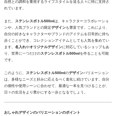
自然との調和を重視するライフスタイルを送る人々に特に支持さ
れています。
また、
ステンレスボトル500ml
は、キャラクターコラボレーショ
ンや、人気ブランドとの限定
デザイン
も豊富です。これにより、
自分の好きなキャラクターやブランドのアイテムを日常的に持ち
歩くことができ、コレクションアイテムとしても人気を集めてい
ます。
名入れ
や
オリジナルデザイン
に対応しているショップもあ
り、世界に一つだけの
ステンレスボトル500ml
を作ることも可能
です。
このように、
ステンレスボトル500ml
の
デザイン
バリエーション
は、多様なニーズと好みに応えるべく進化し続けています。自分
の個性や使用シーンに合わせて、最適な一本を見つけることが、
日々の生活をより豊かにする一歩となるでしょう。
おしゃれデザインのバリエーションのポイント