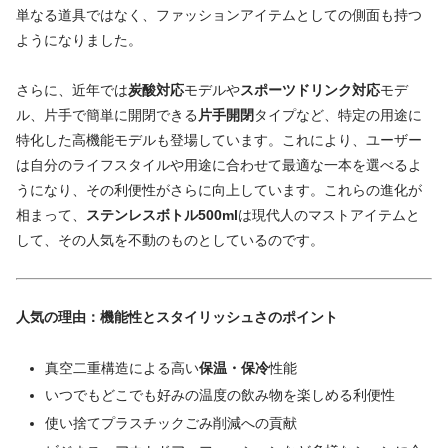
単なる道具ではなく、ファッションアイテムとしての側面も持つ
ようになりました。
さらに、近年では
炭酸対応
モデルや
スポーツドリンク対応
モデ
ル、片手で簡単に開閉できる
片手開閉
タイプなど、特定の用途に
特化した高機能モデルも登場しています。これにより、ユーザー
は自分のライフスタイルや用途に合わせて最適な一本を選べるよ
うになり、その利便性がさらに向上しています。これらの進化が
相まって、
ステンレスボトル500ml
は現代人のマストアイテムと
して、その人気を不動のものとしているのです。
人気の理由：機能性とスタイリッシュさのポイント
真空二重構造による高い
保温・保冷
性能
いつでもどこでも好みの温度の飲み物を楽しめる利便性
使い捨てプラスチックごみ削減への貢献