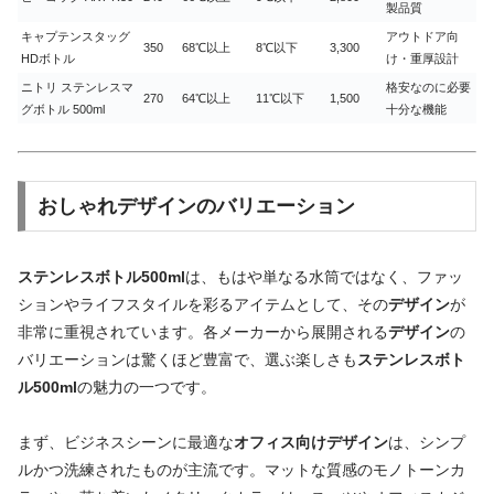
製品質
キャプテンスタッグ
アウトドア向
350
68℃以上
8℃以下
3,300
HDボトル
け・重厚設計
ニトリ ステンレスマ
格安なのに必要
270
64℃以上
11℃以下
1,500
グボトル 500ml
十分な機能
おしゃれデザインのバリエーション
ステンレスボトル500ml
は、もはや単なる水筒ではなく、ファッ
ションやライフスタイルを彩るアイテムとして、その
デザイン
が
非常に重視されています。各メーカーから展開される
デザイン
の
バリエーションは驚くほど豊富で、選ぶ楽しさも
ステンレスボト
ル500ml
の魅力の一つです。
まず、ビジネスシーンに最適な
オフィス向けデザイン
は、シンプ
ルかつ洗練されたものが主流です。マットな質感のモノトーンカ