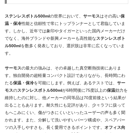
ステンレスボトル500ml
の世界において、
サーモス
はその高い
保
温・保冷
性能と信頼性で常にトップランナーとして君臨していま
す。しかし、近年では象印やタイガーといった国内メーカーだけ
でなく、海外ブランドや新興メーカーも高性能な
ステンレスボト
ル500ml
を数多く発表しており、選択肢は非常に広くなっていま
す。
サーモス
の最大の強みは、その卓越した真空断熱技術にありま
す。独自開発の超軽量コンパクト設計でありながら、長時間にわ
たる
保温・保冷
を可能にします。例えば、あるテストでは、
サー
モス
の
ステンレスボトル500ml
が6時間後に75度以上の
保温
効力を
維持したのに対し、他メーカーの同等品は70度前後という結果が
出ることもあります。耐久性にも定評があり、少々ラフに扱って
もへこみにくい、傷がつきにくいといったユーザーの声も多く聞
かれます。また、分解して洗いやすいパーツ構成や、スペアパー
ツの入手しやすさも、長く愛用できるポイントです。
オフィス向