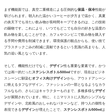
まず機能面では、真空二重構造による圧倒的な
保温・保冷
性能が
挙げられます。朝入れた温かいコーヒーが夕方まで温かく、真夏
の炎天下でも冷たい飲み物が長時間キープできるのは、この技術
の賜物です。これにより、いつでもどこでも自分の好きな温度の
飲み物を楽しむことができ、カフェやコンビニで飲み物を購入す
る手間や費用を削減できます。環境保護の観点からも、使い捨て
プラスチックごみの削減に貢献できるという意識の高まりも、人
気の追い風となっています。
そして、機能性だけでなく、
デザイン
性も重要な要素です。かつ
ては画一的だった
ステンレスボトル500ml
ですが、現在はビジネ
スシーンに馴染む
オフィス向けデザイン
から、アウトドアシーン
に映えるタフなデザイン、ファッションの一部となるようなカラ
フルなもの、さらにはキャラクターものまで、多種多様な
デザイ
ン
が展開されています。特に、ミニマリストに人気のシンプルな
デザインや、北欧風のおしゃれなパターンなど、持つ人の個性を
表現できる
デザイン
が増えたことで、
ステンレスボトル500ml
は