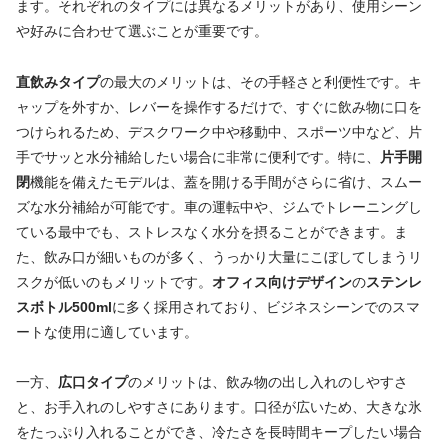
ます。それぞれのタイプには異なるメリットがあり、使用シーン
や好みに合わせて選ぶことが重要です。
直飲みタイプ
の最大のメリットは、その手軽さと利便性です。キ
ャップを外すか、レバーを操作するだけで、すぐに飲み物に口を
つけられるため、デスクワーク中や移動中、スポーツ中など、片
手でサッと水分補給したい場合に非常に便利です。特に、
片手開
閉
機能を備えたモデルは、蓋を開ける手間がさらに省け、スムー
ズな水分補給が可能です。車の運転中や、ジムでトレーニングし
ている最中でも、ストレスなく水分を摂ることができます。ま
た、飲み口が細いものが多く、うっかり大量にこぼしてしまうリ
スクが低いのもメリットです。
オフィス向けデザイン
の
ステンレ
スボトル500ml
に多く採用されており、ビジネスシーンでのスマ
ートな使用に適しています。
一方、
広口タイプ
のメリットは、飲み物の出し入れのしやすさ
と、お手入れのしやすさにあります。口径が広いため、大きな氷
をたっぷり入れることができ、冷たさを長時間キープしたい場合