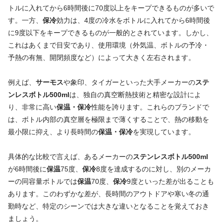
トルに入れてから6時間後に70度以上をキープできるものが多いで
す。一方、
保冷
効力は、4度の冷水をボトルに入れてから6時間後
に9度以下をキープできるものが一般的とされています。しかし、
これはあくまで目安であり、使用環境（外気温、ボトルの予冷・
予熱の有無、開閉頻度など）によって大きく左右されます。
例えば、
サーモス
や象印、タイガーといった大手メーカーの
ステ
ンレスボトル500ml
は、独自の真空断熱技術と精密な設計によ
り、非常に高い
保温・保冷
性能を誇ります。これらのブランドで
は、ボトル内部の真空層を極限まで薄くすることで、熱の移動を
最小限に抑え、より長時間の
保温・保冷
を実現しています。
具体的な比較で言えば、あるメーカーの
ステンレスボトル500ml
が6時間後に
保温
75度、
保冷
8度を達成するのに対し、別のメーカ
ーの同容量ボトルでは
保温
70度、
保冷
9度といった差が出ることも
あります。このわずかな差が、長時間のアウトドアや寒い冬の通
勤時など、特定のシーンでは大きな違いとなることを覚えておき
ましょう。