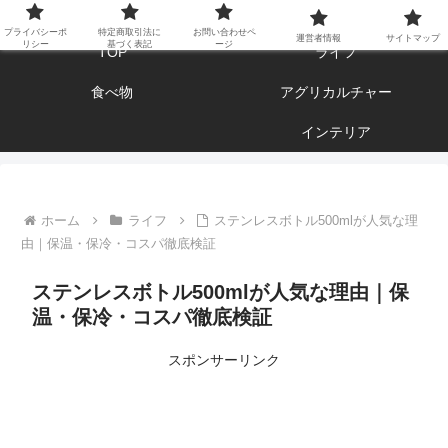
エンジョイ ブログライフ
プライバシーポ
特定商取引法に
お問い合わせペ
運営者情報
サイトマップ
リシー
基づく表記
ージ
TOP
ライフ
食べ物
アグリカルチャー
インテリア
ホーム
ライフ
ステンレスボトル500mlが人気な理
由｜保温・保冷・コスパ徹底検証
ステンレスボトル500mlが人気な理由｜保
温・保冷・コスパ徹底検証
スポンサーリンク