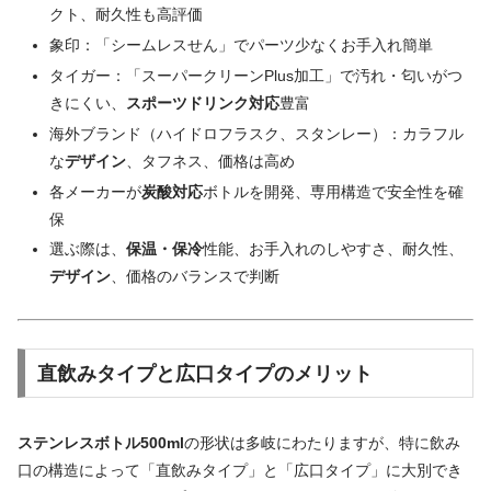
クト、耐久性も高評価
象印：「シームレスせん」でパーツ少なくお手入れ簡単
タイガー：「スーパークリーンPlus加工」で汚れ・匂いがつ
きにくい、
スポーツドリンク対応
豊富
海外ブランド（ハイドロフラスク、スタンレー）：カラフル
な
デザイン
、タフネス、価格は高め
各メーカーが
炭酸対応
ボトルを開発、専用構造で安全性を確
保
選ぶ際は、
保温・保冷
性能、お手入れのしやすさ、耐久性、
デザイン
、価格のバランスで判断
直飲みタイプと広口タイプのメリット
ステンレスボトル500ml
の形状は多岐にわたりますが、特に飲み
口の構造によって「直飲みタイプ」と「広口タイプ」に大別でき