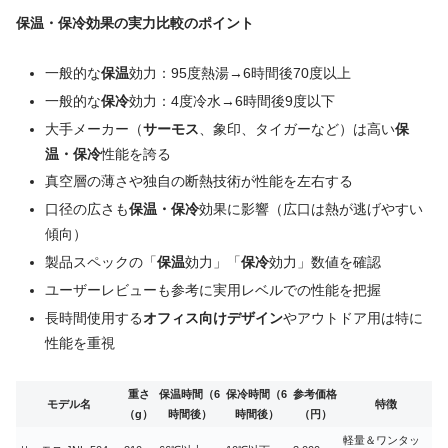
保温・保冷効果の実力比較のポイント
一般的な
保温
効力：95度熱湯→6時間後70度以上
一般的な
保冷
効力：4度冷水→6時間後9度以下
大手メーカー（
サーモス
、象印、タイガーなど）は高い
保
温・保冷
性能を誇る
真空層の薄さや独自の断熱技術が性能を左右する
口径の広さも
保温・保冷
効果に影響（広口は熱が逃げやすい
傾向）
製品スペックの「
保温
効力」「
保冷
効力」数値を確認
ユーザーレビューも参考に実用レベルでの性能を把握
長時間使用する
オフィス向けデザイン
やアウトドア用は特に
性能を重視
重さ
保温時間（6
保冷時間（6
参考価格
モデル名
特徴
（g）
時間後）
時間後）
（円）
軽量＆ワンタッ