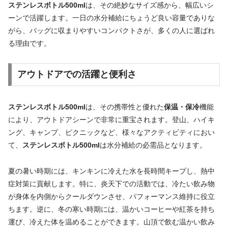
ステンレスボトル500ml
は、その絶妙なサイズ感から、幅広いシ
ーンで活躍します。一日の水分補給にちょうど良い容量でありな
がら、バッグに収まりやすいコンパクトさが、多くの人に選ばれ
る理由です。
アウトドアでの活躍と便利さ
ステンレスボトル500ml
は、その携帯性と優れた
保温・保冷
機能
により、アウトドアシーンで非常に重宝されます。登山、ハイキ
ング、キャンプ、ピクニックなど、様々なアクティビティにおい
て、
ステンレスボトル500ml
は水分補給の必需品となります。
夏の暑い時期には、キンキンに冷えた水を長時間キープし、熱中
症対策に貢献します。特に、炎天下での活動では、冷たい飲み物
が身体を内側からクールダウンさせ、パフォーマンス維持に役立
ちます。逆に、冬の寒い時期には、温かいコーヒーや紅茶を持ち
運び、冷えた体を温めることができます。山頂で飲む温かい飲み