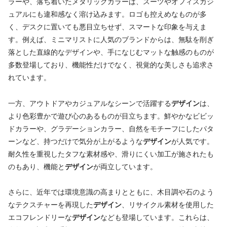
ラーや、落ち着いたメタリックカラーは、スーツやオフィスカジ
ュアルにも違和感なく溶け込みます。ロゴも控えめなものが多
く、デスクに置いても悪目立ちせず、スマートな印象を与えま
す。例えば、ミニマリストに人気のブランドからは、無駄を削ぎ
落とした直線的なデザインや、手になじむマットな触感のものが
多数登場しており、機能性だけでなく、視覚的な美しさも追求さ
れています。
一方、アウトドアやカジュアルなシーンで活躍する
デザイン
は、
より色彩豊かで遊び心のあるものが目立ちます。鮮やかなビビッ
ドカラーや、グラデーションカラー、自然をモチーフにしたパタ
ーンなど、持つだけで気分が上がるような
デザイン
が人気です。
耐久性を重視したタフな素材感や、滑りにくい加工が施されたも
のもあり、機能と
デザイン
が両立しています。
さらに、近年では環境意識の高まりとともに、木目調や石のよう
なテクスチャーを再現した
デザイン
、リサイクル素材を使用した
エコフレンドリーな
デザイン
なども登場しています。これらは、