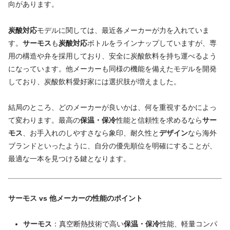
向があります。
炭酸対応
モデルに関しては、最近各メーカーが力を入れていま
す。
サーモス
も
炭酸対応
ボトルをラインナップしていますが、専
用の構造や弁を採用しており、安全に炭酸飲料を持ち運べるよう
になっています。他メーカーも同様の機能を備えたモデルを開発
しており、炭酸飲料愛好家には選択肢が増えました。
結局のところ、どのメーカーが良いかは、何を重視するかによっ
て変わります。最高の
保温・保冷
性能と信頼性を求めるなら
サー
モス
、お手入れのしやすさなら象印、耐久性と
デザイン
なら海外
ブランドといったように、自分の優先順位を明確にすることが、
最適な一本を見つける鍵となります。
サーモス vs 他メーカーの性能のポイント
サーモス
：真空断熱技術で高い
保温・保冷
性能、軽量コンパ