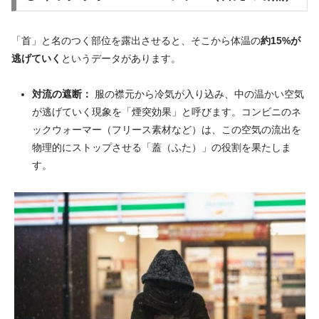
「首」と名のつく部位を露出させると、そこから体温の
約15%が
逃げていく
というデータがあります。
対流の遮断：
服の襟元から冷気が入り込み、中の温かい空気
が逃げていく現象を「煙突効果」と呼びます。コンビニのネ
ックウォーマー（フリース素材など）は、この空気の流出を
物理的にストップさせる「蓋（ふた）」の役割を果たしま
す。