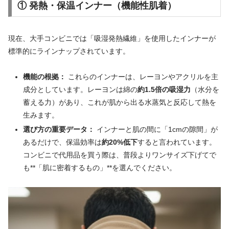
① 発熱・保温インナー（機能性肌着）
現在、大手コンビニでは「吸湿発熱繊維」を使用したインナーが
標準的にラインナップされています。
機能の根拠：
これらのインナーは、レーヨンやアクリルを主
成分としています。レーヨンは綿の
約1.5倍の吸湿力
（水分を
蓄える力）があり、これが肌から出る水蒸気と反応して熱を
生みます。
選び方の重要データ：
インナーと肌の間に「1cmの隙間」が
あるだけで、保温効率は
約20%低下
すると言われています。
コンビニで代用品を買う際は、普段よりワンサイズ下げてで
も**「肌に密着するもの」**を選んでください。