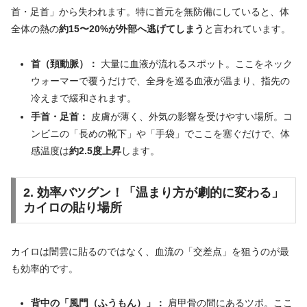
首・足首」から失われます。特に首元を無防備にしていると、体
全体の熱の
約15〜20%が外部へ逃げてしまう
と言われています。
首（頚動脈）：
大量に血液が流れるスポット。ここをネック
ウォーマーで覆うだけで、全身を巡る血液が温まり、指先の
冷えまで緩和されます。
手首・足首：
皮膚が薄く、外気の影響を受けやすい場所。コ
ンビニの「長めの靴下」や「手袋」でここを塞ぐだけで、体
感温度は
約2.5度上昇
します。
2. 効率バツグン！「温まり方が劇的に変わる」
カイロの貼り場所
カイロは闇雲に貼るのではなく、血流の「交差点」を狙うのが最
も効率的です。
背中の「風門（ふうもん）」：
肩甲骨の間にあるツボ。ここ