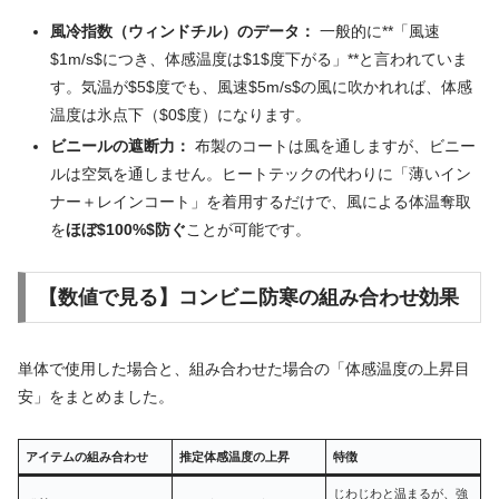
風冷指数（ウィンドチル）のデータ：
一般的に**「風速
$1m/s$につき、体感温度は$1$度下がる」**と言われていま
す。気温が$5$度でも、風速$5m/s$の風に吹かれれば、体感
温度は氷点下（$0$度）になります。
ビニールの遮断力：
布製のコートは風を通しますが、ビニー
ルは空気を通しません。ヒートテックの代わりに「薄いイン
ナー＋レインコート」を着用するだけで、風による体温奪取
を
ほぼ$100%$防ぐ
ことが可能です。
【数値で見る】コンビニ防寒の組み合わせ効果
単体で使用した場合と、組み合わせた場合の「体感温度の上昇目
安」をまとめました。
アイテムの組み合わせ
推定体感温度の上昇
特徴
じわじわと温まるが、強