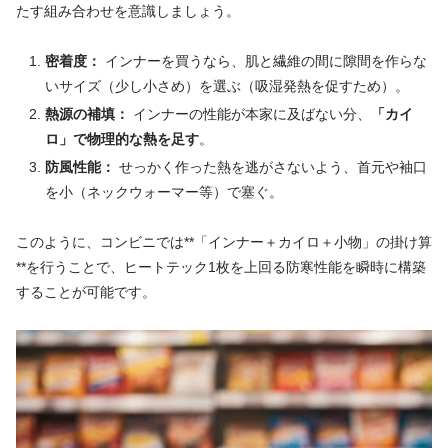
たす組み合わせを意識しましょう。
密着度：
インナーを買うなら、肌と繊維の間に隙間を作らな
いサイズ（少し小さめ）を選ぶ（吸湿発熱を促すため）。
熱源の補填：
インナーの性能が本家に及ばない分、
「カイ
ロ」で物理的な熱を足す
。
防風性能：
せっかく作った熱を逃がさないよう、首元や袖口
を小（ネックウォーマー等）で塞ぐ。
このように、コンビニでは**「インナー＋カイロ＋小物」の掛け算
**を行うことで、ヒートテック1枚を上回る防寒性能を瞬時に構築
することが可能です。