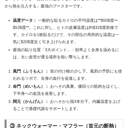
から熱を注入する」最強のブースターです。
温度データ：
一般的な貼るカイロの平均温度は**$50$度〜
$53$度**。これに対し、ヒトの皮膚温度は約$32$度前後で
す。カイロを1枚貼るだけで、その部位の局所的な温度は一
気に$20$度近く引き上げられます。
最強の貼り位置「3大ポイント」：効率よく全身を温めるに
は、太い血管が通る場所を狙い撃ちします。
風門（ふうもん）：
首の付け根の少し下。風邪の予防にも使
われるツボで、全身の血行を促進します。
命門（めいもん）：
おへその真裏。腰回りの筋肉をほぐし、
下半身への血流を改善します。
関元（かんげん）：
おへそから指3本分下。内臓温度を上げ
ることで基礎代謝をサポートします。
③ ネックウォーマー・マフラー（首元の断熱）