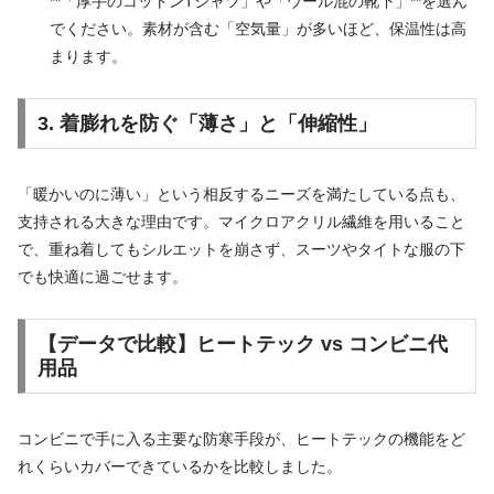
**「厚手のコットンTシャツ」や「ウール混の靴下」**を選ん
でください。素材が含む「空気量」が多いほど、保温性は高
まります。
3. 着膨れを防ぐ「薄さ」と「伸縮性」
「暖かいのに薄い」という相反するニーズを満たしている点も、
支持される大きな理由です。マイクロアクリル繊維を用いること
で、重ね着してもシルエットを崩さず、スーツやタイトな服の下
でも快適に過ごせます。
【データで比較】ヒートテック vs コンビニ代
用品
コンビニで手に入る主要な防寒手段が、ヒートテックの機能をど
れくらいカバーできているかを比較しました。