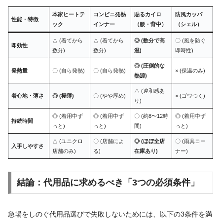
本家ヒートテ
コンビニ発熱
貼るカイロ
防風カッパ
性能・特徴
ック
インナー
（腰・背中）
（シェル）
△ (着てから
△ (着てから
◎ (数分で高
〇 (風を防ぐ
即効性
数分)
数分)
温)
即時性)
◎ (圧倒的な
発熱量
〇 (自ら発熱)
〇 (自ら発熱)
× (保温のみ)
熱源)
△ (違和感あ
着心地・薄さ
◎ (極薄)
〇 (やや厚め)
× (ゴワつく)
り)
◎ (着用中ず
◎ (着用中ず
〇 (約8〜12時
◎ (着用中ず
持続時間
っと)
っと)
間)
っと)
△ (ユニクロ
〇 (店舗によ
◎ (ほぼ全店
〇 (雨具コー
入手しやすさ
店舗のみ)
る)
在庫あり)
ナー)
結論：代用品に求めるべき「3つの必須条件」
急場をしのぐ代用品選びで失敗しないためには、以下の3条件を満