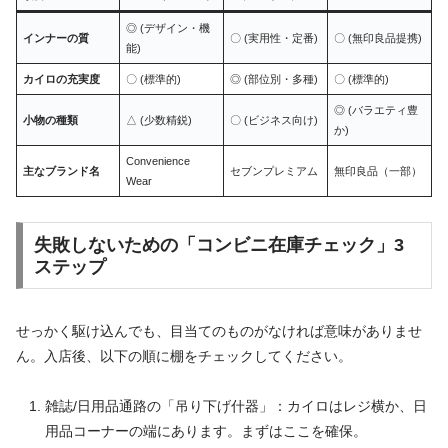
◎ (デザイン・機
インナーの質
〇 (実用性・定番)
〇 (無印良品提携)
能)
カイロの充実度
〇 (標準的)
◎ (部位別・多種)
〇 (標準的)
◎ (バラエティ豊
小物の種類
△ (少数精鋭)
〇 (ビジネス向け)
か)
Convenience
主なブランド名
セブンプレミアム
無印良品（一部）
Wear
失敗しないための「コンビニ在庫チェック」3
ステップ
せっかく駆け込んでも、目当てのものがなければ意味がありませ
ん。入店後、以下の順に棚をチェックしてください。
雑誌/日用品通路の「吊り下げ什器」：カイロはレジ横か、日
用品コーナーの端にあります。まずはここを確保。