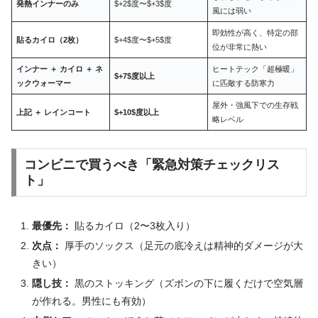
発熱インナーのみ
$+2$度〜$+3$度
風には弱い
即効性が高く、特定の部
貼るカイロ（2枚）
$+4$度〜$+5$度
位が非常に熱い
インナー ＋ カイロ ＋ ネ
ヒートテック「超極暖」
$+7$度以上
ックウォーマー
に匹敵する防寒力
屋外・強風下での生存戦
上記 ＋ レインコート
$+10$度以上
略レベル
コンビニで買うべき「緊急対策チェックリス
ト」
最優先：
貼るカイロ（2〜3枚入り）
次点：
厚手のソックス（足元の底冷えは精神的ダメージが大
きい）
隠し技：
黒のストッキング（ズボンの下に履くだけで空気層
が作れる。男性にも有効）