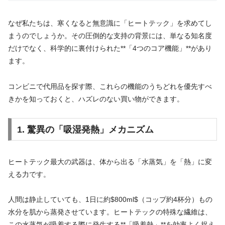
なぜ私たちは、寒くなると無意識に「ヒートテック」を求めてし
まうのでしょうか。その圧倒的な支持の背景には、単なる知名度
だけでなく、科学的に裏付けられた**「4つのコア機能」**があり
ます。
コンビニで代用品を探す際、これらの機能のうちどれを優先すべ
きかを知っておくと、ハズレのない買い物ができます。
1. 驚異の「吸湿発熱」メカニズム
ヒートテック最大の武器は、体から出る「水蒸気」を「熱」に変
える力です。
人間は静止していても、1日に約$800ml$（コップ約4杯分）もの
水分を肌から蒸発させています。ヒートテックの特殊な繊維は、
この水蒸気が吸着する際に発生する**「吸着熱」**を効率よく捉え