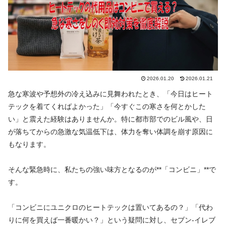
2026.01.20
2026.01.21
急な寒波や予想外の冷え込みに見舞われたとき、「今日はヒート
テックを着てくればよかった」「今すぐこの寒さを何とかした
い」と震えた経験はありませんか。特に都市部でのビル風や、日
が落ちてからの急激な気温低下は、体力を奪い体調を崩す原因に
もなります。
そんな緊急時に、私たちの強い味方となるのが**「コンビニ」**で
す。
「コンビニにユニクロのヒートテックは置いてあるの？」「代わ
りに何を買えば一番暖かい？」という疑問に対し、セブン‐イレブ