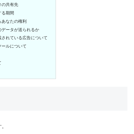
タの共有先
する期間
るあなたの権利
のデータが送られるか
載されている広告について
ツールについて
て
です。