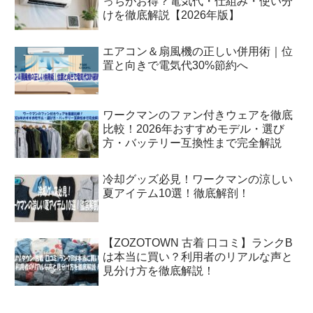
っちがお得？電気代・仕組み・使い分
けを徹底解説【2026年版】
エアコン＆扇風機の正しい併用術｜位
置と向きで電気代30%節約へ
ワークマンのファン付きウェアを徹底
比較！2026年おすすめモデル・選び
方・バッテリー互換性まで完全解説
冷却グッズ必見！ワークマンの涼しい
夏アイテム10選！徹底解剖！
【ZOZOTOWN 古着 口コミ】ランクB
は本当に買い？利用者のリアルな声と
見分け方を徹底解説！