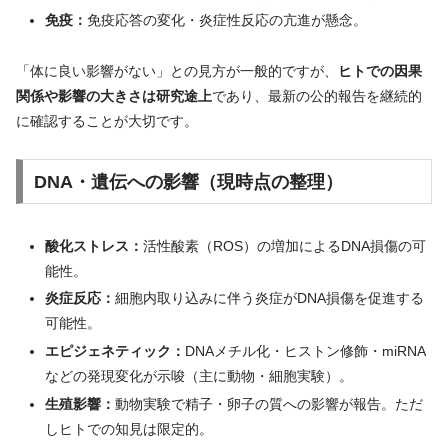
免疫：
免疫応答の変化・炎症性反応の亢進が懸念。
「体に良い影響がない」との見方が一般的ですが、
ヒトでの因果
関係や影響の大きさは研究途上
であり、最新の公的報告を継続的
に確認することが大切です。
DNA・遺伝への影響（現時点の整理）
酸化ストレス：
活性酸素（ROS）の増加によるDNA損傷の可
能性。
炎症反応：
細胞内取り込みに伴う炎症がDNA損傷を促進する
可能性。
エピジェネティック：
DNAメチル化・ヒストン修飾・miRNA
などの発現変化が示唆（主に動物・細胞実験）。
生殖影響：
動物実験で精子・卵子の質への影響が報告。ただ
しヒトでの知見は限定的。