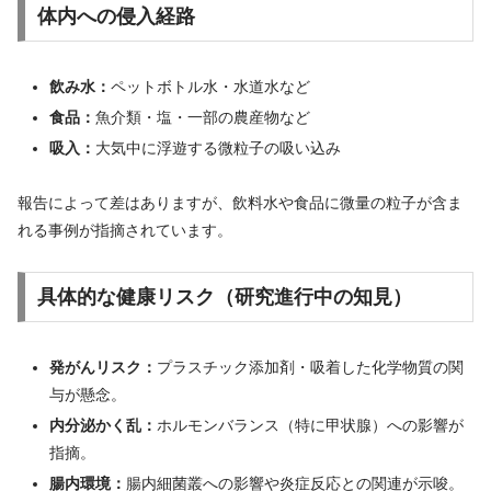
体内への侵入経路
飲み水：
ペットボトル水・水道水など
食品：
魚介類・塩・一部の農産物など
吸入：
大気中に浮遊する微粒子の吸い込み
報告によって差はありますが、飲料水や食品に微量の粒子が含ま
れる事例が指摘されています。
具体的な健康リスク（研究進行中の知見）
発がんリスク：
プラスチック添加剤・吸着した化学物質の関
与が懸念。
内分泌かく乱：
ホルモンバランス（特に甲状腺）への影響が
指摘。
腸内環境：
腸内細菌叢への影響や炎症反応との関連が示唆。