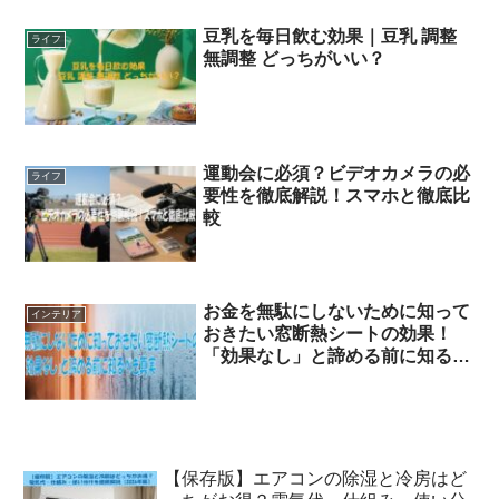
豆乳を毎日飲む効果｜豆乳 調整
ライフ
無調整 どっちがいい？
運動会に必須？ビデオカメラの必
ライフ
要性を徹底解説！スマホと徹底比
較
お金を無駄にしないために知って
インテリア
おきたい窓断熱シートの効果！
「効果なし」と諦める前に知るべ
き真実
【保存版】エアコンの除湿と冷房はど