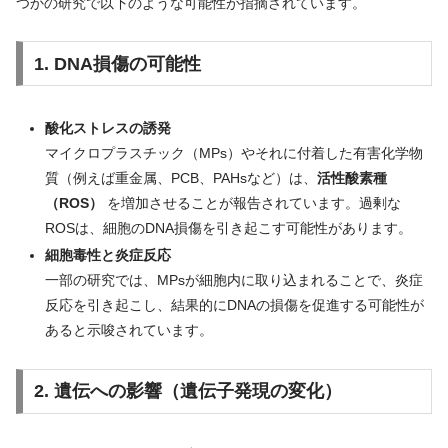
つかの研究で以下のような可能性が指摘されています。
:
1. DNA損傷の可能性
酸化ストレスの誘発
マイクロプラスチック（MPs）やそれに付着した有害化学物
質（例えば重金属、PCB、PAHsなど）は、
活性酸素種
（ROS）
を増加させることが報告されています。過剰な
ROSは、細胞のDNA損傷を引き起こす可能性があります。
細胞毒性と炎症反応
一部の研究では、MPsが細胞内に取り込まれることで、炎症
反応を引き起こし、結果的にDNAの損傷を促進する可能性が
あると示唆されています。
2. 遺伝への影響（遺伝子発現の変化）