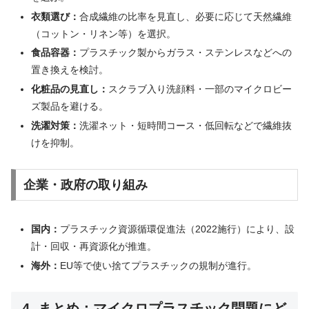
衣類選び：
合成繊維の比率を見直し、必要に応じて天然繊維
（コットン・リネン等）を選択。
食品容器：
プラスチック製からガラス・ステンレスなどへの
置き換えを検討。
化粧品の見直し：
スクラブ入り洗顔料・一部のマイクロビー
ズ製品を避ける。
洗濯対策：
洗濯ネット・短時間コース・低回転などで繊維抜
けを抑制。
企業・政府の取り組み
国内：
プラスチック資源循環促進法（2022施行）により、設
計・回収・再資源化が推進。
海外：
EU等で使い捨てプラスチックの規制が進行。
4. まとめ：マイクロプラスチック問題にど