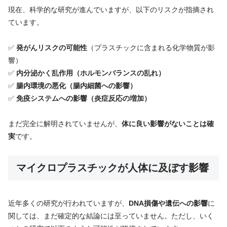
現在、科学的な研究が進んでいますが、以下のリスクが指摘され
ています。
✅
発がんリスクの可能性
（プラスチックに含まれる化学物質が影
響）
✅
内分泌かく乱作用（ホルモンバランスの乱れ）
✅
腸内環境の悪化（腸内細菌への影響）
✅
免疫システムへの影響（炎症反応の増加）
まだ完全に解明されていませんが、
体に良い影響がないことは確
実
です。
C
マイクロプラスチックが人体に及ぼす影響
h
a
t
近年多くの研究が行われていますが、
DNA損傷や遺伝への影響
に
G
P
関しては、まだ確定的な結論には至っていません。ただし、いく
T