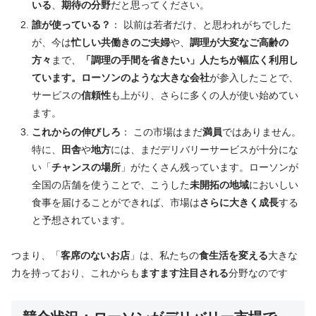
いる
、
期待の分野
だと思ってください。
誰が使っている？
： 以前は若者だけ、と思われがちでした
が、今は
忙しい共働きのご夫婦
や、
調理が大変なご高齢の
方々
まで、
「調理の手間を省きたい」人たちが幅広く利用し
ています。ローソンのような大きな会社
が参入したことで、
サービスの
信頼性
も上がり、さらに多くの人が使い始めてい
ます。
これからの伸びしろ
： この市場はまだ
満員
ではありません。
特に、
田舎
や
地方
には、まだデリバリーサービスが十分にな
い「
チャンスの場所
」がたくさん残っています。ローソンが
全国の店舗を使うことで、こうした
未開拓の地域
においしい
食事を届けることができれば、市場は
さらに大きく成長
する
と予想されています。
つまり、「
客席のないお店
」は、私たちの
食生活を変える
大きな
力を持っており、これからも
ますます注目される
分野なのです