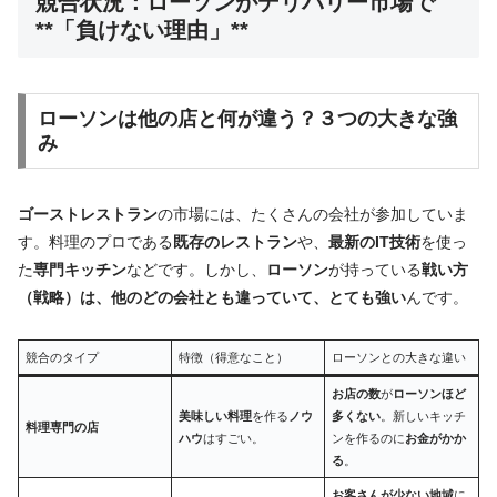
競合状況：ローソンがデリバリー市場で
**「負けない理由」**
ローソン
は
他の店
と
何が違う
？
３つの大きな強
み
ゴーストレストラン
の市場には、たくさんの会社が参加していま
す。料理のプロである
既存のレストラン
や、
最新のIT技術
を使っ
た
専門キッチン
などです。しかし、
ローソン
が持っている
戦い方
（戦略）は、他のどの会社とも違っていて、とても強い
んです。
競合のタイプ
特徴（得意なこと）
ローソンとの大きな違い
お店の数
が
ローソンほど
美味しい料理
を作る
ノウ
多くない
。新しいキッチ
料理専門の店
ハウ
はすごい。
ンを作るのに
お金がかか
る
。
お客さんが少ない地域
に