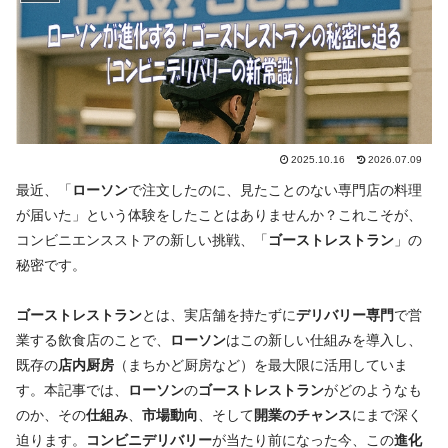
2025.10.16
2026.07.09
最近、「
ローソン
で注文したのに、見たことのない専門店の料理
が届いた」という体験をしたことはありませんか？これこそが、
コンビニエンスストアの新しい挑戦、「
ゴーストレストラン
」の
秘密です。
ゴーストレストラン
とは、実店舗を持たずに
デリバリー専門
で営
業する飲食店のことで、
ローソン
はこの新しい仕組みを導入し、
既存の
店内厨房
（まちかど厨房など）を最大限に活用していま
す。本記事では、
ローソン
の
ゴーストレストラン
がどのようなも
のか、その
仕組み
、
市場動向
、そして
開業のチャンス
にまで深く
迫ります。
コンビニデリバリー
が当たり前になった今、この
進化