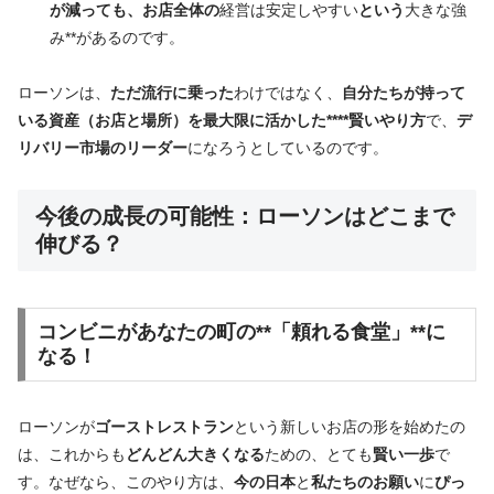
が減っても、お店全体の
経営は安定しやすい
という
大きな強
み**があるのです。
ローソンは、
ただ流行に乗った
わけではなく、
自分たちが持って
いる資産（お店と場所）を最大限に活かした****賢いやり方
で、
デ
リバリー市場のリーダー
になろうとしているのです。
今後の成長の可能性：ローソンはどこまで
伸びる？
コンビニ
があなたの町の**「頼れる食堂」**に
なる！
ローソンが
ゴーストレストラン
という新しいお店の形を始めたの
は、これからも
どんどん大きくなる
ための、とても
賢い一歩
で
す。なぜなら、このやり方は、
今の日本
と
私たちのお願い
に
ぴっ