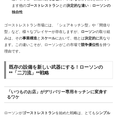
ます他の
ゴーストレストラン
との
決定的な違い
：
ローソンの
独自性
ゴーストレストラン市場には、「シェアキッチン型」や「間借り
型」など、様々なプレイヤーが存在しますが、
ローソン
の取り組
みは、その
事業構造
と
スケール
において、他とは
決定的に
異なり
ます。この違いこそが、ローソンがこの市場で
競争優位性
を持つ
理由です。
既存の設備
を
新しい武器
にする！
ローソン
の
**「二刀流」**戦略
「いつものお店」がデリバリー専用キッチン
に
変身
す
るワケ
ローソンが
ゴーストレストラン
を始めた戦略は、とても
シンプル