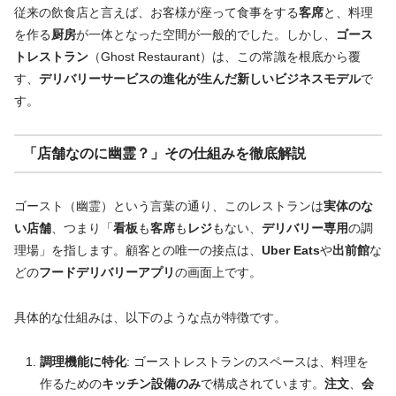
従来の飲食店と言えば、お客様が座って食事をする
客席
と、料理
を作る
厨房
が一体となった空間が一般的でした。しかし、
ゴース
トレストラン
（Ghost Restaurant）は、この常識を根底から覆
す、
デリバリーサービスの進化が生んだ新しいビジネスモデル
で
す。
「店舗なのに幽霊？」その仕組みを徹底解説
ゴースト（幽霊）という言葉の通り、このレストランは
実体のな
い店舗
、つまり「
看板
も
客席
も
レジ
もない、
デリバリー専用
の調
理場」を指します。顧客との唯一の接点は、
Uber Eats
や
出前館
な
どの
フードデリバリーアプリ
の画面上です。
具体的な仕組みは、以下のような点が特徴です。
調理機能に特化
: ゴーストレストランのスペースは、料理を
作るための
キッチン設備のみ
で構成されています。
注文
、
会