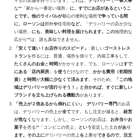
千もの店舗を持っています。これは、
デリバリー
で
一番大事
な**「家から一番近い場所」
に、すでにお店があるというこ
とです。他のライバルが
都心の便利な場所
で争っている間
に、ローソンは
郊外
や
住宅街
など、
「デリバリーの店が少な
い場所」
にも、美味しい料理を届けられます。この
地理的な
広がり**は、誰も真似できません。
「安くて速い！お店作りのスピード」
: 新しい
ゴーストレス
トラン
を作るには、普通、場所を借りて、内装工事をして、
たくさんのお金
と
時間
がかかります。でも、ローソンは
すで
にある
「
店内厨房
」を
使う
だけなので、
かかる費用（初期投
資）と時間
が
大幅に少なくて済みます
。そのため、
「この地
域はデリバリーが流行りそう！」と分かれば、すぐに新しい
ブランドを立ち上げられる機動力
があります。
「売上が２倍あるから倒れにくい」
:
デリバリー専門
のお店
は、デリバリーの売上が
全て
です。もし注文が減ると、
経営
が危なく
なります。しかし、ローソンのお店は、
お弁当
や
お
菓子
を売る**「コンビニの売上」
という
安定した土台
があり
ます。その上に
デリバリーの売上
を
上乗せ
できるので、注文