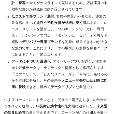
計
、
接客
の全てがオンラインで完結するため、店舗運営の非
効率な部分が徹底的に削ぎ落とされています。
低コストで多ブランド展開
: 客席や内装が不要な分、通常の
飲食店に比べて
賃料や初期投資が格段に安く
済みます。この
コストメリットを活かし、一つのキッチンで「カレー専門
店」「ハンバーグ専門店」「タピオカ店」など、全く異なる
複数の
デリバリー専用ブランド
を同時に運営できるのが大き
な魅力です。これにより、一つの場所から多様な顧客ニーズ
に応えることが可能になります。
データに基づいた最適化
: デリバリーアプリを通じた注文履
歴や評価データは、全てデジタル情報として蓄積されます。
「どのエリアで」「どんなメニューが」「何時に」売れるの
かを詳細に分析し、その結果を
メニュー開発や出店戦略に即
座に反映
できる、極めて
データドリブン
な業態です。
つまりゴーストレストランとは、従来の「場所ありき」の飲食ビ
ジネスから脱却し、
IT技術と効率性
を最大限に追求した、
未来型
の飲食店経営
の形と言えるのです。ローソンがこの仕組みを取り