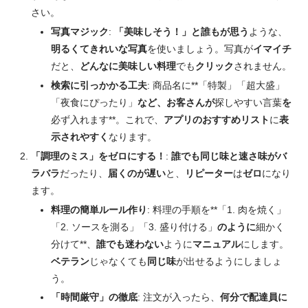
さい。
写真マジック
:
「美味しそう！」と誰もが思う
ような、
明るくてきれいな写真
を使いましょう。写真が
イマイチ
だと、
どんなに美味しい料理
でも
クリック
されません。
検索に引っかかる工夫
: 商品名に**「特製」「超大盛」
「夜食にぴったり」
など、お客さんが
探しやすい言葉
を
必ず入れます**。これで、
アプリのおすすめリスト
に
表
示されやすく
なります。
「調理のミス」をゼロにする！
:
誰でも同じ味と速さ
味がバ
ラバラ
だったり、
届くのが遅い
と、
リピーター
は
ゼロ
になり
ます。
料理の簡単ルール作り
: 料理の手順を**「1. 肉を焼く」
「2. ソースを測る」「3. 盛り付ける」
のように
細かく
分けて**、
誰でも迷わない
ように
マニュアル
にします。
ベテラン
じゃなくても
同じ味
が出せるようにしましょ
う。
「時間厳守」の徹底
: 注文が入ったら、
何分で配達員に