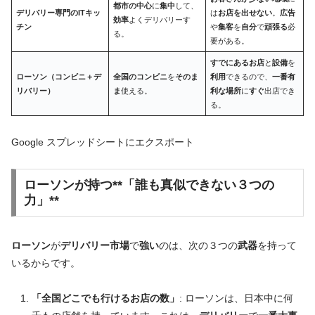
都市の中心
に
集中
して、
デリバリー専門のITキッ
は
お店を出せない
。
広告
効率
よくデリバリーす
チン
や
集客
を
自分
で
頑張る
必
る。
要がある。
すでにあるお店
と
設備
を
ローソン（コンビニ＋デ
全国のコンビニ
を
そのま
利用
できるので、
一番有
リバリー）
ま
使える。
利な場所
に
すぐ
出店でき
る。
Google スプレッドシートにエクスポート
ローソン
が持つ**「誰も真似できない３つの
力」**
ローソン
が
デリバリー市場
で
強い
のは、次の３つの
武器
を持って
いるからです。
「全国どこでも行けるお店の数」
: ローソンは、日本中に何