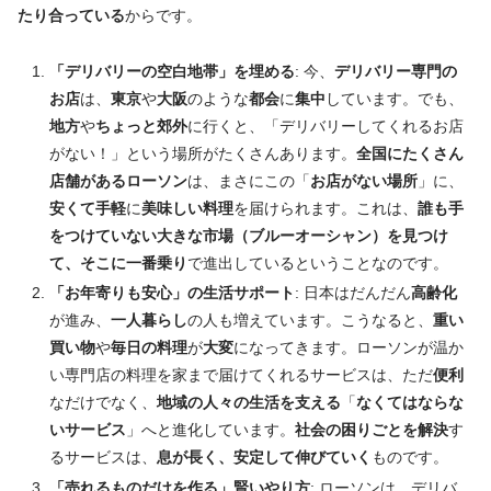
たり合っている
からです。
「デリバリーの空白地帯」を埋める
: 今、
デリバリー専門の
お店
は、
東京
や
大阪
のような
都会
に
集中
しています。でも、
地方
や
ちょっと郊外
に行くと、「デリバリーしてくれるお店
がない！」という場所がたくさんあります。
全国にたくさん
店舗があるローソン
は、まさにこの「
お店がない場所
」に、
安くて手軽
に
美味しい料理
を届けられます。これは、
誰も手
をつけていない大きな市場（ブルーオーシャン）を見つけ
て、そこに一番乗り
で進出しているということなのです。
「お年寄りも安心」の生活サポート
: 日本はだんだん
高齢化
が進み、
一人暮らし
の人も増えています。こうなると、
重い
買い物
や
毎日の料理
が
大変
になってきます。ローソンが温か
い専門店の料理を家まで届けてくれるサービスは、ただ
便利
なだけでなく、
地域の人々の生活を支える
「
なくてはならな
いサービス
」へと進化しています。
社会の困りごとを解決
す
るサービスは、
息が長く、安定して伸びていく
ものです。
「売れるものだけを作る」賢いやり方
: ローソンは、デリバ