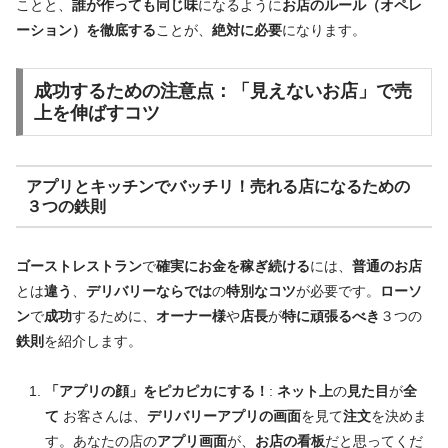
ことと、
誰が作っても同じ味
になるように
お店のルール（オペレ
ーション）を徹底する
ことが、
絶対に必要
になります。
成功するための
注意点
：
「見えないお店」で売
上
を
伸ばすコツ
アプリ
と
キッチン
で
バッチリ
！
売れる店
になるための
３つの鉄則
ゴーストレストラン
で
確実にお金を稼ぎ続ける
には、
普通のお店
とは
違う
、
デリバリーならでは
の
特別なコツ
が必要です。
ローソ
ン
で
成功
するために、
オーナー様
や
店長
が
特に頑張るべき
３つの
鉄則
を紹介します。
「アプリの顔」をピカピカにする！
:
ネット上
の
見た目
が
全
て
お客さんは、
デリバリーアプリの画面
を見て
注文
を決めま
す。あなたの店の
アプリ画面
が、
お店の看板
だと思ってくだ