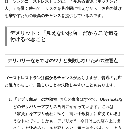
ローソンの
ゴーストレストラン
は、
「今ある資源（キッチンと
人）」を賢く使って
、
リスク
を
最小限
に抑えながら、
お店の儲け
を
増やす
ための
最高のチャンス
を提供しているのです。
デメリット：
「見えないお店」だからこそ気を
付けるべき
こと
デリバリー
ならではの
ワナ
と
失敗
しないための
注意点
ゴーストレストラン
は
儲かるチャンス
がありますが、
普通のお店
と
違う
からこそ、
難しいこと
や
失敗しやすいこと
もあります。
「アプリ頼み」の危険性
: お店の
集客
は
すべて
、
Uber Eats
な
どの
デリバリーアプリ
の
画面
に
かかって
います。これは、
「家賃」をアプリ会社に払う「高い手数料」に変えている
よ
うなものです。しかも、アプリが**「今日はこの店を上に出
そう」
と決める
ルール
が
変わる
と、急に
注文が減って
しまう