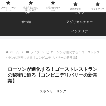
エンジョイ ブログライフ
プライバシーポ
特定商取引法に
お問い合わせペ
運営者情報
サイトマップ
リシー
基づく表記
ージ
TOP
ライフ
食べ物
アグリカルチャー
インテリア
ホーム
ライフ
ローソンが進化する！ゴーストレス
トランの秘密に迫る【コンビニデリバリーの新常識】
ローソンが進化する！ゴーストレストラン
の秘密に迫る【コンビニデリバリーの新常
識】
スポンサーリンク