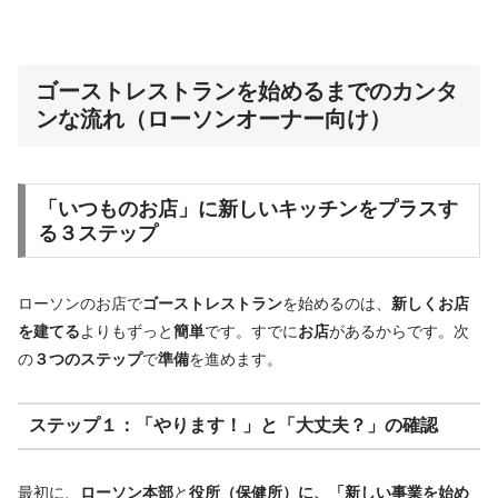
ゴーストレストランを始めるまでのカンタ
ンな流れ（ローソンオーナー向け）
「いつものお店」に新しいキッチン
を
プラス
す
る
３ステップ
ローソンのお店で
ゴーストレストラン
を始めるのは、
新しくお店
を建てる
よりもずっと
簡単
です。すでに
お店
があるからです。次
の
３つのステップ
で
準備
を進めます。
ステップ１：
「やります！」と「大丈夫？」の確認
最初に、
ローソン本部
と
役所（保健所）に、「新しい事業を始め