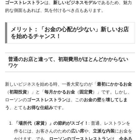
ゴーストレストラン
は、
新しいビジネスモデル
であるため、魅力
的な側面もあれば、気を付けるべき点もあります。
メリット：
「お金の心配が少ない」新しいお店
を
始める
チャンス！
普通
のお店と
違って
、
初期費用
が
ほとんどかからない
ワケ
新しいビジネスを始める時、一番大変なのが「
最初にかかるお金
（
初期投資
）」と「
毎月かかるお金
（
固定費
）」です。しかし、
ローソンの
ゴーストレストラン
は、この
お金の壁
を
壊してしま
う
、とても
お得な仕組み
です。
「場所代（家賃）」の節約がスゴイ！
: 普通、レストランを
作るには、お客さんのための
広い席
や、
立派な内装
にお金を
かけます。でも、
ローソンのゴーストレストラン
は、
今ある