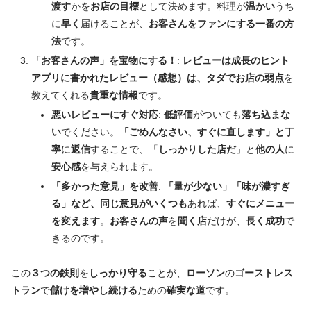
渡す
かを
お店の目標
として決めます。料理が
温かい
うち
に
早く
届けることが、
お客さんをファンにする一番の方
法
です。
「お客さんの声」を宝物にする！
:
レビューは成長のヒント
アプリに書かれたレビュー（感想）は、タダでお店の弱点
を
教えてくれる
貴重な情報
です。
悪いレビューにすぐ対応
:
低評価
がついても
落ち込まな
い
でください。
「ごめんなさい、すぐに直します」と丁
寧
に
返信
することで、「
しっかりした店だ
」と
他の人
に
安心感
を与えられます。
「多かった意見」を改善
:
「量が少ない」「味が濃すぎ
る」など、同じ意見がいくつも
あれば、
すぐにメニュー
を変えます
。
お客さんの声
を
聞く店
だけが、
長く成功
で
きるのです。
この
３つの鉄則
を
しっかり守る
ことが、
ローソン
の
ゴーストレス
トラン
で
儲けを増やし続ける
ための
確実な道
です。