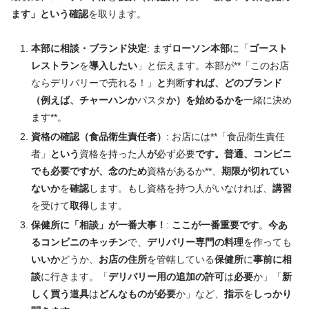
ます」という確認
を取ります。
本部に相談・ブランド決定
: まず
ローソン本部
に「
ゴースト
レストラン
を
導入したい
」と伝えます。本部が**「このお店
ならデリバリーで売れる！」
と
判断
すれば、どのブランド
（例えば、チャーハンか
パスタ
か）を始めるかを
一緒に決め
ます**。
資格の確認（食品衛生責任者）
: お店には**「食品衛生責任
者」
という
資格を持った人
が
必ず必要
です。普通、コンビニ
でも必要ですが、念のため
資格があるか**、
期限が切れてい
ないか
を
確認
します。もし資格を持つ人がいなければ、
講習
を受けて
取得
します。
保健所に「相談」が一番大事！
:
ここが一番重要です
。
今あ
るコンビニのキッチン
で、
デリバリー専門の料理
を作っても
いいか
どうか、
お店の住所
を管轄している
保健所
に
事前に相
談
に行きます。「
デリバリー用の追加の許可
は
必要
か」「
新
しく買う道具
は
どんなものが必要
か」など、
指示
を
しっかり