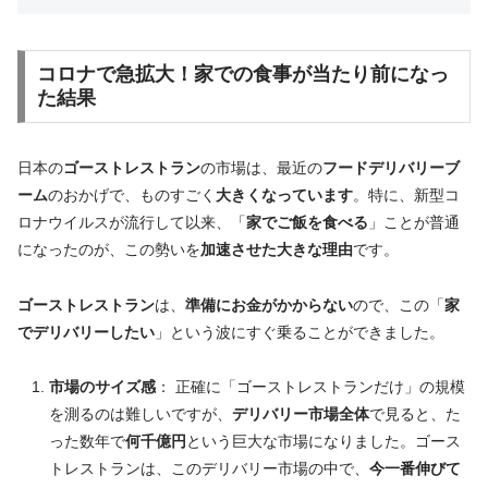
コロナ
で
急拡大
！家での食事が
当たり前
になっ
た結果
日本の
ゴーストレストラン
の市場は、最近の
フードデリバリーブ
ーム
のおかげで、ものすごく
大きくなっています
。特に、新型コ
ロナウイルスが流行して以来、「
家でご飯を食べる
」ことが普通
になったのが、この勢いを
加速させた大きな理由
です。
ゴーストレストラン
は、
準備にお金がかからない
ので、この「
家
でデリバリーしたい
」という波にすぐ乗ることができました。
市場のサイズ感
： 正確に「ゴーストレストランだけ」の規模
を測るのは難しいですが、
デリバリー市場全体
で見ると、た
った数年で
何千億円
という巨大な市場になりました。ゴース
トレストランは、このデリバリー市場の中で、
今一番伸びて