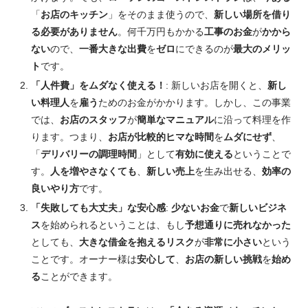
「
お店のキッチン
」をそのまま使うので、
新しい場所を借り
る必要がありません
。何千万円もかかる
工事のお金
が
かから
ない
ので、
一番大きな出費
を
ゼロ
にできるのが
最大のメリッ
ト
です。
「人件費」をムダなく使える！
: 新しいお店を開くと、
新し
い料理人
を
雇う
ためのお金がかかります。しかし、この事業
では、
お店のスタッフ
が
簡単なマニュアル
に沿って料理を作
ります。つまり、
お店が比較的ヒマな時間
を
ムダにせず
、
「
デリバリーの調理時間
」として
有効に使える
ということで
す。
人を増やさなくても
、
新しい売上
を生み出せる、
効率の
良いやり方
です。
「失敗しても大丈夫」な安心感
:
少ないお金
で
新しいビジネ
ス
を始められるということは、もし
予想通りに売れなかった
としても、
大きな借金を抱えるリスク
が
非常に小さい
という
ことです。オーナー様は
安心して
、
お店の新しい挑戦
を
始め
る
ことができます。