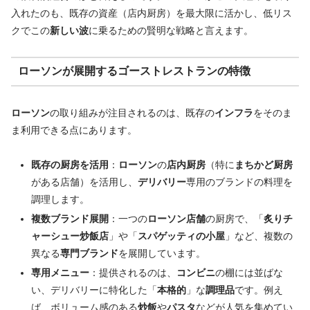
入れたのも、既存の資産（店内厨房）を最大限に活かし、低リス
クでこの
新しい波
に乗るための賢明な戦略と言えます。
ローソンが展開する
ゴーストレストラン
の特徴
ローソン
の取り組みが注目されるのは、既存の
インフラ
をそのま
ま利用できる点にあります。
既存の厨房を活用
：
ローソン
の
店内厨房
（特に
まちかど厨房
がある店舗）を活用し、
デリバリー
専用のブランドの料理を
調理します。
複数ブランド展開
：一つの
ローソン店舗
の厨房で、「
炙りチ
ャーシュー炒飯店
」や「
スパゲッティの小屋
」など、複数の
異なる
専門ブランド
を展開しています。
専用メニュー
：提供されるのは、
コンビニ
の棚には並ばな
い、デリバリーに特化した「
本格的
」な
調理品
です。例え
ば、ボリューム感のある
炒飯
や
パスタ
などが人気を集めてい