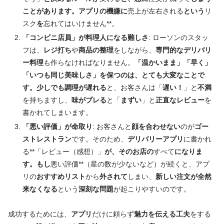
ことがあります。アプリの機嫌に
売上が左右される
という
リ
スク
を
忘れてはいけません**。
「コンビニ店員」が料理人になる難しさ
: ローソンのスタッ
フは、
レジ打ち
や
商品の整理
をしながら、
専門的なデリバリ
ー料理
も作らなければなりません。
「温かいまま」「早く」
「いつも同じ美味しさ」を保つのは、とても大変なことで
す。少しでも調理が遅れる
と、お客さんは「
遅い！
」と
不満
を持ちますし、
味がブレる
と「
まずい
」と
正直なレビュー
を
書かれてしまいます。
「悪い評価」が命取り
: お客さんと
顔を合わせない
のが
ゴー
ストレストラン
です。そのため、
デリバリーアプリ
に書かれ
る**「レビュー（感想）」
が、そのお店の
すべて
になりま
す。もし
悪い評価**（星の数が少ないなど）が続くと、アプ
リの
おすすめリスト
から
外されて
しまい、
新しい注文が全然
来なくなる
という
深刻な問題
が起こりやすいのです。
成功するためには、
アプリ
だけに頼らず
魅力を伝える工夫
をする