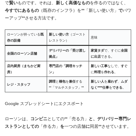
で
賢い
ものです。それは、
新しく高価なもの
を作るのではなく、
今すでにあるもの
（既存のインフラ）を**「新しい使い方」
で
パワ
ーアップ**させる方法です。
ローソンが持っている
既
新しい使い方
（ゴースト
意味
存の設備
レストラン）
デリバリーの「受け渡し
家賃タダ
で、すぐに
全国
全国のローソン店舗
拠点」
に出店
できる。
店内厨房（まちかど厨
専門店の「調理キッチ
新しい工事
なしで、
すぐ
房）
ン」
に
料理
を
作れる
。
調理
と
梱包
を
兼任
する
新しい人
を
雇わず
、
ムダ
レジ・スタッフ
**「マルチスタッフ」**
なく****仕事
を
できる
。
Google スプレッドシートにエクスポート
ローソンは、
コンビニ
としての**「売る力」
と、デリバリー専門レ
ストランとしての
「作る力」
を
一つの店舗
に
同居**させています。