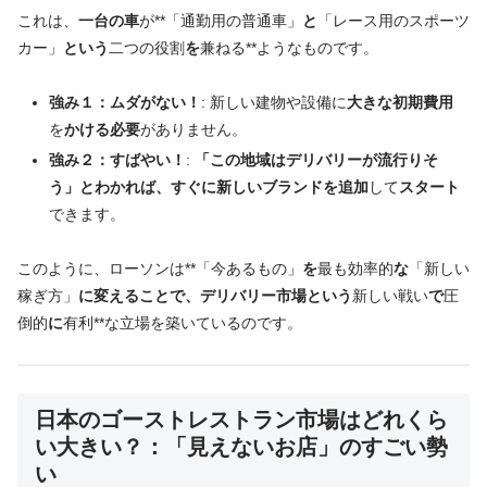
これは、
一台の車
が**「通勤用の普通車」
と
「レース用のスポーツ
カー」
という
二つの役割
を
兼ねる**ようなものです。
強み１：ムダがない！
: 新しい建物や設備に
大きな初期費用
を
かける必要
がありません。
強み２：すばやい！
:
「この地域はデリバリーが流行りそ
う」とわかれば、すぐに新しいブランドを追加
して
スタート
できます。
このように、ローソンは**「今あるもの」
を
最も効率的
な
「新しい
稼ぎ方」
に変えることで、デリバリー市場という
新しい戦い
で
圧
倒的
に
有利**な立場を築いているのです。
日本のゴーストレストラン市場はどれくら
い大きい？：「見えないお店」のすごい勢
い