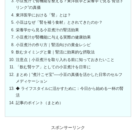
小豆煮汁で腎機能を整える？東洋医学と栄養学で見る“腎活ド
リンク”の真価
東洋医学における「腎」とは？
小豆はなぜ「腎を補う食材」とされてきたのか？
栄養学から見る小豆煮汁の腎活効果
小豆煮汁が腎機能に与える実際の健康効果
小豆煮汁の作り方｜腎活向けの黄金レシピ
飲むタイミングと量｜腎活に効果的な摂取法
注意点｜小豆煮汁を取り入れる前に知っておきたいこと
「飲む腎ケア」としての小豆煮汁を日常に
まとめ｜“煮汁こそ宝”──小豆の真価を活かした日常のセルフ
メディケーション
◆ ライフスタイルに活かすために：今日から始める一杯の腎
活
記事のポイント（まとめ）
スポンサーリンク