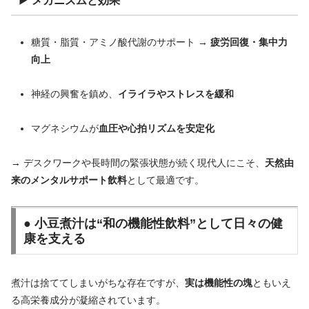
▶ メカニズムと効果
糖質・脂質・アミノ酸代謝のサポート →
疲労回復・集中力
向上
神経の興奮を鎮め、
イライラやストレスを緩和
マグネシウムが
血圧や心拍リズムを安定化
→ デスクワークや長時間の緊張状態が続く現代人にこそ、
天然由
来のメンタルサポート飲料
として最適です。
● 小豆煮汁は“和の機能性飲料”として日々の健
康を支える
煮汁は捨ててしまいがちな存在ですが、
実は機能性の塊
ともいえ
る高栄養成分が凝縮されています。