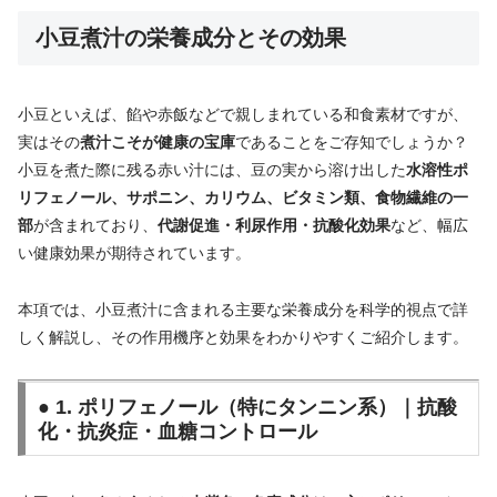
小豆煮汁の栄養成分とその効果
小豆といえば、餡や赤飯などで親しまれている和食素材ですが、
実はその
煮汁こそが健康の宝庫
であることをご存知でしょうか？
小豆を煮た際に残る赤い汁には、豆の実から溶け出した
水溶性ポ
リフェノール、サポニン、カリウム、ビタミン類、食物繊維の一
部
が含まれており、
代謝促進・利尿作用・抗酸化効果
など、幅広
い健康効果が期待されています。
本項では、小豆煮汁に含まれる主要な栄養成分を科学的視点で詳
しく解説し、その作用機序と効果をわかりやすくご紹介します。
● 1. ポリフェノール（特にタンニン系）｜抗酸
化・抗炎症・血糖コントロール