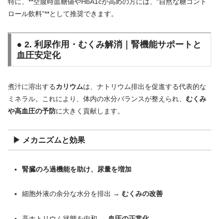
特に、**空腹時血糖値やHbA1cが高めの方には、“自然な糖コント
ロール飲料”**として推奨できます。
● 2. 利尿作用・むくみ解消｜腎機能サポートと
血圧安定化
煮汁に溶出する
カリウム
は、ナトリウム排出を促進する代表的な
ミネラル。これにより、体内の水分バランスが整えられ、
むくみ
や高血圧の予防
に大きく貢献します。
▶ メカニズムと効果
腎臓のろ過機能を助け、尿量を増加
細胞外液の余分な水分を排出 →
むくみの改善
高ナトリウム状態を中和 →
血圧の正常化