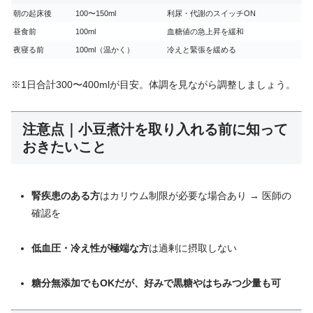
朝の起床後
100〜150ml
利尿・代謝のスイッチON
昼食前
100ml
血糖値の急上昇を緩和
夜寝る前
100ml（温かく）
冷えと緊張を緩める
※1日合計300〜400mlが目安。体調を見ながら調整しましょう。
注意点｜小豆煮汁を取り入れる前に知って
おきたいこと
腎疾患のある方
はカリウム制限が必要な場合あり → 医師の
確認を
低血圧・冷え性が極端な方
は過剰に摂取しない
糖分無添加でもOKだが、好みで黒糖やはちみつ少量も可