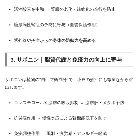
活性酸素を中和 → 腎臓の老化・線維化の進行を防止
糖尿病性腎症の予防に寄与（血管保護作用）
紫外線や炎症からの
身体の防御力を高める
3. サポニン｜脂質代謝と免疫力の向上に寄与
サポニンは植物の“自己防衛成分”で、小豆の煮汁にも微量ながら溶
出します。
コレステロールや脂肪の吸収抑制 → 脂肪肝・メタボ予防
抗炎症作用 → 慢性炎症による腎機能低下を防ぐ
免疫調整作用 → 風邪・疲労感・アレルギー軽減