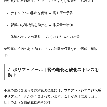
部が
煮汁に溶け出す
ことで、以下のような効果が得られます：
ナトリウムの排出を促進 → 高血圧の予防
腎臓のろ過機能を助ける → 排尿量の増加
体液バランスの調整 → むくみやだるさの改善
※腎臓に持病のある方はカリウム制限が必要なので医師に相談
を。
2. ポリフェノール｜腎の老化と酸化ストレスを
防ぐ
小豆の皮に含まれる赤紫色の色素には、
プロアントシアニジン系
ポリフェノール
が多く含まれています。これが煮汁に溶け出し、
以下のような抗酸化効果を発揮：