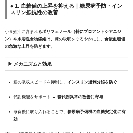
● 1. 血糖値の上昇を抑える｜糖尿病予防・イン
スリン抵抗性の改善
小豆煮汁に含まれる
ポリフェノール（特にプロアントシアニジ
ン）や水溶性食物繊維
は、糖の吸収をゆるやかにし、
食後血糖値
の急激な上昇を防ぎます
。
▶ メカニズムと効果
糖の吸収スピードを抑制し、
インスリン過剰分泌を防ぐ
代謝機能をサポート →
糖代謝異常の改善に寄与
毎食後に取り入れることで、
糖尿病予備群の血糖安定化に有
効