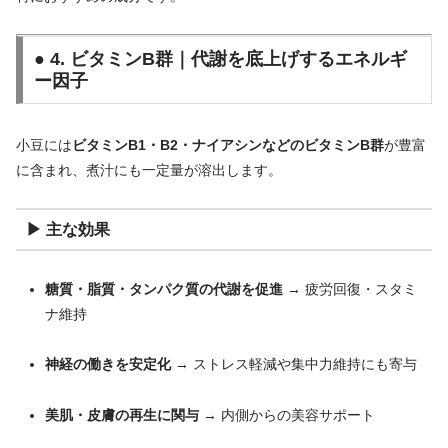
● 4. ビタミンB群｜代謝を底上げするエネルギ
ー因子
小豆には
ビタミンB1・B2・ナイアシンなどのビタミンB群
が豊富
に含まれ、煮汁にも一定量が溶出します。
▶ 主な効果
糖質・脂質・タンパク質の代謝を促進
→ 疲労回復・スタミ
ナ維持
神経の働きを安定化
→ ストレス軽減や集中力維持にも寄与
美肌・皮膚の再生に関与
→ 内側からの美容サポート