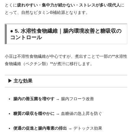
とくに
疲れやすい・集中力が続かない・ストレスが多い現代人
に
とって、自然なビタミンB補給源となります。
● 5. 水溶性食物繊維｜腸内環境改善と糖吸収の
コントロール
小豆は不溶性食物繊維が中心ですが、煮出すことで一部の**水溶性
食物繊維（ペクチン類）**が煮汁に移行します。
▶ 主な効果
腸内の善玉菌を増やす
→ 腸内フローラ改善
糖質の吸収を穏やかに
→ 血糖値の急上昇を防ぐ
便通の促進と腸内毒素の排出
→ デトックス効果