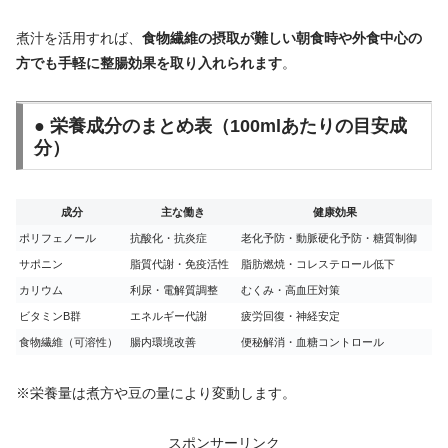
煮汁を活用すれば、
食物繊維の摂取が難しい朝食時や外食中心の
方でも手軽に整腸効果を取り入れられます
。
● 栄養成分のまとめ表（100mlあたりの目安成
分）
成分
主な働き
健康効果
ポリフェノール
抗酸化・抗炎症
老化予防・動脈硬化予防・糖質制御
サポニン
脂質代謝・免疫活性
脂肪燃焼・コレステロール低下
カリウム
利尿・電解質調整
むくみ・高血圧対策
ビタミンB群
エネルギー代謝
疲労回復・神経安定
食物繊維（可溶性）
腸内環境改善
便秘解消・血糖コントロール
※栄養量は煮方や豆の量により変動します。
スポンサーリンク