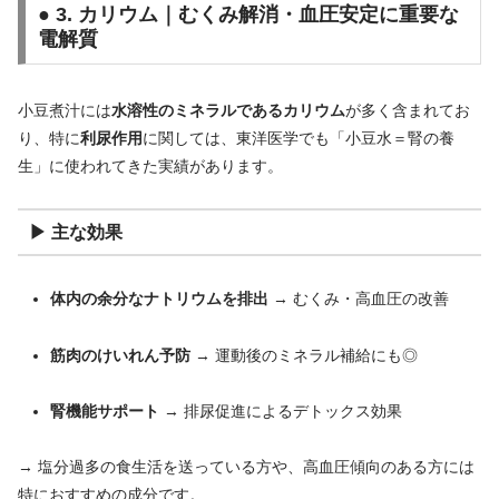
● 3. カリウム｜むくみ解消・血圧安定に重要な
電解質
小豆煮汁には
水溶性のミネラルであるカリウム
が多く含まれてお
り、特に
利尿作用
に関しては、東洋医学でも「小豆水＝腎の養
生」に使われてきた実績があります。
▶ 主な効果
体内の余分なナトリウムを排出
→ むくみ・高血圧の改善
筋肉のけいれん予防
→ 運動後のミネラル補給にも◎
腎機能サポート
→ 排尿促進によるデトックス効果
→ 塩分過多の食生活を送っている方や、高血圧傾向のある方には
特におすすめの成分です。