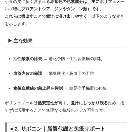
小豆の皮に多く含まれる
赤紫色の色素成分は、主にポリフェノー
ル（特にプロアントシアニジンやタンニン類）です。
これらは煮出すことで煮汁に溶け出しやすく
、以下のような働き
を示します。
▶ 主な効果
活性酸素の除去
→ 老化予防・生活習慣病の抑制
血管内皮の保護
→ 動脈硬化・高血圧の予防
食後血糖値の急上昇を抑制
→ 糖尿病予備群に有益
ポリフェノールは
熱安定性が高く、煮汁にしっかり残る
ため、捨
てずに活用することで無理なく抗酸化ケアが可能です。
● 2. サポニン｜脂質代謝と免疫サポート