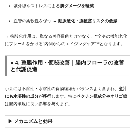
紫外線やストレスによる
肌ダメージを軽減
血管の柔軟性を保つ →
動脈硬化・脳梗塞リスクの低減
→ 抗酸化作用は、単なる美容目的だけでなく、**全身の機能老化
にブレーキをかける“内側からのエイジングケア”**となります。
● 4. 整腸作用・便秘改善｜腸内フローラの改善
と代謝促進
小豆には不溶性・水溶性の食物繊維がバランスよく含まれ、
煮汁
にも水溶性の成分が移行
します。特に
ペクチン様成分やオリゴ糖
は腸内環境に良い影響を与えます。
▶ メカニズムと効果