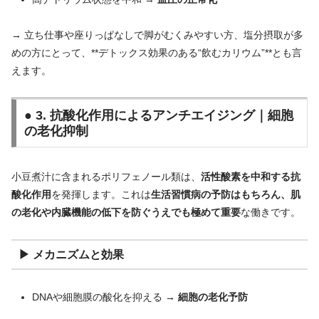
→ 立ち仕事や座りっぱなしで脚がむくみやすい方、塩分摂取が多
めの方にとって、**デトックス効果のある“飲むカリウム”**とも言
えます。
● 3. 抗酸化作用によるアンチエイジング｜細胞
の老化抑制
小豆煮汁に含まれるポリフェノール類は、
活性酸素を中和する抗
酸化作用
を発揮します。これは
生活習慣病の予防はもちろん、肌
の老化や内臓機能の低下を防ぐうえでも極めて重要
な働きです。
▶ メカニズムと効果
DNAや細胞膜の酸化を抑える →
細胞の老化予防