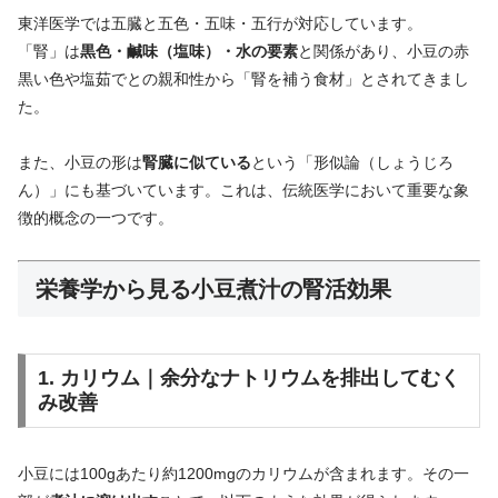
東洋医学では五臓と五色・五味・五行が対応しています。
「腎」は
黒色・鹹味（塩味）・水の要素
と関係があり、小豆の赤
黒い色や塩茹でとの親和性から「腎を補う食材」とされてきまし
た。
また、小豆の形は
腎臓に似ている
という「形似論（しょうじろ
ん）」にも基づいています。これは、伝統医学において重要な象
徴的概念の一つです。
栄養学から見る小豆煮汁の腎活効果
1. カリウム｜余分なナトリウムを排出してむく
み改善
小豆には100gあたり約1200mgのカリウムが含まれます。その一