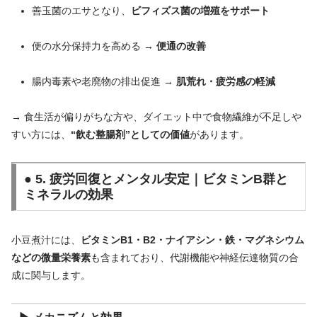
善玉菌のエサとなり、
ビフィズス菌の増殖をサポート
便の水分保持力を高める →
便通の改善
腸内毒素や老廃物の排出促進 →
肌荒れ・疲労感の軽減
→ 食生活が偏りがちな方や、ダイエット中で食物繊維が不足しや
すい方には、
“飲む整腸剤”としての価値
があります。
● 5. 疲労回復とメンタル安定｜ビタミンB群と
ミネラルの効果
小豆煮汁には、
ビタミンB1・B2・ナイアシン・鉄・マグネシウム
などの微量栄養素
も含まれており、代謝機能や神経伝達物質の合
成に関与します。