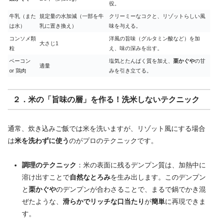
役。
牛乳（また
規定量の水加減（一部を牛
クリーミーなコクと、リゾットらしい風
は水）
乳に置き換え）
味を与える。
コンソメ顆
洋風の旨味（グルタミン酸など）を加
大さじ1
粒
え、味の深みを出す。
ベーコン
塩気とたんぱく質を加え、
栗かぐや
の甘
適量
or 鶏肉
みを引き立てる。
２．米の「旨味の層」を作る！洗米しないテクニック
通常、炊き込みご飯では米を洗いますが、リゾット風にする場合
は
米を洗わずに使う
のがプロのテクニックです。
調理のテクニック
：米の表面に残るデンプン質は、加熱中に
溶け出すことで
自然なとろみ
を生み出します。このデンプン
と
栗かぐや
のデンプンが合わさることで、まるで鍋でかき混
ぜたような、
滑らかでリッチな口当たり
が
簡単
に再現できま
す。