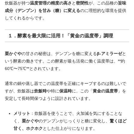
炊飯器が持つ
温度管理の精度の高さ
と
密閉性
が、この品種の
旨味
成分（デンプン）を甘み（糖）に変える
のに理想的な環境を提供
してくれるからです。
１．酵素を最大限に活用！「黄金の温度帯」調理
栗かぐや
の甘さの秘密は、デンプンを糖に変える
β-アミラーゼ
と
いう酵素の働きです。この酵素が最も活発に働く温度帯は、**約
60℃〜75℃**とされています。
通常の鍋や蒸し器でこの温度帯を正確にキープするのは難しいで
すが、炊飯器は
炊飯時
や特に
保温時
に、この「
黄金の温度帯
」を
安定して長時間保つように設計されています。
メリット
：炊飯器を使うことで、火加減を気にすることな
く、
栗かぐや
のデンプンがじっくりと糖に変化し、
驚くほど
甘く、ホクホク
とした仕上がりになります。