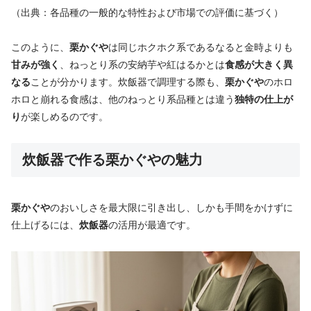
（出典：各品種の一般的な特性および市場での評価に基づく）
このように、
栗かぐや
は同じホクホク系であるなると金時よりも
甘みが強く
、ねっとり系の安納芋や紅はるかとは
食感が大きく異
なる
ことが分かります。炊飯器で調理する際も、
栗かぐや
のホロ
ホロと崩れる食感は、他のねっとり系品種とは違う
独特の仕上が
り
が楽しめるのです。
炊飯器で作る栗かぐやの魅力
栗かぐや
のおいしさを最大限に引き出し、しかも手間をかけずに
仕上げるには、
炊飯器
の活用が最適です。