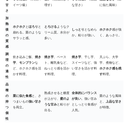
甘
イーツ級）
増す）
な甘さ）
に似た風味）
さ
加
熱
ホクホク
と
ほろり
と
とろける
ようなク
後
しっとり
となめら
ホクホク
感が強
崩れる。栗のような
リーム質。水分が
の
か。粘りが強い。
く、あっさり。
サラッと感。
多い。
質
感
調
炊き込みご飯、
焼き
焼き芋
、ペース
焼き芋
、干し芋、
天ぷら、大学
理
芋
、
モンブラン
な
ト、離乳食など、
スイーツなど、強
芋、煮物など、
の
ど、ホクホク感を活
ねっとり感を活か
い甘さを活かす料
ホクホク感を残
適
かす料理。
す料理。
理。
す
料理。
性
品
種
熟成させると糖度
全体的にバランス
の
栗に似た食感
と、さ
栗のような風味
が上がり、
蜜のよ
が良い
。強い甘み
持
つまいもの
強い甘さ
と、
上品な甘さ
うな甘み
と粘りが
としっとり食感が
つ
を両立。
が特徴。
出る。
人気。
個
性