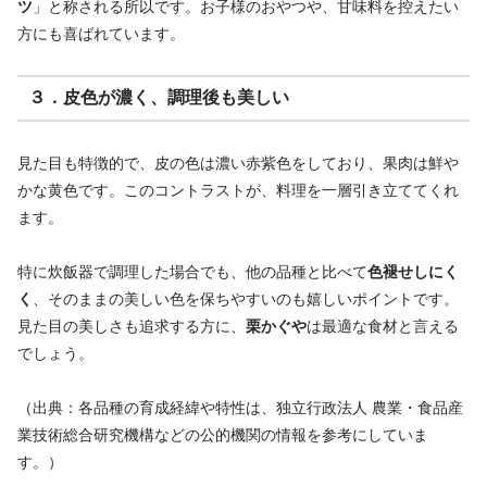
ツ
」と称される所以です。お子様のおやつや、甘味料を控えたい
方にも喜ばれています。
３．皮色が濃く、調理後も美しい
見た目も特徴的で、皮の色は濃い赤紫色をしており、果肉は鮮や
かな黄色です。このコントラストが、料理を一層引き立ててくれ
ます。
特に炊飯器で調理した場合でも、他の品種と比べて
色褪せしにく
く
、そのままの美しい色を保ちやすいのも嬉しいポイントです。
見た目の美しさも追求する方に、
栗かぐや
は最適な食材と言える
でしょう。
（出典：各品種の育成経緯や特性は、独立行政法人 農業・食品産
業技術総合研究機構などの公的機関の情報を参考にしていま
す。）