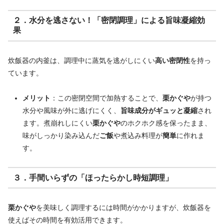
２．水分を逃さない！「密閉調理」による旨味凝縮効
果
炊飯器の内釜は、調理中に蒸気を逃がしにくい
高い密閉性
を持っ
ています。
メリット
：この密閉空間で加熱することで、
栗かぐや
が持つ
水分や風味が外に逃げにくく、
旨味成分がギュッと凝縮
され
ます。煮崩れしにくい
栗かぐや
のホクホク感を保ったまま、
味がしっかり染み込んだ
ご飯
や煮込み料理が
簡単
に作れま
す。
３．手間いらずの「ほったらかし時短調理」
栗かぐや
を美味しく調理するには時間がかかりますが、炊飯器を
使えばその時間を有効活用できます。