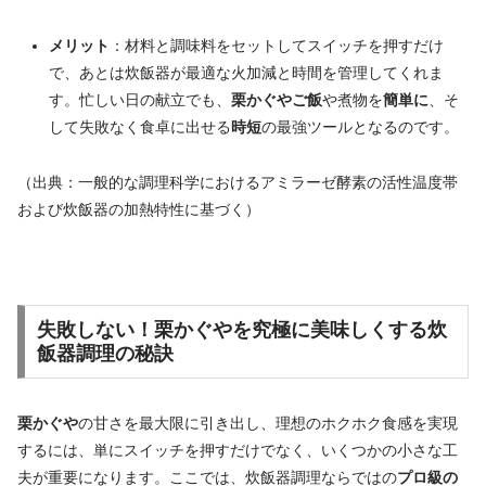
メリット
：材料と調味料をセットしてスイッチを押すだけ
で、あとは炊飯器が最適な火加減と時間を管理してくれま
す。忙しい日の献立でも、
栗かぐやご飯
や煮物を
簡単に
、そ
して失敗なく食卓に出せる
時短
の最強ツールとなるのです。
（出典：一般的な調理科学におけるアミラーゼ酵素の活性温度帯
および炊飯器の加熱特性に基づく）
失敗しない！
栗かぐや
を究極に美味しくする炊
飯器調理の
秘訣
栗かぐや
の甘さを最大限に引き出し、理想のホクホク食感を実現
するには、単にスイッチを押すだけでなく、いくつかの小さな工
夫が重要になります。ここでは、炊飯器調理ならではの
プロ級の