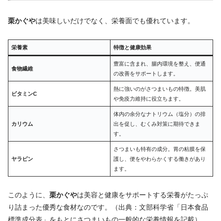
栗かぐや
は美味しいだけでなく、栄養面でも優れています。
栄養素
特徴と健康効果
豊富に含まれ、腸内環境を整え、便通
食物繊維
の改善をサポートします。
熱に強いのがさつまいもの特徴。美肌
ビタミンC
や免疫力維持に役立ちます。
体内の余分なナトリウム（塩分）の排
カリウム
出を促し、むくみ対策に期待できま
す。
さつまいも特有の成分。胃の粘膜を保
ヤラピン
護し、便をやわらかくする働きがあり
ます。
このように、
栗かぐや
は美容と健康をサポートする栄養がたっぷ
り詰まった優秀な食材なのです。（出典：文部科学省「日本食品
標準成分表」をもとにさつまいもの一般的な栄養情報を記載）