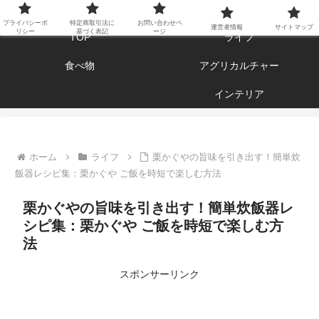
エンジョイ ブログライフ
プライバシーポ
特定商取引法に
お問い合わせペ
運営者情報
サイトマップ
リシー
基づく表記
ージ
TOP
ライフ
食べ物
アグリカルチャー
インテリア
ホーム
ライフ
栗かぐやの旨味を引き出す！簡単炊
飯器レシピ集：栗かぐや ご飯を時短で楽しむ方法
栗かぐやの旨味を引き出す！簡単炊飯器レ
シピ集：栗かぐや ご飯を時短で楽しむ方
法
スポンサーリンク