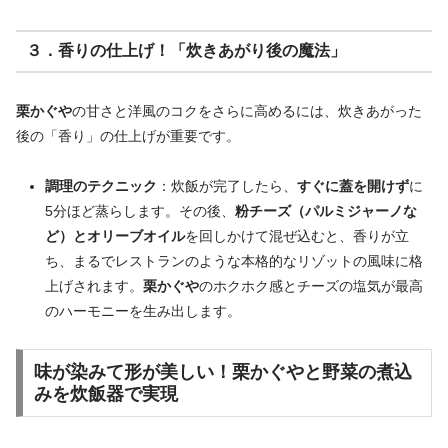
３．香りの仕上げ！「炊きあがり後の魔法」
栗かぐや
の甘さと洋風のコクをさらに高めるには、炊きあがった
後の「香り」の仕上げが重要です。
調理のテクニック
：炊飯が完了したら、
すぐに蓋を開けず
に
5分ほど蒸らします。その後、
粉チーズ（パルミジャーノな
ど）とオリーブオイル
を回しかけて混ぜ込むと、香りが立
ち、まるでレストランのような本格的なリゾットの風味に格
上げされます。
栗かぐや
のホクホク感とチーズの塩気が最高
のハーモニーを生み出します。
味が染みて形が美しい！
栗かぐや
と野菜の煮込
みを炊飯器で実現