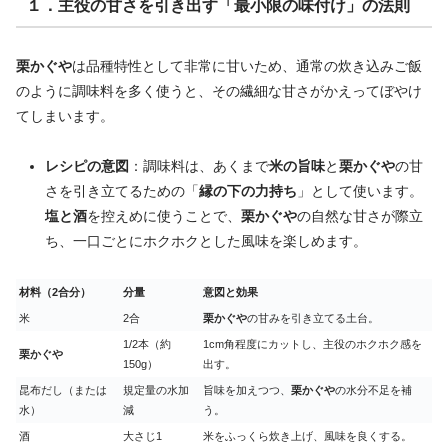
１．主役の甘さを引き出す「最小限の味付け」の法則
栗かぐや
は品種特性として非常に甘いため、通常の炊き込みご飯
のように調味料を多く使うと、その繊細な甘さがかえってぼやけ
てしまいます。
レシピの意図
：調味料は、あくまで
米の旨味
と
栗かぐや
の甘
さを引き立てるための「
縁の下の力持ち
」として使います。
塩と酒
を控えめに使うことで、
栗かぐや
の自然な甘さが際立
ち、一口ごとにホクホクとした風味を楽しめます。
材料（2合分）
分量
意図と効果
米
2合
栗かぐや
の甘みを引き立てる土台。
1/2本（約
1cm角程度にカットし、主役のホクホク感を
栗かぐや
150g）
出す。
昆布だし（または
規定量の水加
旨味を加えつつ、
栗かぐや
の水分不足を補
水）
減
う。
酒
大さじ1
米をふっくら炊き上げ、風味を良くする。