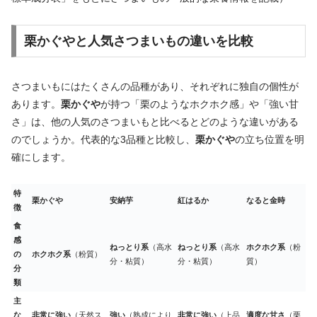
栗かぐやと人気さつまいもの違いを比較
さつまいもにはたくさんの品種があり、それぞれに独自の個性が
あります。
栗かぐや
が持つ「栗のようなホクホク感」や「強い甘
さ」は、他の人気のさつまいもと比べるとどのような違いがある
のでしょうか。代表的な3品種と比較し、
栗かぐや
の立ち位置を明
確にします。
特
栗かぐや
安納芋
紅はるか
なると金時
徴
食
感
ねっとり系
（高水
ねっとり系
（高水
ホクホク系
（粉
の
ホクホク系
（粉質）
分・粘質）
分・粘質）
質）
分
類
主
な
非常に強い
（天然ス
強い
（熟成により
非常に強い
（上品
適度な甘さ
（栗