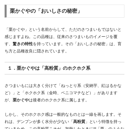
栗かぐやの「おいしさの秘密」
「栗かぐや」という名前からして、ただのさつまいもではないと
感じますよね。この品種は、従来のさつまいものイメージを覆
す、
驚きの特性
を持っています。その「おいしさの秘密」は、育
ち方と品種改良に隠されています。
１．栗かぐやは「高粉質」のホクホク系
さつまいもには大きく分けて「ねっとり系（安納芋、紅はるかな
ど）」と「ホクホク系（金時、ベニコマチなど）」があります
が、
栗かぐや
は後者のホクホク系に属します。
しかし、そのホクホク感は一般的なものとは一線を画します。そ
れは、デンプンが多く水分が少ない「
高粉質
」という特徴を持っ
ているため。この高粉質こそが、加熱したときに**「栗」のような