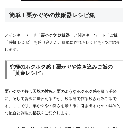
簡単！栗かぐやの炊飯器レシピ集
メインキーワード「
栗かぐや 炊飯器
」と関連キーワード「
ご飯
」
「
時短 レシピ
」を盛り込んだ、簡単に作れるレシピを4つご紹介
します。
究極のホクホク感！
栗かぐや
炊き込みご飯の
「黄金レシピ」
栗かぐや
の持つ
天然の甘み
と
栗のようなホクホク感
を最も手軽
に、そして贅沢に味わえるのが、炊飯器で作る炊き込みご飯で
す。ここでは、
栗かぐや
の良さを最大限に引き出すための具体的
な配合と調理の
秘訣
をご紹介します。