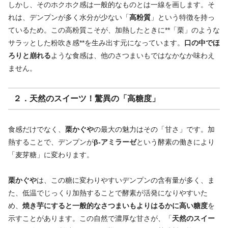
しかし、そのホクホク感は一般的なものとは一線を画します。そ
れは、デンプンが多く水分が少ない「
高粉質
」という特徴を持っ
ているため。この高粉質こそが、加熱したときに**「栗」のような
サラッとした粉吹き感**を生み出す元になっています。
口の中でほ
ろりと崩れる
ような食感は、他のさつまいもではなかなか味わえ
ません。
２．天然のスイーツ！驚異の「高糖度」
食感だけでなく、
栗かぐや
の最大の魅力はその「甘さ」です。加
熱することで、デンプンが
β-アミラーゼ
という酵素の働きにより
「麦芽糖」に変わります。
栗かぐや
は、この糖に変わりやすいデンプンの含有量が多く、ま
た、低温でじっくり加熱することで酵素が活発になりやすいた
め、
焼き芋にすると一般的なさつまいもよりはるかに高い糖度
を
示すことがあります。この自然で濃厚な甘さが、「
天然のスイー