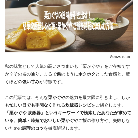
2025.10.18
秋の味覚として人気の高いさつまいも「栗かぐや」をご存知です
か？その名の通り、まるで
栗
のように
ホクホク
とした食感と、驚
くほどの
強い甘み
が特徴です。
この記事では、そんな
栗かぐや
の魅力を最大限に引き出し、しか
も
忙しい日でも手間なく
作れる
炊飯器レシピ
をご紹介します。
「栗かぐや 炊飯器」というキーワードで検索したあなたが求めて
いる、簡単・時短でおいしい栗かぐやご飯
の作り方や、失敗しな
いための
調理のコツ
を徹底解説します。