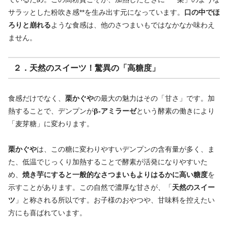
サラッとした粉吹き感**を生み出す元になっています。
口の中でほ
ろりと崩れる
ような食感は、他のさつまいもではなかなか味わえ
ません。
２．天然のスイーツ！驚異の「高糖度」
食感だけでなく、
栗かぐや
の最大の魅力はその「甘さ」です。加
熱することで、デンプンが
β-アミラーゼ
という酵素の働きにより
「麦芽糖」に変わります。
栗かぐや
は、この糖に変わりやすいデンプンの含有量が多く、ま
た、低温でじっくり加熱することで酵素が活発になりやすいた
め、
焼き芋にすると一般的なさつまいもよりはるかに高い糖度
を
示すことがあります。この自然で濃厚な甘さが、「
天然のスイー
ツ
」と称される所以です。お子様のおやつや、甘味料を控えたい
方にも喜ばれています。