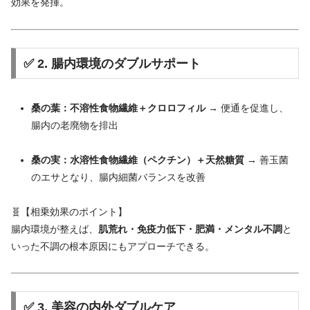
効果
を
発揮。
✅
2.
腸
内
環境
の
ダブル
サポート
桑
の
葉：
不溶性
食物
繊維＋
クロロフィル
→
便通
を
促進
し、
腸
内
の
老廃
物
を
排出
桑
の
実：
水溶性
食物
繊維（
ペクチン）＋
天然
糖
質
→
善玉
菌
の
エサ
となり、
腸
内
細菌
バランス
を
改善
🧬【
相乗
効果
の
ポイント】
腸
内
環境
が
整
え
ば、
肌荒れ・
免疫力
低下・
肥満・
メンタル
不調
と
いった
不調
の
根本
原因
に
も
アプローチ
できる。
✅
3.
美容
の
内外
ダブル
ケア