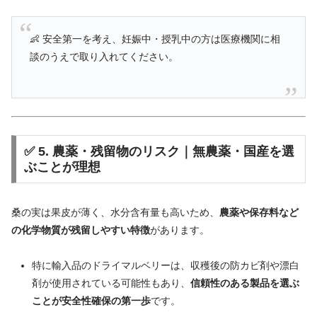
👶
安全
第一
を
考え、
妊娠
中・
授乳
中
の
方
は
医療
機関
に
相
談
の
うえ
で
取り入れ
て
くだ
さい。
✅
5.
農薬・
残留
物
の
リスク｜
無
農薬・
国産
を
選
ぶ
こと
が
理想
桑
の
実は
果皮
が
薄
く、
水分
含有
量
も
高い
ため、
農薬
や
保存
料
など
の
化学
物質
が
残留
し
やすい
特徴
が
あり
ます。
特に
輸入品
の
ドライ
マル
ベリー
は、
収穫
後
の
防
カビ
剤
や
漂白
剤
が
使用
さ
れ
て
いる
可能性
も
あり、
信頼
性
の
ある
製品
を
選ぶ
こと
が
安全
性
確保
の
第一歩
です。