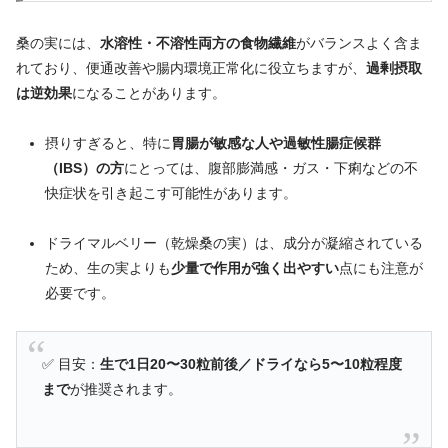
桑
の
実に
は、
水溶性・
不溶性
両方
の
食物
繊維
が
バランス
よく
含
ま
れ
て
おり、
便通
改善
や
腸
内
環境
正常化
に
役
立ち
ます
が、
過剰
摂取
は
逆
効果
に
なる
こと
が
あり
ます。
摂
り
すぎる
と、
特に
胃腸
が
敏感
な
人
や
過敏性
腸
症候群
（
IBS）
の
方
にとって
は、
腹部
膨
満
感・
ガス・
下痢
など
の
不
快
症状
を
引き起こす
可能性
が
あり
ます。
ドライ
マル
ベリー（
乾燥
桑
の
実）
は、
成分
が
凝縮
さ
れ
て
いる
ため、
生
の
実
より
も
少量
で
作用
が
強
く
出
やすい
点
に
も
注意
が
必要
です。
✅
目安：
生
で
1
日
20〜
30
粒
前後／
ドライ
なら
5〜
10
粒
程度
まで
が
推奨
さ
れ
ます。