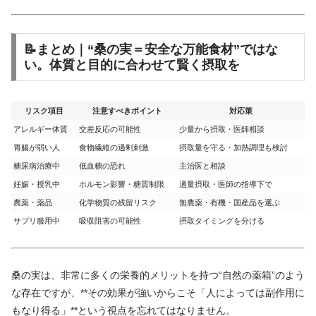
📝
まとめ｜“
桑
の
実＝
安全
な
万能
食材”
では
な
い。
体質
と
目的
に
合わせ
て
賢
く
摂取
を
リスク
項目
注意
すべ
き
ポイント
対応
策
アレルギー
体質
交差
反応
の
可能性
少量
から
摂取・
医師
相談
胃腸
が
弱い
人
食物
繊維
の
過剰
刺激
摂取
量
を
守る・
加熱
調理
も
検討
糖尿病
治療
中
低血糖
の
恐れ
主治医
と
相談
妊娠・
授乳
中
ホルモン
影響・
糖
質
制限
適量
摂取・
医師
の
指導
下
で
農薬・
薬品
化学
物質
の
残留
リスク
無
農薬・
有機・
国産
品
を
選ぶ
サプリ
服用
中
吸収
阻害
の
可能性
摂取
タイミング
を
分ける
桑
の
実は、
非常
に
多く
の
栄養
的
メリット
を
持つ“
自然
の
薬
箱”
の
よう
な
存在
ですが、**
その
効果
が
強い
から
こそ「
人
によって
は
副作用
に
も
なり
得る」**
という
視点
を
忘れ
て
は
なり
ま
せん。