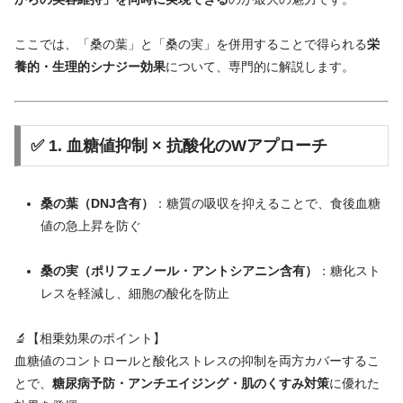
ここ
では、「
桑
の
葉」
と「
桑
の
実」
を
併用
する
こと
で
得
られる
栄
養
的・
生理
的
シナジー
効果
について、
専門
的
に
解説
し
ます。
✅
1.
血糖
値
抑制 ×
抗酸
化
の
W
アプローチ
桑
の
葉（
DNJ
含有）
：
糖
質
の
吸収
を
抑える
こと
で、
食後
血糖
値
の
急上昇
を
防ぐ
桑
の
実（
ポリ
フェノール・
アントシアニン
含有）
：
糖化
スト
レス
を
軽減
し、
細胞
の
酸化
を
防止
🔬【
相乗
効果
の
ポイント】
血糖
値
の
コントロール
と
酸化
ストレス
の
抑制
を
両方
カバー
する
こ
と
で、
糖尿病
予防・
アンチエイジング・
肌
の
く
すみ
対策
に
優
れ
た