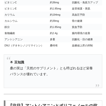
ビタミンC
約36mg
抗酸化・免疫力アップ
ビタミンE
約1.85mg
血管保護・美肌
カリウム
約194mg
高血圧予防
カルシウム
約39mg
骨の健康
鉄分
約1.85mg
貧血予防
食物繊維
約2.4g
腸内環境の改善
アントシアニン
多量
抗酸化・目の健康
DNJ（デオキシノジリマイシン）
桑特有
血糖値上昇の抑制
🌟
豆知識
桑の実は「天然のサプリメント」とも呼ばれるほど栄養
バランスが優れています。
【注目】アントシアニンとポリフェノールの抗