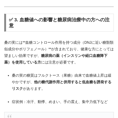
✅
3.
血糖
値
へ
の
影響
と
糖尿病
治療
中
の
方
へ
の
注
意
桑
の
実に
は**
血糖
コントロール
作用
を
持つ
成分（
DNJ
に
近い
糖類
類
似
成分
や
ポリ
フェノール）**
が
含
まれ
て
おり、
健康
な
方
にとって
は
望ましい
効果
ですが、
糖尿病
の
薬（
インスリン
や
経口
血糖
降下
薬）
を
使用
し
て
いる
方
に
は
注意
が
必要
です。
桑
の
実
の
糖
質
は
フルクトース（
果糖）
由来
で
血糖
値
上昇
は
緩
やか
ですが、
他の
糖
代謝
作用
と
併用
すると
低血糖
を
誘発
する
リスク
が
あり
ます。
症状
例：
冷汗、
動悸、
めまい、
手
の
震え、
集中
力
低下
など