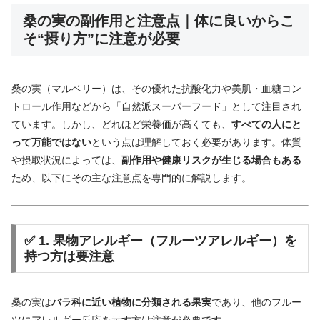
桑の実の副作用と注意点｜体に良いからこ
そ“摂り方”に注意が必要
桑
の
実（
マル
ベリー）
は、
その
優
れ
た
抗酸
化
力
や
美肌・
血糖
コン
トロール
作用
など
から「
自然
派
スーパー
フード」
として
注目
さ
れ
てい
ます。
しかし、
どれほど
栄養
価
が
高
く
て
も、
すべて
の
人
にと
って
万能
では
ない
という
点
は
理解
し
て
おく
必要
が
あり
ます。
体質
や
摂取
状況
によって
は、
副作用
や
健康
リスク
が
生じる
場合
も
ある
ため、
以下
に
その
主
な
注意
点
を
専門
的
に
解説
し
ます。
✅
1.
果物
アレルギー（
フルーツ
アレルギー）
を
持つ
方
は
要注意
桑
の
実は
バラ
科
に
近い
植物
に
分類
さ
れる
果実
で
あり、
他の
フルー
ツ
に
アレルギー
反応
を
示す
方
は
注意
が
必要
です。