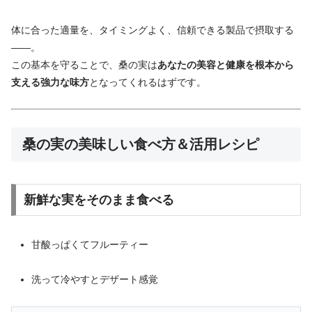
体
に
合
っ
た
適量
を、
タイミング
よく、
信頼
できる
製品
で
摂取
する
——。
この
基本
を
守る
こと
で、
桑
の
実は
あなた
の
美容
と
健康
を
根本
から
支える
強力
な
味方
と
な
って
くれる
はず
です。
桑の実の美味しい食べ方＆活用レシピ
新鮮な実をそのまま食べる
甘酸っぱくてフルーティー
洗って冷やすとデザート感覚