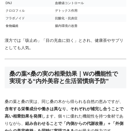
DNJ
血糖値コントロール
クロロフィル
デトックス作用
フラボノイド
抗酸化・抗炎症
食物繊維
腸内環境の改善
漢方では「咳止め」「目の充血に効く」とされ、健康茶やサプリ
としても人気。
桑の葉×桑の実の相乗効果｜Wの機能性で
実現する“内外美容と生活習慣病予防”
桑
の
葉
と
桑
の
実は、
同じ
桑
の
木
から
得
られる
自然
の
恵み
ですが、
含有
する
栄養
成分
や
働き
は
異
なり、
それぞれ
が
補完
し
合う
こと
で
高い
相乗
効果
を
発揮
し
ます。
個々
に
優
れ
た
機能
性
を
持つ
食材
で
あ
り
ながら、
組み合わせる
こと
で「
内側
から
の
代謝
改善」＋「
外側
から
の
美容
維持」
を
同時に
実現
できる
の
が
最大
の
魅力
です。