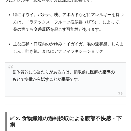
特に
キウイ、
バナナ、
桃、
アボカド
など
に
アレルギー
を
持つ
方
は、「
ラテックス・
フルーツ
症候群（
LFS）」
によって、
桑
の
実
でも
交差
反応
を
起こす
可能性
が
あり
ます。
主
な
症状：
口腔
内
の
かゆみ・
イガイ
ガ、
喉
の
違和感、
じんま
しん、
吐き気、
まれ
に
アナフィラキシー
ショック
🧬
体質
的
に
心当たり
が
ある
方
は、
摂取
前
に
医師
の
指導
の
も
と
で
少量
から
試す
こと
が
重要
です。
✅
2.
食物
繊維
の
過剰
摂取
による
腹部
不
快感・
下
痢