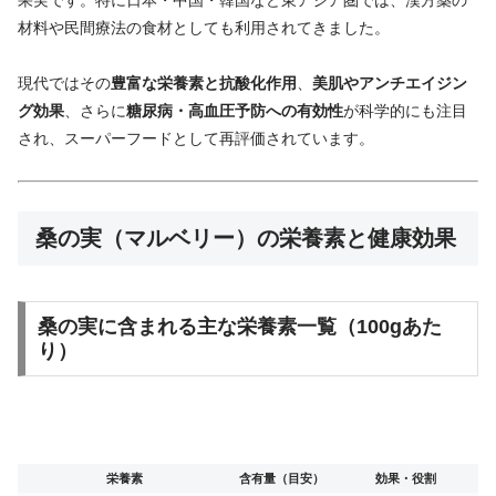
果実です。特に日本・中国・韓国など東アジア圏では、漢方薬の
材料や民間療法の食材としても利用されてきました。
現代ではその
豊富な栄養素と抗酸化作用
、
美肌やアンチエイジン
グ効果
、さらに
糖尿病・高血圧予防への有効性
が科学的にも注目
され、スーパーフードとして再評価されています。
桑の実（マルベリー）の栄養素と健康効果
桑の実に含まれる主な栄養素一覧（100gあた
り）
栄養素
含有量（目安）
効果・役割