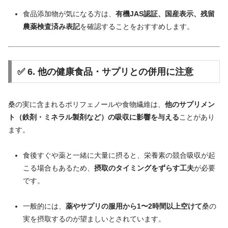
食品
添加物
が
気
に
なる
方
は、
有機
JAS
認証、
国産
表示、
残留
農薬
検査
済み
表記
を
確認
する
こと
を
おすすめ
し
ます。
✅
6.
他の
健康
食品・
サプリ
と
の
併用
に
注意
桑
の
実に
含
ま
れる
ポリ
フェノール
や
食物
繊維
は、
他の
サプリメン
ト（
鉄剤・
ミネラル
製剤
など）
の
吸収
に
影響
を
与える
こと
が
あり
ます。
食後
すぐ
や
薬
と
一緒
に
大量
に
摂る
と、
栄養素
の
競合
吸収
が
起
こる
場合
も
ある
ため、
摂取
の
タイミング
を
ずらす
工夫
が
必要
です。
一般
的
に
は、
薬
や
サプリ
の
服用
から
1〜
2
時間
以上
空
け
て
桑
の
実
を
摂取
する
の
が
望ましい
と
さ
れ
てい
ます。