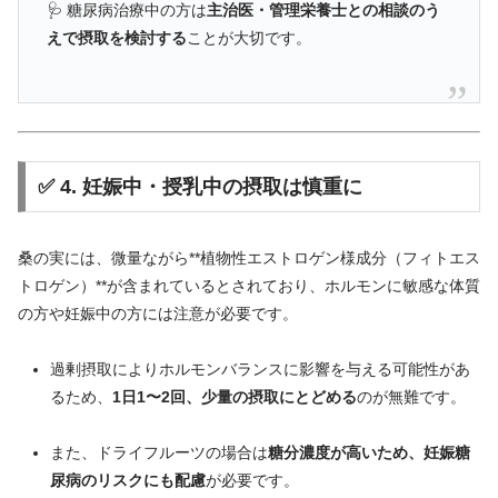
🩺
糖尿病
治療
中
の
方
は
主治医・
管理
栄養士
と
の
相談
の
う
え
で
摂取
を
検討
する
こと
が
大切
です。
✅
4.
妊娠
中・
授乳
中
の
摂取
は
慎重
に
桑
の
実に
は、
微量
ながら**
植物性
エストロゲン
様
成分（
フ
ィ
トエ
ス
ト
ロ
ゲン）**
が
含
まれ
て
いる
と
さ
れ
て
おり、
ホルモン
に
敏感
な
体質
の
方
や
妊娠
中
の
方
に
は
注意
が
必要
です。
過剰
摂取
により
ホルモン
バランス
に
影響
を
与える
可能性
が
あ
る
ため、
1
日
1〜
2
回、
少量
の
摂取
に
とどめる
の
が
無難
です。
また、
ドライ
フルーツ
の
場合
は
糖分
濃度
が
高い
ため、
妊娠
糖
尿病
の
リスク
に
も
配慮
が
必要
です。