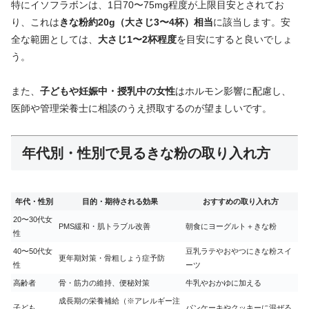
特にイソフラボンは、1日70〜75mg程度が上限目安とされてお
り、これは
きな粉約20g（大さじ3〜4杯）相当
に該当します。安
全な範囲としては、
大さじ1〜2杯程度
を目安にすると良いでしょ
う。
また、
子どもや妊娠中・授乳中の女性
はホルモン影響に配慮し、
医師や管理栄養士に相談のうえ摂取するのが望ましいです。
年代別・性別で見るきな粉の取り入れ方
年代・性別
目的・期待される効果
おすすめの取り入れ方
20〜30代女
PMS緩和・肌トラブル改善
朝食にヨーグルト＋きな粉
性
40〜50代女
豆乳ラテやおやつにきな粉スイ
更年期対策・骨粗しょう症予防
性
ーツ
高齢者
骨・筋力の維持、便秘対策
牛乳やおかゆに加える
成長期の栄養補給（※アレルギー注
子ども
パンケーキやクッキーに混ぜる