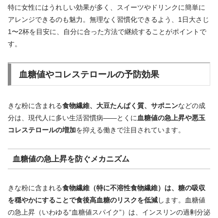
特に女性にはうれしい効果が多く、スイーツやドリンクに簡単に
アレンジできるのも魅力。無理なく習慣化できるよう、1日大さじ
1〜2杯を目安に、自分に合った方法で継続することがポイントで
す。
血糖値やコレステロールの予防効果
きな粉に含まれる
食物繊維、大豆たんぱく質、サポニン
などの成
分は、現代人に多い生活習慣病――とくに
血糖値の急上昇や悪玉
コレステロールの増加
を抑える働きで注目されています。
血糖値の急上昇を防ぐメカニズム
きな粉に含まれる
食物繊維（特に不溶性食物繊維）は、糖の吸収
を穏やかにすることで食後高血糖のリスクを低減
します。血糖値
の急上昇（いわゆる“血糖値スパイク”）は、インスリンの過剰分泌