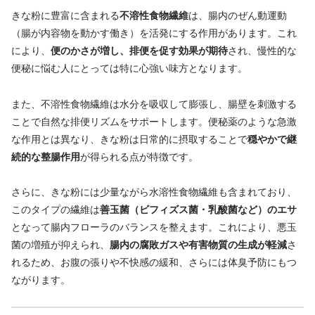
きな粉に豊富に含まれる
不溶性食物繊維
は、腸内のぜん動運動
（腸が内容物を動かす働き）を活発にする作用があります。これ
により、
便のかさが増し、排便を促す効果が期待
され、慢性的な
便秘に悩む人にとっては特に心強い味方となります。
また、不溶性食物繊維は水分を吸収して膨張し、腸壁を刺激する
ことで自然な排便リズムをサポートします。便秘薬のような急激
な作用とは異なり、きな粉は日常的に摂取することで
穏やかで継
続的な整腸作用
が得られる点が特徴です。
さらに、きな粉には少量ながら水溶性食物繊維も含まれており、
このタイプの繊維は
善玉菌（ビフィズス菌・乳酸菌など）のエサ
となって腸内フローラのバランスを整えます。これにより、悪玉
菌の増殖が抑えられ、
腸内の腐敗ガスや有害物質の生成が軽減
さ
れるため、お腹の張りや不快感の緩和、さらには体臭予防にもつ
ながります。