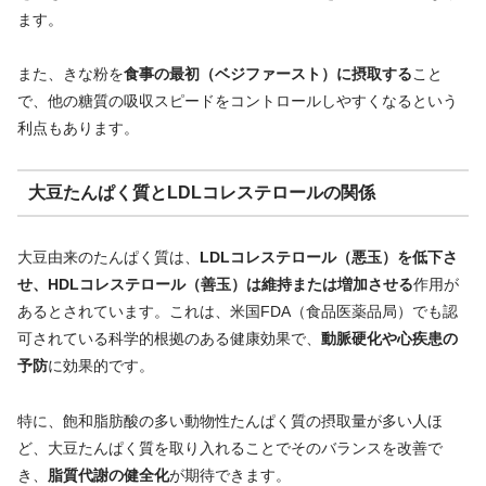
ます。
また、きな粉を
食事の最初（ベジファースト）に摂取する
こと
で、他の糖質の吸収スピードをコントロールしやすくなるという
利点もあります。
大豆たんぱく質とLDLコレステロールの関係
大豆由来のたんぱく質は、
LDLコレステロール（悪玉）を低下さ
せ、HDLコレステロール（善玉）は維持または増加させる
作用が
あるとされています。これは、米国FDA（食品医薬品局）でも認
可されている科学的根拠のある健康効果で、
動脈硬化や心疾患の
予防
に効果的です。
特に、飽和脂肪酸の多い動物性たんぱく質の摂取量が多い人ほ
ど、大豆たんぱく質を取り入れることでそのバランスを改善で
き、
脂質代謝の健全化
が期待できます。