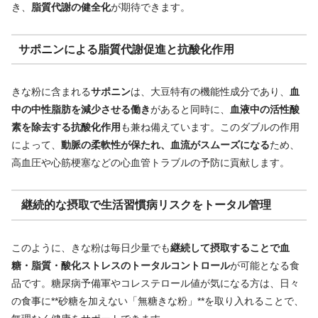
き、
脂質代謝の健全化
が期待できます。
サポニンによる脂質代謝促進と抗酸化作用
きな粉に含まれる
サポニン
は、大豆特有の機能性成分であり、
血
中の中性脂肪を減少させる働き
があると同時に、
血液中の活性酸
素を除去する抗酸化作用
も兼ね備えています。このダブルの作用
によって、
動脈の柔軟性が保たれ、血流がスムーズになる
ため、
高血圧や心筋梗塞などの心血管トラブルの予防に貢献します。
継続的な摂取で生活習慣病リスクをトータル管理
このように、きな粉は毎日少量でも
継続して摂取することで血
糖・脂質・酸化ストレスのトータルコントロール
が可能となる食
品です。糖尿病予備軍やコレステロール値が気になる方は、日々
の食事に**砂糖を加えない「無糖きな粉」**を取り入れることで、