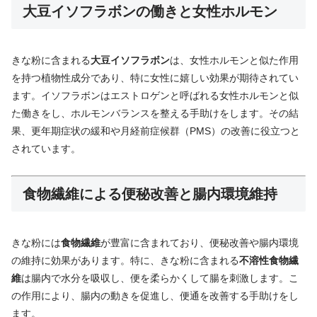
大豆イソフラボンの働きと女性ホルモン
きな粉に含まれる
大豆イソフラボン
は、女性ホルモンと似た作用
を持つ植物性成分であり、特に女性に嬉しい効果が期待されてい
ます。イソフラボンはエストロゲンと呼ばれる女性ホルモンと似
た働きをし、ホルモンバランスを整える手助けをします。その結
果、更年期症状の緩和や月経前症候群（PMS）の改善に役立つと
されています。
食物繊維による便秘改善と腸内環境維持
きな粉には
食物繊維
が豊富に含まれており、便秘改善や腸内環境
の維持に効果があります。特に、きな粉に含まれる
不溶性食物繊
維
は腸内で水分を吸収し、便を柔らかくして腸を刺激します。こ
の作用により、腸内の動きを促進し、便通を改善する手助けをし
ます。