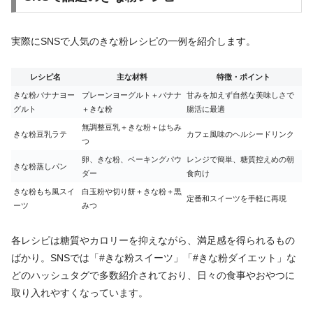
実際にSNSで人気のきな粉レシピの一例を紹介します。
レシピ名
主な材料
特徴・ポイント
きな粉バナナヨー
プレーンヨーグルト＋バナナ
甘みを加えず自然な美味しさで
グルト
＋きな粉
腸活に最適
無調整豆乳＋きな粉＋はちみ
きな粉豆乳ラテ
カフェ風味のヘルシードリンク
つ
卵、きな粉、ベーキングパウ
レンジで簡単、糖質控えめの朝
きな粉蒸しパン
ダー
食向け
きな粉もち風スイ
白玉粉や切り餅＋きな粉＋黒
定番和スイーツを手軽に再現
ーツ
みつ
各レシピは糖質やカロリーを抑えながら、満足感を得られるもの
ばかり。SNSでは「#きな粉スイーツ」「#きな粉ダイエット」な
どのハッシュタグで多数紹介されており、日々の食事やおやつに
取り入れやすくなっています。