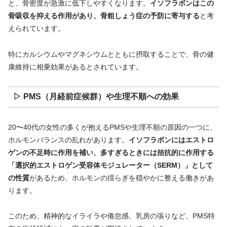
と、骨密度が急激に低下しやすくなります。
イソフラボンはこの
骨吸収を抑える作用があり、骨粗しょう症の予防に寄与する
と考
えられています。
特にカルシウムやマグネシウムとともに摂取することで、骨の健
康維持に相乗効果があるとされています。
▷ PMS（月経前症候群）や生理不順への効果
20〜40代の女性の多くが抱えるPMSや生理不順の原因の一つに、
ホルモンバランスの乱れがあります。
イソフラボンにはエストロ
ゲンの不足時に作用を補い、多すぎるときには拮抗的に作用する
「選択的エストロゲン受容体モジュレーター（SERM）」として
の性質
があるため、ホルモンの揺らぎを穏やかに整える働きがあ
ります。
このため、精神的なイライラや倦怠感、乳房の張りなど、PMS特