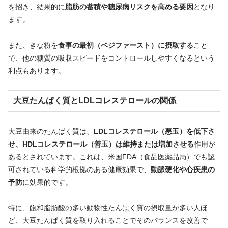
を招き、結果的に
脂肪の蓄積や糖尿病リスクを高める要因
となり
ます。
また、きな粉を
食事の最初（ベジファースト）に摂取する
こと
で、他の糖質の吸収スピードをコントロールしやすくなるという
利点もあります。
大豆たんぱく質とLDLコレステロールの関係
大豆由来のたんぱく質は、
LDLコレステロール（悪玉）を低下さ
せ、HDLコレステロール（善玉）は維持または増加させる
作用が
あるとされています。これは、米国FDA（食品医薬品局）でも認
可されている科学的根拠のある健康効果で、
動脈硬化や心疾患の
予防
に効果的です。
特に、飽和脂肪酸の多い動物性たんぱく質の摂取量が多い人ほ
ど、大豆たんぱく質を取り入れることでそのバランスを改善で