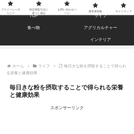
エンジョイ ブログライフ
プライバシーポ
特定商取引法に
お問い合わせペ
運営者情報
サイトマップ
リシー
基づく表記
ージ
TOP
ライフ
食べ物
アグリカルチャー
インテリア
ホーム
ライフ
毎日きな粉を摂取することで得られ
る栄養と健康効果
毎日きな粉を摂取することで得られる栄養
と健康効果
スポンサーリンク