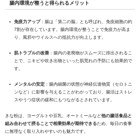
腸内環境が整うと得られるメリット
免疫力アップ
：腸は「第二の脳」とも呼ばれ、免疫細胞の約
7割が存在しています。腸内環境が整うことで免疫力が高ま
り、風邪やウイルスへの抵抗力が向上します。
肌トラブルの改善
：腸内の老廃物がスムーズに排出されるこ
とで、ニキビや吹き出物といった肌荒れの予防にも効果的で
す。
メンタルの安定
：腸内細菌の状態が神経伝達物質（セロトニ
ンなど）に影響を与えることがわかっており、腸活はストレ
スやうつ症状の緩和にもつながるとされています。
きな粉は、ヨーグルトや豆乳、オートミールなど
他の腸活食品と
組み合わせて摂ることで相乗効果が期待できる
ため、毎日の食事
に無理なく取り入れやすいのも魅力です。