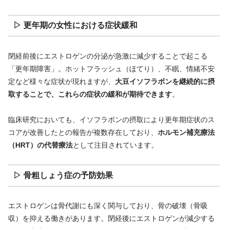
▷ 更年期の女性における症状緩和
閉経前後にエストロゲンの分泌が急激に減少することで起こる
「更年期障害」。ホットフラッシュ（ほてり）、不眠、情緒不安
定など様々な症状が現れますが、
大豆イソフラボンを継続的に摂
取することで、これらの症状の緩和が期待できます
。
臨床研究においても、イソフラボンの摂取により更年期症状のス
コアが改善したとの報告が複数存在しており、
ホルモン補充療法
（HRT）の代替療法
として注目されています。
▷ 骨粗しょう症の予防効果
エストロゲンは骨代謝にも深く関与しており、骨の破壊（骨吸
収）を抑える働きがあります。閉経後にエストロゲンが減少する