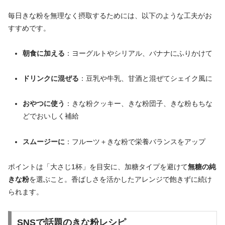
毎日きな粉を無理なく摂取するためには、以下のような工夫がお
すすめです。
朝食に加える
：ヨーグルトやシリアル、バナナにふりかけて
ドリンクに混ぜる
：豆乳や牛乳、甘酒と混ぜてシェイク風に
おやつに使う
：きな粉クッキー、きな粉団子、きな粉もちな
どでおいしく補給
スムージーに
：フルーツ＋きな粉で栄養バランスをアップ
ポイントは「大さじ1杯」を目安に、加糖タイプを避けて
無糖の純
きな粉
を選ぶこと。香ばしさを活かしたアレンジで飽きずに続け
られます。
SNSで話題のきな粉レシピ