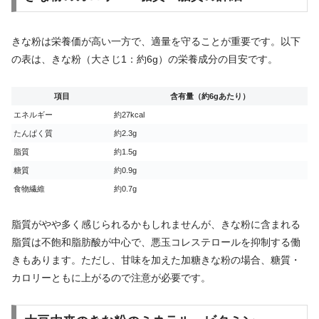
きな粉は栄養価が高い一方で、適量を守ることが重要です。以下
の表は、きな粉（大さじ1：約6g）の栄養成分の目安です。
項目
含有量（約6gあたり）
エネルギー
約27kcal
たんぱく質
約2.3g
脂質
約1.5g
糖質
約0.9g
食物繊維
約0.7g
脂質がやや多く感じられるかもしれませんが、きな粉に含まれる
脂質は不飽和脂肪酸が中心で、悪玉コレステロールを抑制する働
きもあります。ただし、甘味を加えた加糖きな粉の場合、糖質・
カロリーともに上がるので注意が必要です。