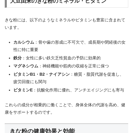
大豆由来のきな粉のミネラル・ビタミン
きな粉には、以下のようなミネラルやビタミンも豊富に含まれて
います。
カルシウム
：骨や歯の形成に不可欠で、成長期や閉経後の女
性に特に重要
鉄分
：女性に多い鉄欠乏性貧血の予防に効果的
マグネシウム
：神経機能や筋肉の収縮を正常に保つ
ビタミンB1・B2・ナイアシン
：糖質・脂質代謝を促進し、
疲労回復にも関与
ビタミンE
：抗酸化作用に優れ、アンチエイジングにも寄与
これらの成分が相乗的に働くことで、身体全体の代謝を高め、健
康をサポートするのです。
きな粉の健康効果と効能