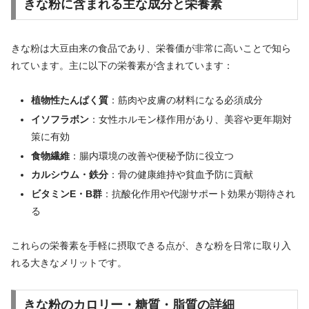
きな粉に含まれる主な成分と栄養素
きな粉は大豆由来の食品であり、栄養価が非常に高いことで知ら
れています。主に以下の栄養素が含まれています：
植物性たんぱく質
：筋肉や皮膚の材料になる必須成分
イソフラボン
：女性ホルモン様作用があり、美容や更年期対
策に有効
食物繊維
：腸内環境の改善や便秘予防に役立つ
カルシウム・鉄分
：骨の健康維持や貧血予防に貢献
ビタミンE・B群
：抗酸化作用や代謝サポート効果が期待され
る
これらの栄養素を手軽に摂取できる点が、きな粉を日常に取り入
れる大きなメリットです。
きな粉のカロリー・糖質・脂質の詳細