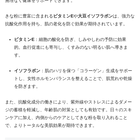
無理なく健康をサポートできます。
きな粉に豊富に含まれる
ビタミンE
や
大豆イソフラボン
は、強力な
抗酸化作用を持ち、肌の老化を防ぐ効果が期待されています。
ビタミンE
：細胞の酸化を防ぎ、しみやしわの予防に効果
的。血行促進にも寄与し、くすみのない明るい肌へ導きま
す。
イソフラボン
：肌のハリを保つ「コラーゲン」生成をサポー
トし、女性ホルモンバランスを整えることで、肌荒れや乾燥
を防ぎます。
また、抗酸化成分の働きにより、紫外線やストレスによるダメー
ジの蓄積を軽減し、年齢肌の対策としても有効です。日々のスキ
ンケアに加え、内側からのケアとしてきな粉を取り入れること
で、よりトータルな美肌効果が期待できます。