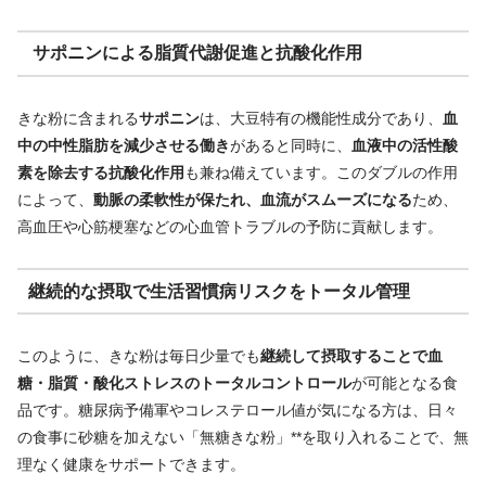
サポニンによる脂質代謝促進と抗酸化作用
きな粉に含まれる
サポニン
は、大豆特有の機能性成分であり、
血
中の中性脂肪を減少させる働き
があると同時に、
血液中の活性酸
素を除去する抗酸化作用
も兼ね備えています。このダブルの作用
によって、
動脈の柔軟性が保たれ、血流がスムーズになる
ため、
高血圧や心筋梗塞などの心血管トラブルの予防に貢献します。
継続的な摂取で生活習慣病リスクをトータル管理
このように、きな粉は毎日少量でも
継続して摂取することで血
糖・脂質・酸化ストレスのトータルコントロール
が可能となる食
品です。糖尿病予備軍やコレステロール値が気になる方は、日々
の食事に砂糖を加えない「無糖きな粉」**を取り入れることで、無
理なく健康をサポートできます。