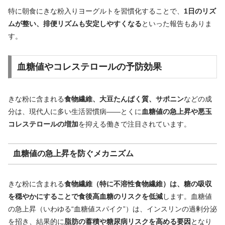
特に朝食にきな粉入りヨーグルトを習慣化することで、
1日のリズ
ムが整い、排便リズムも安定しやすくなる
といった報告もありま
す。
血糖値やコレステロールの予防効果
きな粉に含まれる
食物繊維、大豆たんぱく質、サポニン
などの成
分は、現代人に多い生活習慣病――とくに
血糖値の急上昇や悪玉
コレステロールの増加
を抑える働きで注目されています。
血糖値の急上昇を防ぐメカニズム
きな粉に含まれる
食物繊維（特に不溶性食物繊維）は、糖の吸収
を穏やかにすることで食後高血糖のリスクを低減
します。血糖値
の急上昇（いわゆる“血糖値スパイク”）は、インスリンの過剰分泌
を招き、結果的に
脂肪の蓄積や糖尿病リスクを高める要因
となり