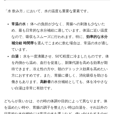
「水 飲み方」において、水の温度も重要な要素です。
常温の水：
体への負担が少なく、胃腸への刺激も少ないた
め、最も日常的な水分補給に適しています。体温に近い温度
なので、吸収もスムーズに行われます。特に、
効率的な水分
補分給 時間帯
を選んでこまめに飲む場合は、常温の水が適し
ています。
白湯：
水を一度沸騰させ、50℃程度に冷ましたものです。体
を内側から温め、血行を促進し、新陳代謝を高める効果が期
待できます。冷え性の方や、朝のデトックス効果を高めたい
方におすすめです。また、胃腸に優しく、消化吸収を助ける
働きもあります。
高齢者
の水分補給としても、体を冷やさな
い白湯は非常に有効です。
どちらが良いかは、その時の体調や目的によって異なります。体
を温めたい時や、胃腸の調子を整えたい時は白湯を、それ以外の
日常的な水分補給には常温の水を選ぶなど、使い分けをするのが