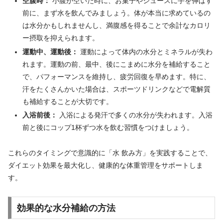
空腹時：
小腹が空いた時に、お菓子やジュースに手を伸ばす
前に、まず水を飲んでみましょう。体が本当に求めているの
は水分かもしれませんし、満腹感を得ることで余計なカロリ
ー摂取を抑えられます。
運動中、運動後：
運動によって体内の水分とミネラルが失わ
れます。運動の前、最中、後にこまめに水分を補給すること
で、パフォーマンスを維持し、疲労回復を早めます。特に、
汗をたくさんかいた場合は、スポーツドリンクなどで電解質
も補給することが大切です。
入浴前後：
入浴による発汗で多くの水分が失われます。入浴
前と後にコップ1杯ずつ水を飲む習慣をつけましょう。
これらのタイミングで意識的に「水 飲み方」を実践することで、
ダイエット効果を最大化し、健康的な体重管理をサポートしま
す。
効果的な水分補給の方法