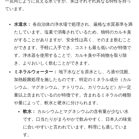
一見同じように見える水ですが、実はそれぞれ異なる特性を持っ
ています。
水道水：
各自治体の浄水場で処理され、厳格な水質基準を満
たしています。塩素で消毒されているため、独特のカルキ臭
がすることがありますが、安全性は高く、そのまま飲むこと
ができます。手軽に入手でき、コストも最も低いのが特徴で
す。浄水器を使用することで、カルキ臭や不純物を取り除
き、よりおいしく飲むことができます。
ミネラルウォーター：
地下水などを原水とし、ろ過や沈殿、
加熱殺菌処理を施したものです。特定のミネラル成分（カル
シウム、マグネシウム、ナトリウム、カリウムなど）が一定
量以上含まれているのが特徴です。含まれるミネラルの種類
や量によって、軟水と硬水に分けられます。
軟水：
カルシウムとマグネシウムの含有量が少ない水
です。口当たりがまろやかで飲みやすく、日本人の味覚
に合いやすいと言われています。料理にも適していま
す。