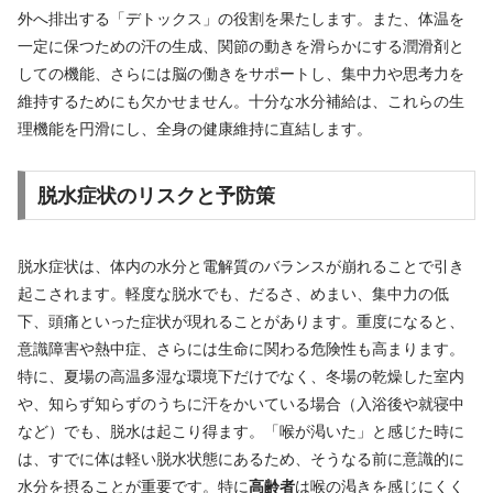
外へ排出する「デトックス」の役割を果たします。また、体温を
一定に保つための汗の生成、関節の動きを滑らかにする潤滑剤と
しての機能、さらには脳の働きをサポートし、集中力や思考力を
維持するためにも欠かせません。十分な水分補給は、これらの生
理機能を円滑にし、全身の健康維持に直結します。
脱水症状のリスクと予防策
脱水症状は、体内の水分と電解質のバランスが崩れることで引き
起こされます。軽度な脱水でも、だるさ、めまい、集中力の低
下、頭痛といった症状が現れることがあります。重度になると、
意識障害や熱中症、さらには生命に関わる危険性も高まります。
特に、夏場の高温多湿な環境下だけでなく、冬場の乾燥した室内
や、知らず知らずのうちに汗をかいている場合（入浴後や就寝中
など）でも、脱水は起こり得ます。「喉が渇いた」と感じた時に
は、すでに体は軽い脱水状態にあるため、そうなる前に意識的に
水分を摂ることが重要です。特に
高齢者
は喉の渇きを感じにくく