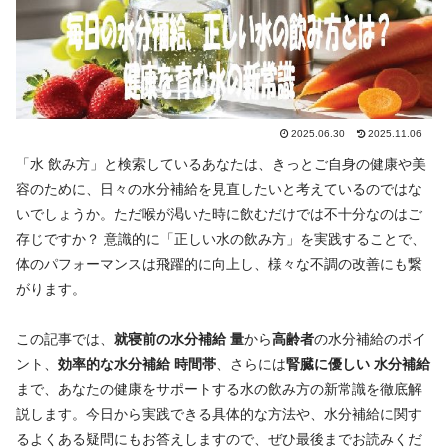
2025.06.30
2025.11.06
「水 飲み方」と検索しているあなたは、きっとご自身の健康や美
容のために、日々の水分補給を見直したいと考えているのではな
いでしょうか。ただ喉が渇いた時に飲むだけでは不十分なのはご
存じですか？ 意識的に「正しい水の飲み方」を実践することで、
体のパフォーマンスは飛躍的に向上し、様々な不調の改善にも繋
がります。
この記事では、
就寝前の水分補給 量
から
高齢者
の水分補給のポイ
ント、
効率的な水分補給 時間帯
、さらには
腎臓に優しい 水分補給
まで、あなたの健康をサポートする水の飲み方の新常識を徹底解
説します。今日から実践できる具体的な方法や、水分補給に関す
るよくある疑問にもお答えしますので、ぜひ最後までお読みくだ