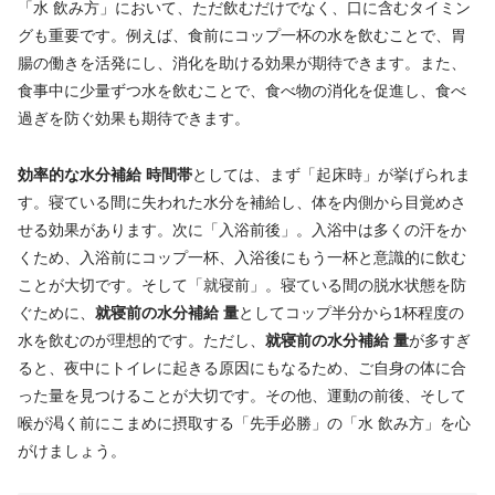
「水 飲み方」において、ただ飲むだけでなく、口に含むタイミン
グも重要です。例えば、食前にコップ一杯の水を飲むことで、胃
腸の働きを活発にし、消化を助ける効果が期待できます。また、
食事中に少量ずつ水を飲むことで、食べ物の消化を促進し、食べ
過ぎを防ぐ効果も期待できます。
効率的な水分補給 時間帯
としては、まず「起床時」が挙げられま
す。寝ている間に失われた水分を補給し、体を内側から目覚めさ
せる効果があります。次に「入浴前後」。入浴中は多くの汗をか
くため、入浴前にコップ一杯、入浴後にもう一杯と意識的に飲む
ことが大切です。そして「就寝前」。寝ている間の脱水状態を防
ぐために、
就寝前の水分補給 量
としてコップ半分から1杯程度の
水を飲むのが理想的です。ただし、
就寝前の水分補給 量
が多すぎ
ると、夜中にトイレに起きる原因にもなるため、ご自身の体に合
った量を見つけることが大切です。その他、運動の前後、そして
喉が渇く前にこまめに摂取する「先手必勝」の「水 飲み方」を心
がけましょう。