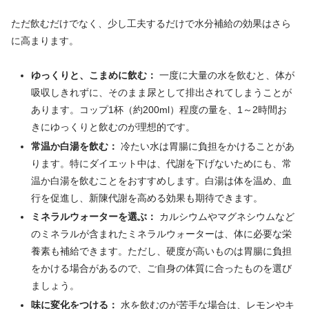
ただ飲むだけでなく、少し工夫するだけで水分補給の効果はさら
に高まります。
ゆっくりと、こまめに飲む：
一度に大量の水を飲むと、体が
吸収しきれずに、そのまま尿として排出されてしまうことが
あります。コップ1杯（約200ml）程度の量を、1～2時間お
きにゆっくりと飲むのが理想的です。
常温か白湯を飲む：
冷たい水は胃腸に負担をかけることがあ
ります。特にダイエット中は、代謝を下げないためにも、常
温か白湯を飲むことをおすすめします。白湯は体を温め、血
行を促進し、新陳代謝を高める効果も期待できます。
ミネラルウォーターを選ぶ：
カルシウムやマグネシウムなど
のミネラルが含まれたミネラルウォーターは、体に必要な栄
養素も補給できます。ただし、硬度が高いものは胃腸に負担
をかける場合があるので、ご自身の体質に合ったものを選び
ましょう。
味に変化をつける：
水を飲むのが苦手な場合は、レモンやキ