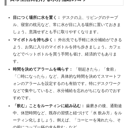
目につく場所に水を置く：
デスクの上、リビングのテーブ
ル、寝室の枕元など、常に水が目に入る場所に置いておきま
しょう。意識せずとも手に取りやすくなります。
マイボトルを持ち歩く：
外出先でも手軽に水分補給ができる
よう、お気に入りのマイボトルを持ち歩きましょう。カフェ
などでペットボトルを買う手間も省け、経済的でもありま
す。
時間を決めてアラームを鳴らす：
「朝起きたら」「食前」
「〇時になったら」など、具体的な時間を決めてスマートフ
ォンのアラームを設定するのも有効です。特にデスクワーク
などで集中していると、水分補給を忘れがちになるのでおす
すめです。
「飲む」ことをルーティンに組み込む：
歯磨きの後、通勤途
中、休憩時間など、既存の習慣と紐づけて「水 飲み方」をル
ーティン化しましょう。例えば、「コーヒーを淹れたら、そ
の前にコップ一杯の水を飲む」など。