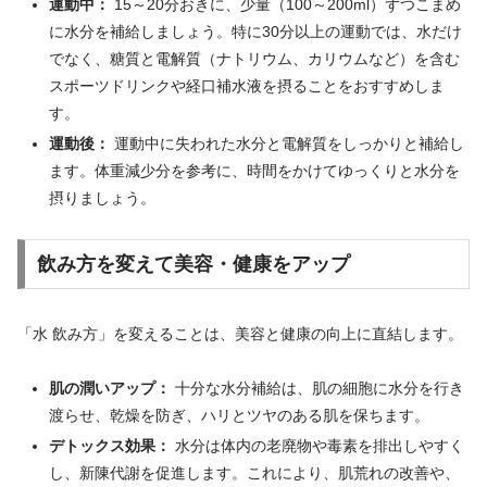
運動中：
15～20分おきに、少量（100～200ml）ずつこまめ
に水分を補給しましょう。特に30分以上の運動では、水だけ
でなく、糖質と電解質（ナトリウム、カリウムなど）を含む
スポーツドリンクや経口補水液を摂ることをおすすめしま
す。
運動後：
運動中に失われた水分と電解質をしっかりと補給し
ます。体重減少分を参考に、時間をかけてゆっくりと水分を
摂りましょう。
飲み方を変えて美容・健康をアップ
「水 飲み方」を変えることは、美容と健康の向上に直結します。
肌の潤いアップ：
十分な水分補給は、肌の細胞に水分を行き
渡らせ、乾燥を防ぎ、ハリとツヤのある肌を保ちます。
デトックス効果：
水分は体内の老廃物や毒素を排出しやすく
し、新陳代謝を促進します。これにより、肌荒れの改善や、