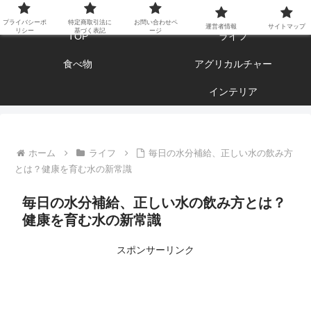
エンジョイ ブログライフ
プライバシーポ
特定商取引法に
お問い合わせペ
運営者情報
サイトマップ
リシー
基づく表記
ージ
TOP
ライフ
食べ物
アグリカルチャー
インテリア
ホーム
ライフ
毎日の水分補給、正しい水の飲み方
とは？健康を育む水の新常識
毎日の水分補給、正しい水の飲み方とは？
健康を育む水の新常識
スポンサーリンク