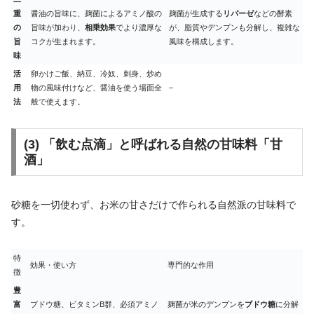
重
醤油の旨味に、麹菌によるアミノ酸の
麹菌が生成する
リパーゼ
などの酵素
の
旨味が加わり、
相乗効果
でより濃厚な
が、脂質やデンプンも分解し、複雑な
旨
コクが生まれます。
風味を構成します。
味
活
卵かけご飯、納豆、冷奴、刺身、炒め
用
物の風味付けなど、醤油を使う場面全
–
法
般で使えます。
(3) 「飲む点滴」と呼ばれる自然の甘味料「甘
酒」
砂糖を一切使わず、お米の甘さだけで作られる自然派の甘味料で
す。
特
効果・使い方
専門的な作用
徴
豊
富
ブドウ糖、ビタミンB群、必須アミノ
麹菌が米のデンプンを
ブドウ糖
に分解