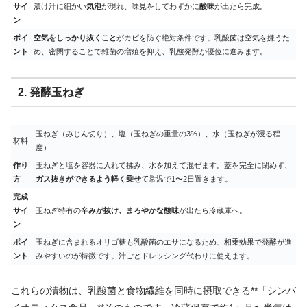
サイ
漬け汁に細かい
気泡
が現れ、味見をしてわずかに
酸味
が出たら完成。
ン
ポイ
空気をしっかり抜くこと
がカビを防ぐ絶対条件です。乳酸菌は空気を嫌うた
ント
め、密閉することで雑菌の増殖を抑え、乳酸発酵が優位に進みます。
2. 発酵玉ねぎ
玉ねぎ（みじん切り）、塩（玉ねぎの重量の3%）、水（玉ねぎが浸る程
材料
度）
作り
玉ねぎと塩を容器に入れて揉み、水を加えて混ぜます。蓋を完全に閉めず、
方
ガス抜きができるよう軽く乗せて
常温で1〜2日置きます。
完成
サイ
玉ねぎ特有の
辛みが抜け、まろやかな酸味
が出たら冷蔵庫へ。
ン
ポイ
玉ねぎに含まれるオリゴ糖も乳酸菌のエサになるため、相乗効果で発酵が進
ント
みやすいのが特徴です。汁ごとドレッシング代わりに使えます。
これらの漬物は、乳酸菌と食物繊維を同時に摂取できる**「シンバ