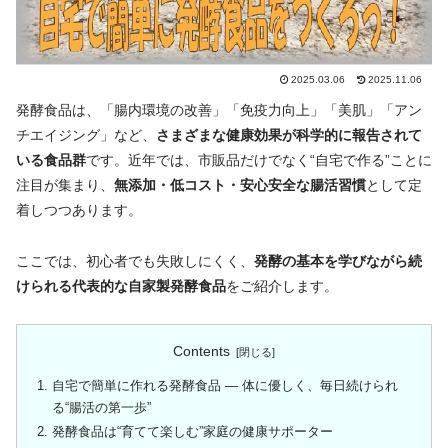
2025.03.06
2025.11.06
発酵食品は、「腸内環境の改善」「免疫力向上」「美肌」「アン
チエイジング」など、
さまざまな健康効果が科学的に報告されて
いる食品群
です。近年では、市販品だけでなく“自宅で作る”ことに
注目が集まり、
無添加・低コスト・安心安全な腸活習慣
として定
着しつつあります。
ここでは、初心者でも失敗しにくく、
発酵の基本を学びながら続
けられる代表的な自家製発酵食品
をご紹介します。
Contents
自宅で簡単に作れる発酵食品 ― 体に優しく、毎日続けられ
る“腸活の第一歩”
発酵食品は“育てて楽しむ”家庭の健康サポーター