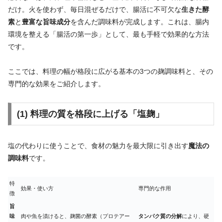
だけ。火を使わず、毎日混ぜるだけで、腸活に不可欠な
生きた酵
素
と
豊富な旨味成分
を含んだ調味料が完成します。これは、腸内
環境を整える「腸活の第一歩」として、最も手軽で効果的な方法
です。
ここでは、料理の幅が格段に広がる基本の3つの麹調味料と、その
専門的な効果をご紹介します。
(1) 料理の質を格段に上げる「塩麹」
塩の代わりに使うことで、食材の魅力を最大限に引き出す
魔法の
調味料
です。
特
効果・使い方
専門的な作用
徴
旨
味
肉や魚を漬けると、麹菌の酵素（プロテアー
タンパク質の分解
により、硬