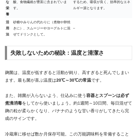
な
酸、食物繊維が豊富に含まれていま
するため、吸収が良く、効率的なエネ
栄
す。
ルギー源となります。
養
活
砂糖やみりんの代わりに（煮物や卵焼
用
きに）、スムージーやヨーグルトに混
–
法
ぜてドリンクとして。
失敗しないための秘訣：温度と清潔さ
麹菌は、温度が低すぎると活動が鈍り、高すぎると死んでしまい
ます。最も菌が喜ぶ温度は
20℃～30℃の常温
です。
また、雑菌が入らないよう、仕込みに使う
容器とスプーンは必ず
煮沸消毒
をしてから使いましょう。約1週間～10日間、毎日混ぜて
麹の粒が柔らかくなり、バナナのような甘い香りがしてきたら完
成のサインです。
冷蔵庫に移せば数か月保存可能。この万能調味料を常備すること