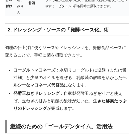
甘酒
付け
みり
やすく、ビタミンB群も同時に摂取できます。
ん
2. ドレッシング・ソースの「発酵ベース化」術
調理の仕上げに使うソースやドレッシングを、発酵食品ベースに
変えることで、手軽に菌を摂取できます。
ヨーグルトマヨネーズ
：水切りヨーグルトに塩麹（または醤
油麹）と少量のオイルを混ぜる。乳酸菌の酸味を活かした
ヘ
ルシーなマヨネーズ代替品
になります。
発酵玉ねぎドレッシング
：自家製発酵玉ねぎを汁ごと使え
ば、玉ねぎの甘みと乳酸の酸味が効いた、
生きた酵素たっぷ
りのドレッシング
が完成します。
継続のための「ゴールデンタイム」活用法