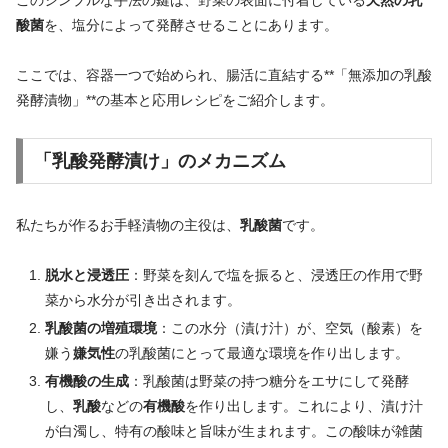
酸菌
を、塩分によって発酵させることにあります。
ここでは、容器一つで始められ、腸活に直結する**「無添加の乳酸
発酵漬物」**の基本と応用レシピをご紹介します。
「乳酸発酵漬け」のメカニズム
私たちが作るお手軽漬物の主役は、
乳酸菌
です。
脱水と浸透圧
：野菜を刻んで塩を振ると、浸透圧の作用で野
菜から水分が引き出されます。
乳酸菌の増殖環境
：この水分（漬け汁）が、空気（酸素）を
嫌う
嫌気性
の乳酸菌にとって最適な環境を作り出します。
有機酸の生成
：乳酸菌は野菜の持つ糖分をエサにして発酵
し、
乳酸
などの
有機酸
を作り出します。これにより、漬け汁
が白濁し、特有の酸味と旨味が生まれます。この酸味が雑菌