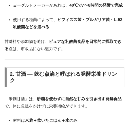
ヨーグルトメーカーがあれば、
40℃で7〜8時間の発酵で完成
使用する種菌によって、
ビフィズス菌・ブルガリア菌・L-92
乳酸菌などを選べる
甘味料や添加物を避け、
ピュアな乳酸菌食品を日常的に摂取でき
る
点は、市販品にない魅力です。
2. 甘酒 ― 飲む点滴と呼ばれる発酵栄養ドリン
ク
「米麹甘酒」は、
砂糖を使わずに自然な甘みを引き出す発酵食品
で、体に負担をかけずに栄養補給ができます。
材料は
米麹＋炊いたごはん＋水
のみ