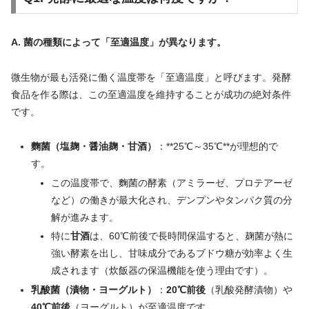
A. 菌の種類によって「至適温度」が異なります。
微生物が最も活発に働く温度帯を「至適温度」と呼びます。発酵
食品を作る際は、この至適温度を維持することが成功の絶対条件
です。
麴菌（塩麹・醤油麹・甘酒）
：**25℃～35℃**が理想的で
す。
この温度帯で、麴菌の酵素（アミラーゼ、プロテアーゼ
など）の働きが最大化され、デンプンやタンパク質の分
解が進みます。
特に
甘酒
は、60℃前後で長時間保温すると、麹菌が熱に
強い酵素を出し、甘味成分であるブドウ糖が効率よく生
成されます（炊飯器の保温機能を使う理由です）。
乳酸菌（漬物・ヨーグルト）
：
20℃前後
（乳酸発酵漬物）や
40℃前後
（ヨーグルト）が至適温度です。