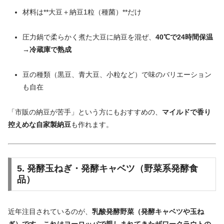
材料は**大豆＋納豆1粒（種菌）**だけ
圧力鍋で柔らかく煮た大豆に納豆を混ぜ、
40℃で24時間保温
→冷蔵庫で熟成
豆の種類（黒豆、青大豆、小粒など）で味のバリエーション
も自在
「市販の納豆が苦手」という方にもおすすめの、
マイルドで香り
控えめな自家製納豆
も作れます。
5. 発酵玉ねぎ・発酵キャベツ（野菜系発酵食
品）
近年注目されているのが、
乳酸発酵野菜（発酵キャベツや玉ね