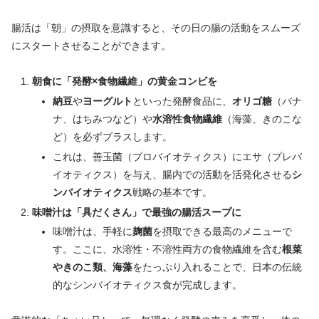
腸活は「朝」の摂取を意識すると、その日の腸の活動をスムーズ
にスタートさせることができます。
朝食に「発酵×食物繊維」の黄金コンビを
納豆
や
ヨーグルト
といった発酵食品に、
オリゴ糖
（バナ
ナ、はちみつなど）や
水溶性食物繊維
（海藻、きのこな
ど）を必ずプラスします。
これは、善玉菌（プロバイオティクス）にエサ（プレバ
イオティクス）を与え、腸内での活動を活発化させる
シ
ンバイオティクス
戦略の基本です。
味噌汁は「具だくさん」で最強の腸活スープに
味噌汁は、手軽に
麹菌
を摂取できる最高のメニューで
す。ここに、水溶性・不溶性両方の食物繊維を含む
根菜
やきのこ類、海藻
をたっぷり入れることで、日本の伝統
的なシンバイオティクス食が完成します。