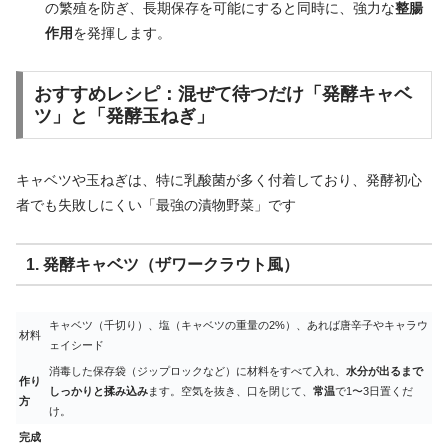
の繁殖を防ぎ、長期保存を可能にすると同時に、強力な
整腸
作用
を発揮します。
おすすめレシピ：混ぜて待つだけ「発酵キャベ
ツ」と「発酵玉ねぎ」
キャベツや玉ねぎは、特に乳酸菌が多く付着しており、発酵初心
者でも失敗しにくい「最強の漬物野菜」です
1. 発酵キャベツ（ザワークラウト風）
キャベツ（千切り）、塩（キャベツの重量の2%）、あれば唐辛子やキャラウ
材料
ェイシード
消毒した保存袋（ジップロックなど）に材料をすべて入れ、
水分が出るまで
作り
しっかりと揉み込み
ます。空気を抜き、口を閉じて、
常温
で1〜3日置くだ
方
け。
完成