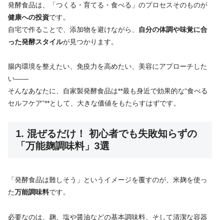
発酵食品は、「つくる・育てる・食べる」のプロセスそのものが
健康への投資
です。
自宅で作ることで、添加物を避けながら、
自分の体調や味覚に合
った発酵スタイル
が見つかります。
腸内環境を整えたい、免疫力を高めたい、美容にアプローチした
い――
そんなあなたに、自家製発酵食品は**最も身近で効果的な“食べる
セルフケア”**として、大きな価値をもたらすはずです。
1. 混ぜるだけ！ 初心者でも失敗知らずの
「万能麹調味料」3選
「発酵食品は難しそう」というイメージを覆すのが、米麹を使っ
た
万能調味料
です。
必要なのは、麹、塩や醤油などの基本調味料、そして清潔な容器