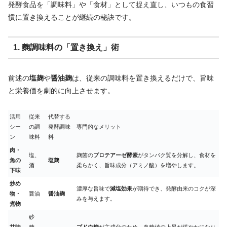
発酵食品を「調味料」や「食材」として捉え直し、いつもの食習
慣に置き換えることが継続の秘訣です。
1. 麴調味料の「置き換え」術
前述の
塩麹
や
醤油麹
は、従来の調味料を置き換えるだけで、旨味
と栄養価を劇的に向上させます。
活用
従来
代替する
シー
の調
発酵調味
専門的なメリット
ン
味料
料
肉・
塩、
麹菌の
プロテアーゼ酵素
がタンパク質を分解し、食材を
魚の
塩麹
酒
柔らかく、旨味成分（アミノ酸）を増やします。
下味
炒め
濃厚な旨味で
減塩効果
が期待でき、発酵由来のコクが深
物・
醤油
醤油麹
みを与えます。
煮物
砂
甘味
糖、
ブドウ糖
が主成分のため、血糖値の上昇が緩やかになり