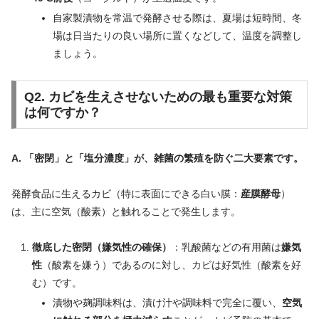
自家製漬物を常温で発酵させる際は、夏場は短時間、冬
場は日当たりの良い場所に置くなどして、温度を調整し
ましょう。
Q2. カビを生えさせないための最も重要な対策
は何ですか？
A. 「密閉」と「塩分濃度」が、雑菌の繁殖を防ぐ二大要素です。
発酵食品に生えるカビ（特に表面にできる白い膜：
産膜酵母
）
は、主に空気（酸素）と触れることで発生します。
徹底した密閉（嫌気性の確保）
：乳酸菌などの有用菌は
嫌気
性
（酸素を嫌う）であるのに対し、カビは好気性（酸素を好
む）です。
漬物や麹調味料は、漬け汁や調味料で完全に覆い、
空気