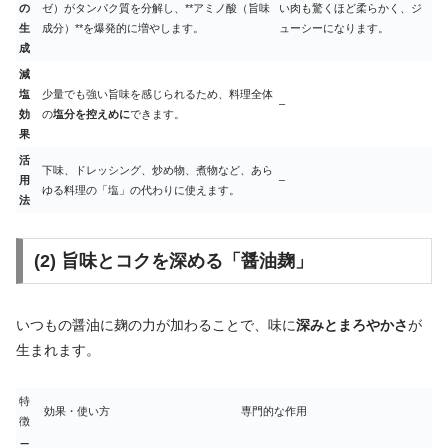
の
ゼ）がタンパク質を分解し、**アミノ酸（旨味
い肉も驚くほど柔らかく、ジ
生
成分）**を爆発的に増やします。
ューシーになります。
成
減
塩
少量でも強い旨味を感じられるため、料理全体
–
効
の
塩分を控えめに
できます。
果
活
下味、ドレッシング、炒め物、煮物など、あら
用
–
ゆる料理の「塩」の代わりに使えます。
法
(2) 旨味とコクを深める「醤油麹」
いつもの醤油に麹の力が加わることで、味に
深みとまろやかさ
が
生まれます。
特
効果・使い方
専門的な作用
徴
二