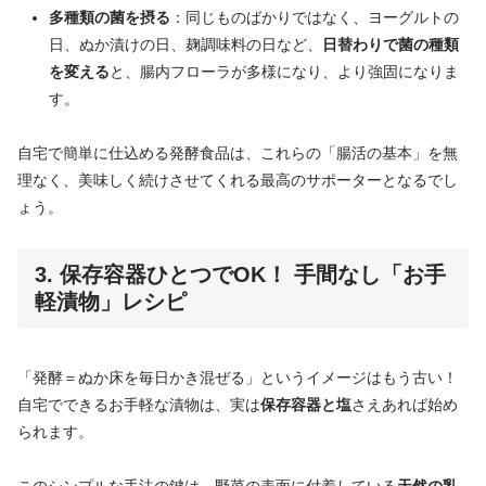
多種類の菌を摂る
：同じものばかりではなく、ヨーグルトの
日、ぬか漬けの日、麹調味料の日など、
日替わりで菌の種類
を変える
と、腸内フローラが多様になり、より強固になりま
す。
自宅で簡単に仕込める発酵食品は、これらの「腸活の基本」を無
理なく、美味しく続けさせてくれる最高のサポーターとなるでし
ょう。
3. 保存容器ひとつでOK！ 手間なし「お手
軽漬物」レシピ
「発酵＝ぬか床を毎日かき混ぜる」というイメージはもう古い！
自宅でできるお手軽な漬物は、実は
保存容器と塩
さえあれば始め
られます。
このシンプルな手法の鍵は、野菜の表面に付着している
天然の乳