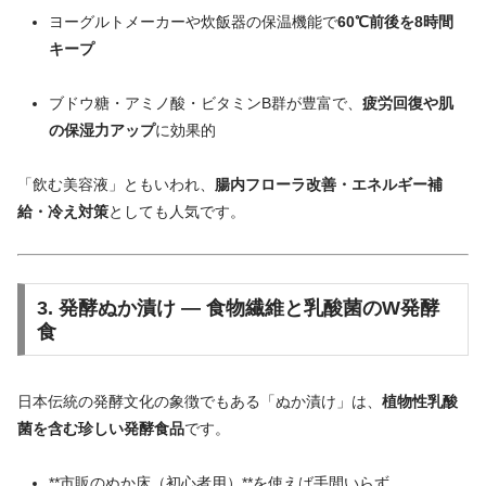
ヨーグルトメーカーや炊飯器の保温機能で
60℃前後を8時間
キープ
ブドウ糖・アミノ酸・ビタミンB群が豊富で、
疲労回復や肌
の保湿力アップ
に効果的
「飲む美容液」ともいわれ、
腸内フローラ改善・エネルギー補
給・冷え対策
としても人気です。
3. 発酵ぬか漬け ― 食物繊維と乳酸菌のW発酵
食
日本伝統の発酵文化の象徴でもある「ぬか漬け」は、
植物性乳酸
菌を含む珍しい発酵食品
です。
**市販のぬか床（初心者用）**を使えば手間いらず