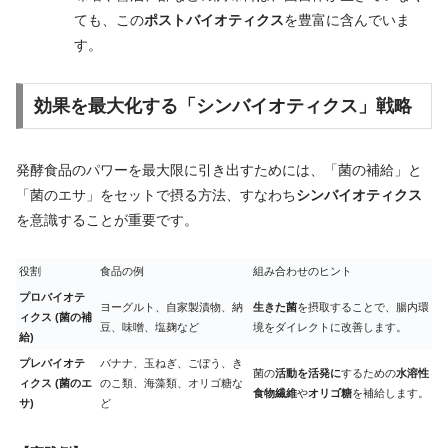
ても、この
ポストバイオティクス
を豊富に含んでいま
す。
効果を最大化する「シンバイオティクス」戦略
発酵食品のパワーを最大限に引き出すためには、「菌の補給」と
「菌のエサ」をセットで摂る方法、すなわち
シンバイオティクス
を意識することが重要です。
役割
食品の例
組み合わせのヒント
プロバイオテ
ヨーグルト、自家製漬物、納
生きた菌
を摂取することで、腸内環
ィクス (菌の補
豆、味噌、塩麹など
境をダイレクトに改善します。
給)
プレバイオテ
バナナ、玉ねぎ、ごぼう、き
菌の
活動を活発に
するための
水溶性
ィクス (菌のエ
のこ類、海藻類、オリゴ糖な
食物繊維
や
オリゴ糖
を補給します。
サ)
ど