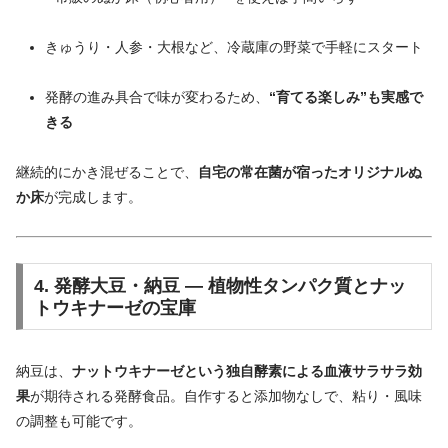
きゅうり・人参・大根など、冷蔵庫の野菜で手軽にスタート
発酵の進み具合で味が変わるため、
“育てる楽しみ”も実感で
きる
継続的にかき混ぜることで、
自宅の常在菌が宿ったオリジナルぬ
か床
が完成します。
4. 発酵大豆・納豆 ― 植物性タンパク質とナッ
トウキナーゼの宝庫
納豆は、
ナットウキナーゼという独自酵素による血液サラサラ効
果
が期待される発酵食品。自作すると添加物なしで、粘り・風味
の調整も可能です。