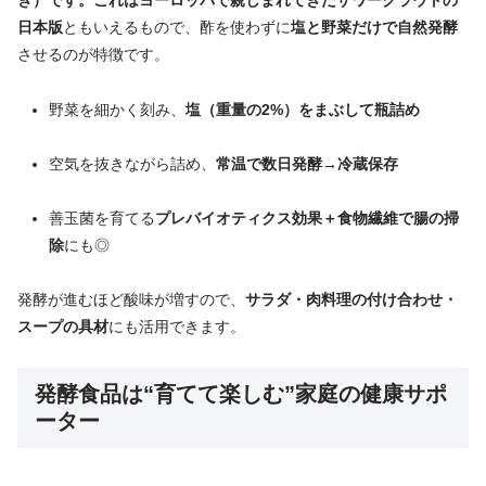
ぎ）です。これはヨーロッパで親しまれてきたザワークラウトの
日本版
ともいえるもので、酢を使わずに
塩と野菜だけで自然発酵
させるのが特徴です。
野菜を細かく刻み、
塩（重量の2%）をまぶして瓶詰め
空気を抜きながら詰め、
常温で数日発酵→冷蔵保存
善玉菌を育てる
プレバイオティクス効果＋食物繊維で腸の掃
除
にも◎
発酵が進むほど酸味が増すので、
サラダ・肉料理の付け合わせ・
スープの具材
にも活用できます。
発酵食品は“育てて楽しむ”家庭の健康サポ
ーター