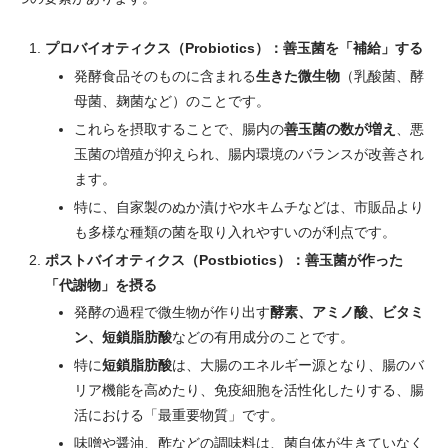
プロバイオティクス（Probiotics）：善玉菌を「補給」する
発酵食品そのものに含まれる
生きた微生物
（乳酸菌、酵
母菌、麹菌など）のことです。
これらを摂取することで、腸内の
善玉菌の数が増え
、悪
玉菌の増殖が抑えられ、腸内環境のバランスが改善され
ます。
特に、自家製のぬか漬けや水キムチなどは、市販品より
も多様な種類の菌を取り入れやすいのが利点です。
ポストバイオティクス（Postbiotics）：善玉菌が作った
「代謝物」を摂る
発酵の過程で微生物が作り出す
酵素、アミノ酸、ビタミ
ン、短鎖脂肪酸
などの有用成分のことです。
特に
短鎖脂肪酸
は、大腸のエネルギー源となり、腸のバ
リア機能を高めたり、免疫細胞を活性化したりする、腸
活における「最重要物質」です。
味噌や醤油、酢などの調味料は、菌自体が生きていなく