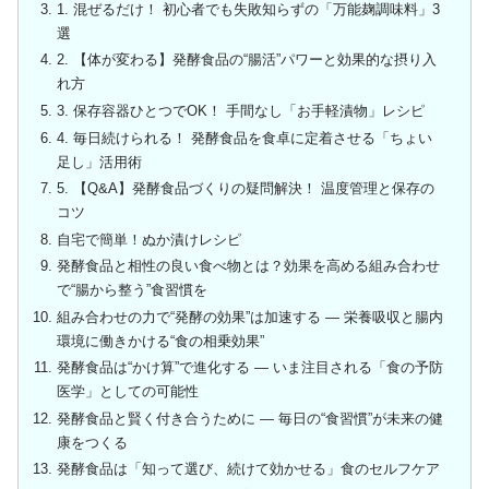
1. 混ぜるだけ！ 初心者でも失敗知らずの「万能麹調味料」3
選
2. 【体が変わる】発酵食品の“腸活”パワーと効果的な摂り入
れ方
3. 保存容器ひとつでOK！ 手間なし「お手軽漬物」レシピ
4. 毎日続けられる！ 発酵食品を食卓に定着させる「ちょい
足し」活用術
5. 【Q&A】発酵食品づくりの疑問解決！ 温度管理と保存の
コツ
自宅で簡単！ぬか漬けレシピ
発酵食品と相性の良い食べ物とは？効果を高める組み合わせ
で“腸から整う”食習慣を
組み合わせの力で“発酵の効果”は加速する ― 栄養吸収と腸内
環境に働きかける“食の相乗効果”
発酵食品は“かけ算”で進化する ― いま注目される「食の予防
医学」としての可能性
発酵食品と賢く付き合うために ― 毎日の“食習慣”が未来の健
康をつくる
発酵食品は「知って選び、続けて効かせる」食のセルフケア