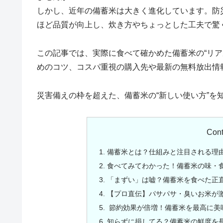
しかし、近年の備蓄米は大きく進化しています。防
ほど品質が向上し、炊き方やちょっとした工夫で驚
この記事では、実際に食べて確かめた備蓄米の“リア
めのコツ、コスパ重視の購入先や最新の無料放出情
災害備えの枠を超えた、備蓄米の“新しい使い方”を
Cont
備蓄米とは？仕組みと注目される理
食べてみてわかった！備蓄米の味・
「まずい」は嘘？備蓄米を食べた正
【プロ直伝】パサパサ・臭いお米が
節約効果が倍増！備蓄米を最高に美
知らずに損してる？備蓄米の鮮度を