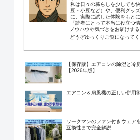
私は日々の暮らしを少しでも
豆・小豆など）や、便利グッ
に、実際に試した体験をもと
「読者にとって本当に役立つ
ノウハウや気づきをお届けする
どうぞゆっくりご覧になってく
【保存版】エアコンの除湿と冷
【2026年版】
エアコン＆扇風機の正しい併用術
ワークマンのファン付きウェアを
互換性まで完全解説