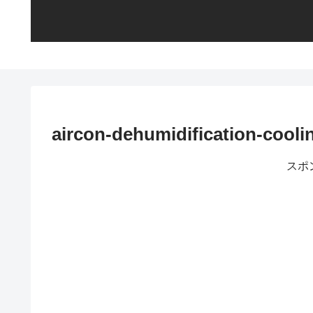
aircon-dehumidification-cooli
スポ