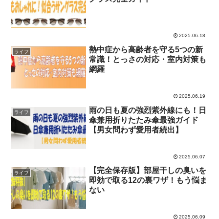
2025.06.18
熱中症から高齢者を守る5つの新
ライフ
常識！とっさの対応・室内対策も
網羅
2025.06.19
雨の日も夏の強烈紫外線にも！日
ライフ
傘兼用折りたたみ傘最強ガイド
【男女問わず愛用者続出】
2025.06.07
【完全保存版】部屋干しの臭いを
ライフ
即効で取る12の裏ワザ！もう悩ま
ない
2025.06.09