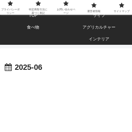
エンジョイ ブログライフ
プライバシーポ
特定商取引法に
お問い合わせペ
運営者情報
サイトマップ
リシー
基づく表記
ージ
TOP
ライフ
食べ物
アグリカルチャー
インテリア
2025-06