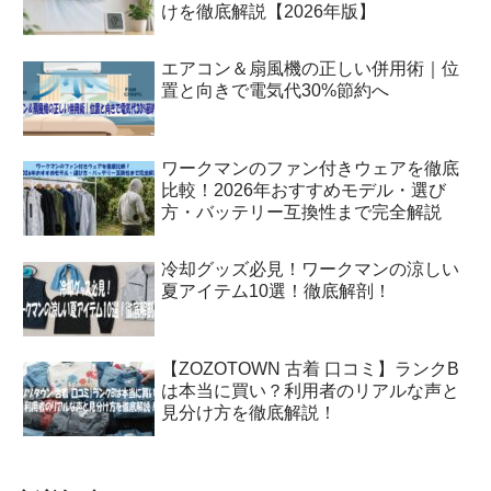
けを徹底解説【2026年版】
エアコン＆扇風機の正しい併用術｜位
置と向きで電気代30%節約へ
ワークマンのファン付きウェアを徹底
比較！2026年おすすめモデル・選び
方・バッテリー互換性まで完全解説
冷却グッズ必見！ワークマンの涼しい
夏アイテム10選！徹底解剖！
【ZOZOTOWN 古着 口コミ】ランクB
は本当に買い？利用者のリアルな声と
見分け方を徹底解説！