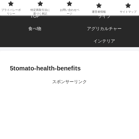
エンジョイ ブログライフ
プライバシーポ
特定商取引法に
お問い合わせペ
運営者情報
サイトマップ
リシー
基づく表記
ージ
TOP
ライフ
食べ物
アグリカルチャー
インテリア
5tomato-health-benefits
スポンサーリンク