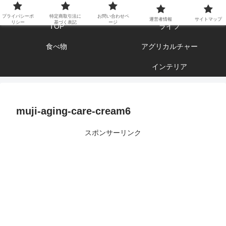
エンジョイ ブログライフ
プライバシーポ
特定商取引法に
お問い合わせペ
運営者情報
サイトマップ
リシー
基づく表記
ージ
TOP
ライフ
食べ物
アグリカルチャー
インテリア
muji-aging-care-cream6
スポンサーリンク