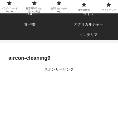
エンジョイ ブログライフ
プライバシーポ
特定商取引法に
お問い合わせペ
運営者情報
サイトマップ
リシー
基づく表記
ージ
TOP
ライフ
食べ物
アグリカルチャー
インテリア
aircon-cleaning9
スポンサーリンク