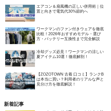
エアコン＆扇風機の正しい併用術｜位
置と向きで電気代30%節約へ
ワークマンのファン付きウェアを徹底
比較！2026年おすすめモデル・選び
方・バッテリー互換性まで完全解説
冷却グッズ必見！ワークマンの涼しい
夏アイテム10選！徹底解剖！
【ZOZOTOWN 古着 口コミ】ランクB
は本当に買い？利用者のリアルな声と
見分け方を徹底解説！
新着記事