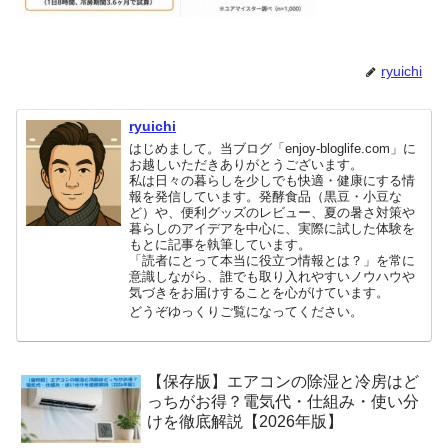
ryuichi
ryuichi
はじめまして。当ブログ「enjoy-bloglife.com」に
お越しいただきありがとうございます。
私は日々の暮らしを少しでも快適・健康にする情
報を発信しています。発酵食品（黒豆・小豆な
ど）や、便利グッズのレビュー、夏の暑さ対策や
暮らしのアイデアを中心に、実際に試した体験を
もとに記事を執筆しています。
「読者にとって本当に役立つ情報とは？」を常に
意識しながら、誰でも取り入れやすいノウハウや
気づきをお届けすることを心がけています。
どうぞゆっくりご覧になってください。
【保存版】エアコンの除湿と冷房はど
っちがお得？電気代・仕組み・使い分
けを徹底解説【2026年版】