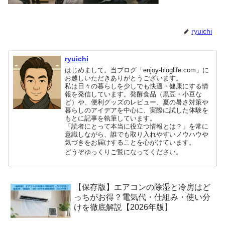
ryuichi
ryuichi
はじめまして。当ブログ「enjoy-bloglife.com」に
お越しいただきありがとうございます。
私は日々の暮らしを少しでも快適・健康にする情
報を発信しています。発酵食品（黒豆・小豆な
ど）や、便利グッズのレビュー、夏の暑さ対策や
暮らしのアイデアを中心に、実際に試した体験を
もとに記事を執筆しています。
「読者にとって本当に役立つ情報とは？」を常に
意識しながら、誰でも取り入れやすいノウハウや
気づきをお届けすることを心がけています。
どうぞゆっくりご覧になってください。
【保存版】エアコンの除湿と冷房はど
っちがお得？電気代・仕組み・使い分
けを徹底解説【2026年版】