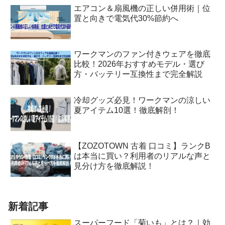
エアコン＆扇風機の正しい併用術｜位
置と向きで電気代30%節約へ
ワークマンのファン付きウェアを徹底
比較！2026年おすすめモデル・選び
方・バッテリー互換性まで完全解説
冷却グッズ必見！ワークマンの涼しい
夏アイテム10選！徹底解剖！
【ZOZOTOWN 古着 口コミ】ランクB
は本当に買い？利用者のリアルな声と
見分け方を徹底解説！
新着記事
スーパーフード「菊いも」とは？｜効