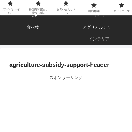
エンジョイ ブログライフ
プライバシーポ
特定商取引法に
お問い合わせペ
運営者情報
サイトマップ
リシー
基づく表記
ージ
TOP
ライフ
食べ物
アグリカルチャー
インテリア
agriculture-subsidy-support-header
スポンサーリンク