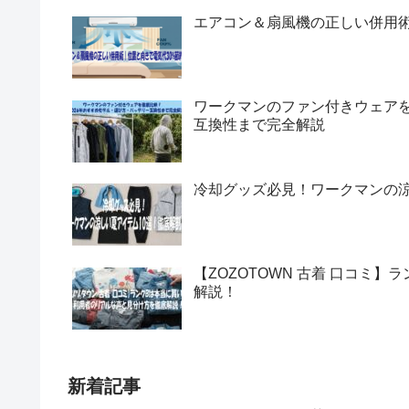
エアコン＆扇風機の正しい併用術
ワークマンのファン付きウェアを
互換性まで完全解説
冷却グッズ必見！ワークマンの涼
【ZOZOTOWN 古着 口コミ
解説！
新着記事