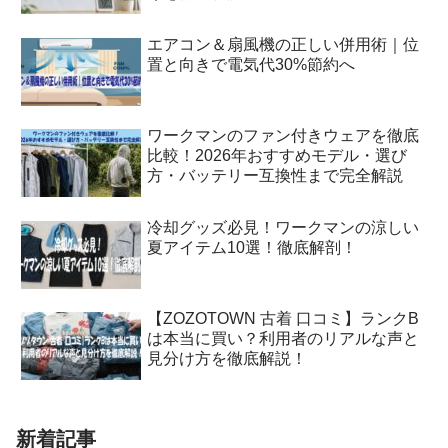
エアコン＆扇風機の正しい併用術｜位
置と向きで電気代30%節約へ
ワークマンのファン付きウェアを徹底
比較！2026年おすすめモデル・選び
方・バッテリー互換性まで完全解説
冷却グッズ必見！ワークマンの涼しい
夏アイテム10選！徹底解剖！
【ZOZOTOWN 古着 口コミ】ランクB
は本当に買い？利用者のリアルな声と
見分け方を徹底解説！
新着記事