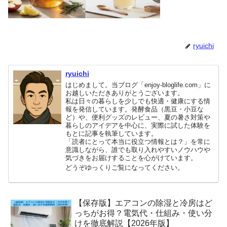
ryuichi
ryuichi
はじめまして。当ブログ「enjoy-bloglife.com」に
お越しいただきありがとうございます。
私は日々の暮らしを少しでも快適・健康にする情
報を発信しています。発酵食品（黒豆・小豆な
ど）や、便利グッズのレビュー、夏の暑さ対策や
暮らしのアイデアを中心に、実際に試した体験を
もとに記事を執筆しています。
「読者にとって本当に役立つ情報とは？」を常に
意識しながら、誰でも取り入れやすいノウハウや
気づきをお届けすることを心がけています。
どうぞゆっくりご覧になってください。
【保存版】エアコンの除湿と冷房はど
っちがお得？電気代・仕組み・使い分
けを徹底解説【2026年版】