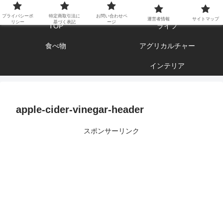
エンジョイ ブログライフ
プライバシーポ
特定商取引法に
お問い合わせペ
運営者情報
サイトマップ
リシー
基づく表記
ージ
TOP
ライフ
食べ物
アグリカルチャー
インテリア
apple-cider-vinegar-header
スポンサーリンク