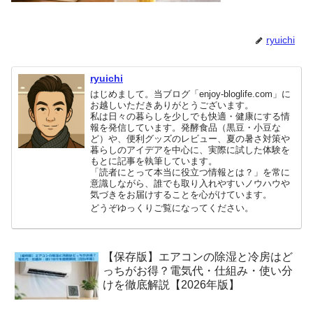
ryuichi
ryuichi
はじめまして。当ブログ「enjoy-bloglife.com」に
お越しいただきありがとうございます。
私は日々の暮らしを少しでも快適・健康にする情
報を発信しています。発酵食品（黒豆・小豆な
ど）や、便利グッズのレビュー、夏の暑さ対策や
暮らしのアイデアを中心に、実際に試した体験を
もとに記事を執筆しています。
「読者にとって本当に役立つ情報とは？」を常に
意識しながら、誰でも取り入れやすいノウハウや
気づきをお届けすることを心がけています。
どうぞゆっくりご覧になってください。
【保存版】エアコンの除湿と冷房はど
っちがお得？電気代・仕組み・使い分
けを徹底解説【2026年版】