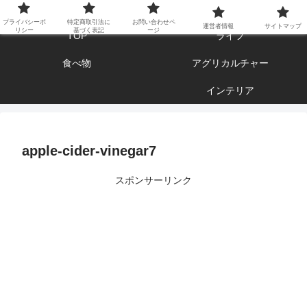
エンジョイ ブログライフ
プライバシーポ
特定商取引法に
お問い合わせペ
運営者情報
サイトマップ
リシー
基づく表記
ージ
TOP
ライフ
食べ物
アグリカルチャー
インテリア
apple-cider-vinegar7
スポンサーリンク