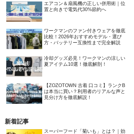
エアコン＆扇風機の正しい併用術｜位
置と向きで電気代30%節約へ
ワークマンのファン付きウェアを徹底
比較！2026年おすすめモデル・選び
方・バッテリー互換性まで完全解説
冷却グッズ必見！ワークマンの涼しい
夏アイテム10選！徹底解剖！
【ZOZOTOWN 古着 口コミ】ランクB
は本当に買い？利用者のリアルな声と
見分け方を徹底解説！
新着記事
スーパーフード「菊いも」とは？｜効