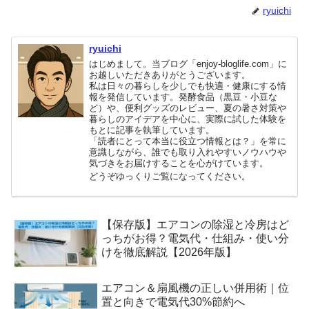
ryuichi
ryuichi
はじめまして。当ブログ「enjoy-bloglife.com」に
お越しいただきありがとうございます。
私は日々の暮らしを少しでも快適・健康にする情
報を発信しています。発酵食品（黒豆・小豆な
ど）や、便利グッズのレビュー、夏の暑さ対策や
暮らしのアイデアを中心に、実際に試した体験を
もとに記事を執筆しています。
「読者にとって本当に役立つ情報とは？」を常に
意識しながら、誰でも取り入れやすいノウハウや
気づきをお届けすることを心がけています。
どうぞゆっくりご覧になってください。
【保存版】エアコンの除湿と冷房はど
っちがお得？電気代・仕組み・使い分
けを徹底解説【2026年版】
エアコン＆扇風機の正しい併用術｜位
置と向きで電気代30%節約へ