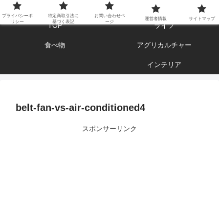
エンジョイ ブログライフ
プライバシーポ
特定商取引法に
お問い合わせペ
運営者情報
サイトマップ
リシー
基づく表記
ージ
TOP
ライフ
食べ物
アグリカルチャー
インテリア
belt-fan-vs-air-conditioned4
スポンサーリンク