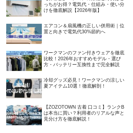
っちがお得？電気代・仕組み・使い分
けを徹底解説【2026年版】
エアコン＆扇風機の正しい併用術｜位
置と向きで電気代30%節約へ
ワークマンのファン付きウェアを徹底
比較！2026年おすすめモデル・選び
方・バッテリー互換性まで完全解説
冷却グッズ必見！ワークマンの涼しい
夏アイテム10選！徹底解剖！
【ZOZOTOWN 古着 口コミ】ランクB
は本当に買い？利用者のリアルな声と
見分け方を徹底解説！