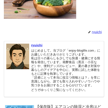
ryuichi
ryuichi
はじめまして。当ブログ「enjoy-bloglife.com」に
お越しいただきありがとうございます。
私は日々の暮らしを少しでも快適・健康にする情
報を発信しています。発酵食品（黒豆・小豆な
ど）や、便利グッズのレビュー、夏の暑さ対策や
暮らしのアイデアを中心に、実際に試した体験を
もとに記事を執筆しています。
「読者にとって本当に役立つ情報とは？」を常に
意識しながら、誰でも取り入れやすいノウハウや
気づきをお届けすることを心がけています。
どうぞゆっくりご覧になってください。
【保存版】エアコンの除湿と冷房はど