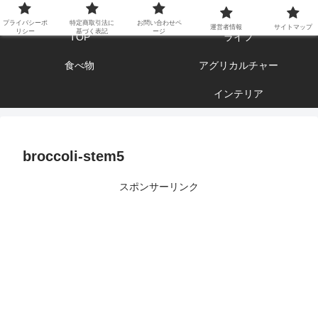
エンジョイ ブログライフ
プライバシーポ
特定商取引法に
お問い合わせペ
運営者情報
サイトマップ
リシー
基づく表記
ージ
TOP
ライフ
食べ物
アグリカルチャー
インテリア
broccoli-stem5
スポンサーリンク