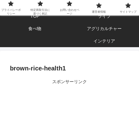
エンジョイ ブログライフ
プライバシーポ
特定商取引法に
お問い合わせペ
運営者情報
サイトマップ
リシー
基づく表記
ージ
TOP
ライフ
食べ物
アグリカルチャー
インテリア
brown-rice-health1
スポンサーリンク