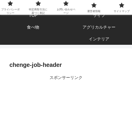
エンジョイ ブログライフ
プライバシーポ
特定商取引法に
お問い合わせペ
運営者情報
サイトマップ
リシー
基づく表記
ージ
TOP
ライフ
食べ物
アグリカルチャー
インテリア
chenge-job-header
スポンサーリンク