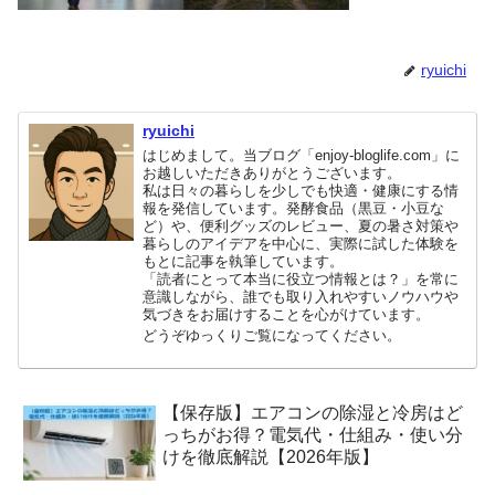
ryuichi
ryuichi
はじめまして。当ブログ「enjoy-bloglife.com」に
お越しいただきありがとうございます。
私は日々の暮らしを少しでも快適・健康にする情
報を発信しています。発酵食品（黒豆・小豆な
ど）や、便利グッズのレビュー、夏の暑さ対策や
暮らしのアイデアを中心に、実際に試した体験を
もとに記事を執筆しています。
「読者にとって本当に役立つ情報とは？」を常に
意識しながら、誰でも取り入れやすいノウハウや
気づきをお届けすることを心がけています。
どうぞゆっくりご覧になってください。
【保存版】エアコンの除湿と冷房はど
っちがお得？電気代・仕組み・使い分
けを徹底解説【2026年版】