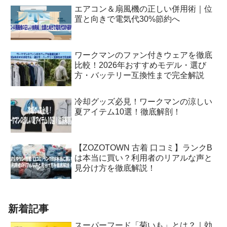
エアコン＆扇風機の正しい併用術｜位
置と向きで電気代30%節約へ
ワークマンのファン付きウェアを徹底
比較！2026年おすすめモデル・選び
方・バッテリー互換性まで完全解説
冷却グッズ必見！ワークマンの涼しい
夏アイテム10選！徹底解剖！
【ZOZOTOWN 古着 口コミ】ランクB
は本当に買い？利用者のリアルな声と
見分け方を徹底解説！
新着記事
スーパーフード「菊いも」とは？｜効