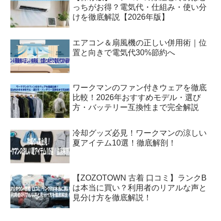
っちがお得？電気代・仕組み・使い分
けを徹底解説【2026年版】
エアコン＆扇風機の正しい併用術｜位
置と向きで電気代30%節約へ
ワークマンのファン付きウェアを徹底
比較！2026年おすすめモデル・選び
方・バッテリー互換性まで完全解説
冷却グッズ必見！ワークマンの涼しい
夏アイテム10選！徹底解剖！
【ZOZOTOWN 古着 口コミ】ランクB
は本当に買い？利用者のリアルな声と
見分け方を徹底解説！