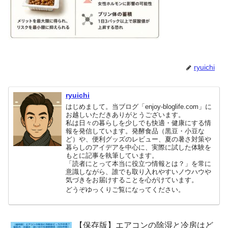
ryuichi
ryuichi
はじめまして。当ブログ「enjoy-bloglife.com」に
お越しいただきありがとうございます。
私は日々の暮らしを少しでも快適・健康にする情
報を発信しています。発酵食品（黒豆・小豆な
ど）や、便利グッズのレビュー、夏の暑さ対策や
暮らしのアイデアを中心に、実際に試した体験を
もとに記事を執筆しています。
「読者にとって本当に役立つ情報とは？」を常に
意識しながら、誰でも取り入れやすいノウハウや
気づきをお届けすることを心がけています。
どうぞゆっくりご覧になってください。
【保存版】エアコンの除湿と冷房はど