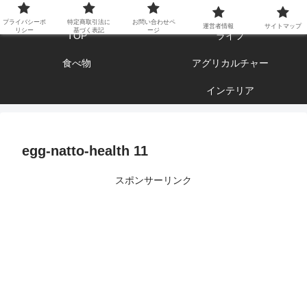
エンジョイ ブログライフ
プライバシーポ
特定商取引法に
お問い合わせペ
運営者情報
サイトマップ
リシー
基づく表記
ージ
TOP
ライフ
食べ物
アグリカルチャー
インテリア
egg-natto-health 11
スポンサーリンク