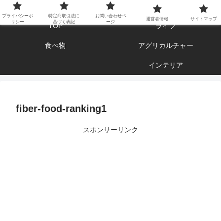
エンジョイ ブログライフ
プライバシーポ
特定商取引法に
お問い合わせペ
運営者情報
サイトマップ
リシー
基づく表記
ージ
TOP
ライフ
食べ物
アグリカルチャー
インテリア
fiber-food-ranking1
スポンサーリンク