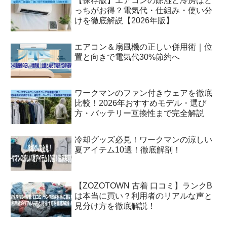
【保存版】エアコンの除湿と冷房はど
っちがお得？電気代・仕組み・使い分
けを徹底解説【2026年版】
エアコン＆扇風機の正しい併用術｜位
置と向きで電気代30%節約へ
ワークマンのファン付きウェアを徹底
比較！2026年おすすめモデル・選び
方・バッテリー互換性まで完全解説
冷却グッズ必見！ワークマンの涼しい
夏アイテム10選！徹底解剖！
【ZOZOTOWN 古着 口コミ】ランクB
は本当に買い？利用者のリアルな声と
見分け方を徹底解説！