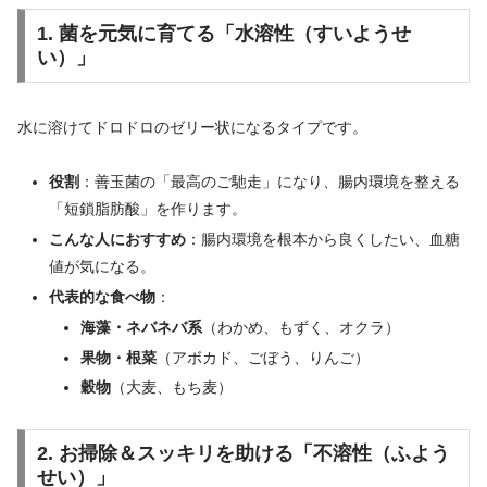
1. 菌を元気に育てる「水溶性（すいようせ
い）」
水に溶けてドロドロのゼリー状になるタイプです。
役割
：善玉菌の「最高のご馳走」になり、腸内環境を整える
「短鎖脂肪酸」を作ります。
こんな人におすすめ
：腸内環境を根本から良くしたい、血糖
値が気になる。
代表的な食べ物
：
海藻・ネバネバ系
（わかめ、もずく、オクラ）
果物・根菜
（アボカド、ごぼう、りんご）
穀物
（大麦、もち麦）
2. お掃除＆スッキリを助ける「不溶性（ふよう
せい）」