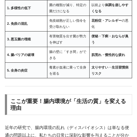
菌の種類が減り、特定の
以前より
体調を崩しやす
1. 多様性の低下
菌だけになる
くなる
免疫細胞が正しい指令を
花粉症・アレルギー
の悪
2. 免疫の混乱
受け取れない
化
有害物質を出す菌が勢力
便秘・下痢・おならが臭
3. 悪玉菌の増殖
を伸ばす
う
腸の壁に「すき間」がで
4. 腸バリアの破壊
肌荒れ・慢性的な疲れ
きる
毒素が血液に乗って全身
太りやすい・生活習慣病
5. 全身の炎症
を巡る
リスク
ここが重要！腸内環境が「生活の質」を変える
理由
近年の研究で、腸内環境の乱れ（ディスバイオシス）は単なる便
通の問題以上に、私たちの日常に深刻な影響を与えることが分か