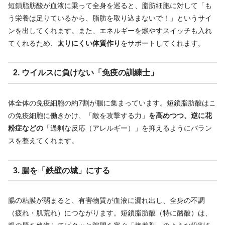
短鎖脂肪酸が血液に乗って全身を巡ると、脂肪細胞に対して「も
う栄養は足りているから、脂肪を取り込まないで！」というサイ
ンを出してくれます。また、エネルギーを燃やすスイッチも入れ
てくれるため、
太りにくい体質作り
をサポートしてくれます。
2. ウイルスに負けない「免疫の訓練士」
体全体の免疫細胞の約7割が腸に集まっています。短鎖脂肪酸はこ
の免疫細胞に働きかけ、「敵を攻撃する力」
を高めつつ、逆に花
粉症などの
「過剰な反応（アレルギー）」を抑えるようにバラン
スを整えてくれます。
3. 腸を「鉄壁の城」にする
腸の粘膜が弱まると、有害物質が血液に漏れ出し、全身の不調
（疲れ・肌荒れ）につながります。短鎖脂肪酸（特に酪酸）は、