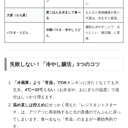
プ
に。
麦ごはんを冷まして食べ
もともと食物繊維が多い
大麦（もち麦）
る
大麦は、冷ますと最強。
麺類も冷やすことで、太
冷製パスタ・冷やしうど
パスタ・うどん
りにくい「腸活麺」に変
ん
身。
失敗しない！「冷やし腸活」3つのコツ
「冷蔵庫」より「常温」でOK
キンキンに冷たくなくても大
丈夫。
4℃〜20℃くらい
（お弁当や、おにぎりの温度）で成
分はしっかり増えます。
温め直しは控えめに
せっかく増えた「レジスタントスター
チ」は、アツアツに再加熱すると元の普通のでんぷんに戻っ
てしまいます。食べるなら「常温」のままが一番効率的で
す。