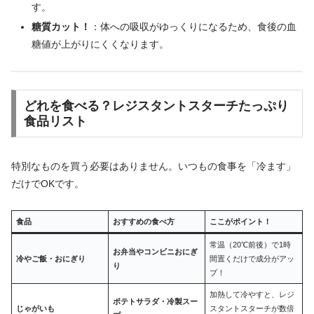
す。
糖質カット！
：体への吸収がゆっくりになるため、食後の血
糖値が上がりにくくなります。
どれを食べる？レジスタントスターチたっぷり
食品リスト
特別なものを買う必要はありません。いつもの食事を「冷ます」
だけでOKです。
食品
おすすめの食べ方
ここがポイント！
常温（20℃前後）で1時
お弁当やコンビニおにぎ
冷やご飯・おにぎり
間置くだけで成分がアッ
り
プ！
加熱して冷やすと、レジ
ポテトサラダ・冷製スー
じゃがいも
スタントスターチが数倍