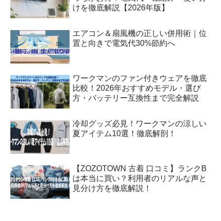
けを徹底解説【2026年版】
エアコン＆扇風機の正しい併用術｜位
置と向きで電気代30%節約へ
ワークマンのファン付きウェアを徹底
比較！2026年おすすめモデル・選び
方・バッテリー互換性まで完全解説
冷却グッズ必見！ワークマンの涼しい
夏アイテム10選！徹底解剖！
【ZOZOTOWN 古着 口コミ】ランクB
は本当に買い？利用者のリアルな声と
見分け方を徹底解説！