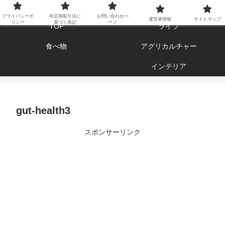
エンジョイ ブログライフ
プライバシーポ
特定商取引法に
お問い合わせペ
運営者情報
サイトマップ
リシー
基づく表記
ージ
TOP
ライフ
食べ物
アグリカルチャー
インテリア
gut-health3
スポンサーリンク