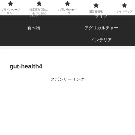
エンジョイ ブログライフ
プライバシーポ
特定商取引法に
お問い合わせペ
運営者情報
サイトマップ
リシー
基づく表記
ージ
TOP
ライフ
食べ物
アグリカルチャー
インテリア
gut-health4
スポンサーリンク