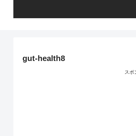
gut-health8
スポ