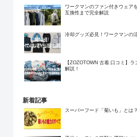
ワークマンのファン付きウェアを
互換性まで完全解説
冷却グッズ必見！ワークマンの涼
【ZOZOTOWN 古着 口コミ
解説！
新着記事
スーパーフード「菊いも」とは