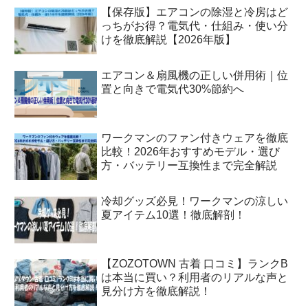
【保存版】エアコンの除湿と冷房はど
っちがお得？電気代・仕組み・使い分
けを徹底解説【2026年版】
エアコン＆扇風機の正しい併用術｜位
置と向きで電気代30%節約へ
ワークマンのファン付きウェアを徹底
比較！2026年おすすめモデル・選び
方・バッテリー互換性まで完全解説
冷却グッズ必見！ワークマンの涼しい
夏アイテム10選！徹底解剖！
【ZOZOTOWN 古着 口コミ】ランクB
は本当に買い？利用者のリアルな声と
見分け方を徹底解説！