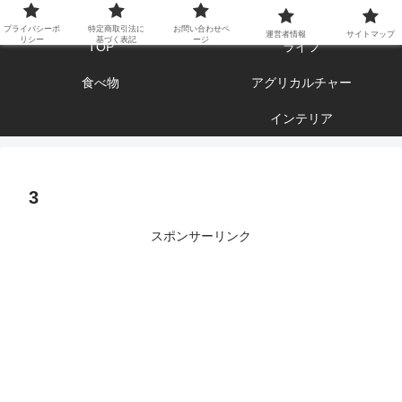
エンジョイ ブログライフ
プライバシーポ
特定商取引法に
お問い合わせペ
運営者情報
サイトマップ
リシー
基づく表記
ージ
TOP
ライフ
食べ物
アグリカルチャー
インテリア
3
スポンサーリンク