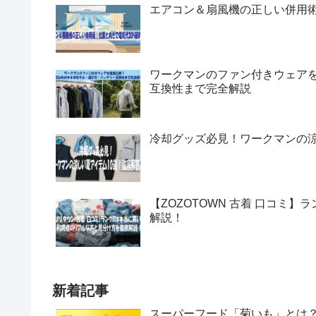
エアコン＆扇風機の正しい併用術
ワークマンのファン付きウェアを
互換性まで完全解説
冷却グッズ必見！ワークマンの涼
【ZOZOTOWN 古着 口コミ
解説！
新着記事
スーパーフード「菊いも」とは