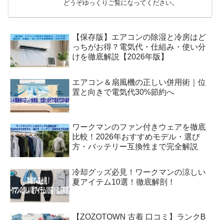
どうぞゆっくりご覧になってください。
【保存版】エアコンの除湿と冷房はど
っちがお得？電気代・仕組み・使い分
けを徹底解説【2026年版】
エアコン＆扇風機の正しい併用術｜位
置と向きで電気代30%節約へ
ワークマンのファン付きウェアを徹底
比較！2026年おすすめモデル・選び
方・バッテリー互換性まで完全解説
冷却グッズ必見！ワークマンの涼しい
夏アイテム10選！徹底解剖！
【ZOZOTOWN 古着 口コミ】ランクB