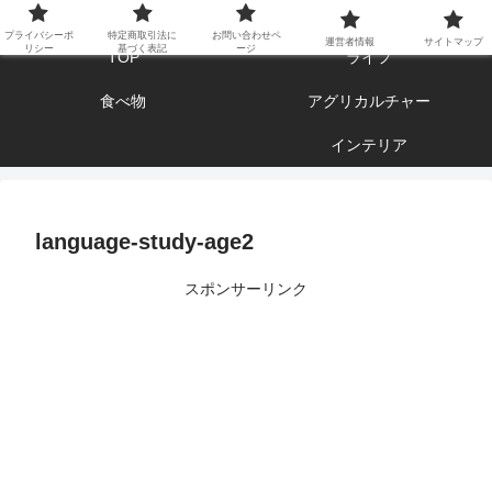
エンジョイ ブログライフ
プライバシーポ
特定商取引法に
お問い合わせペ
運営者情報
サイトマップ
リシー
基づく表記
ージ
TOP
ライフ
食べ物
アグリカルチャー
インテリア
language-study-age2
スポンサーリンク