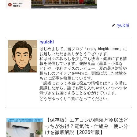
ryuichi
ryuichi
はじめまして。当ブログ「enjoy-bloglife.com」に
お越しいただきありがとうございます。
私は日々の暮らしを少しでも快適・健康にする情
報を発信しています。発酵食品（黒豆・小豆な
ど）や、便利グッズのレビュー、夏の暑さ対策や
暮らしのアイデアを中心に、実際に試した体験を
もとに記事を執筆しています。
「読者にとって本当に役立つ情報とは？」を常に
意識しながら、誰でも取り入れやすいノウハウや
気づきをお届けすることを心がけています。
どうぞゆっくりご覧になってください。
【保存版】エアコンの除湿と冷房はど
っちがお得？電気代・仕組み・使い分
けを徹底解説【2026年版】