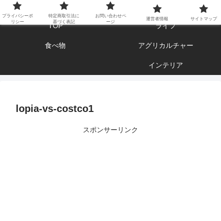
エンジョイ ブログライフ
プライバシーポ
特定商取引法に
お問い合わせペ
運営者情報
サイトマップ
リシー
基づく表記
ージ
TOP
ライフ
食べ物
アグリカルチャー
インテリア
lopia-vs-costco1
スポンサーリンク