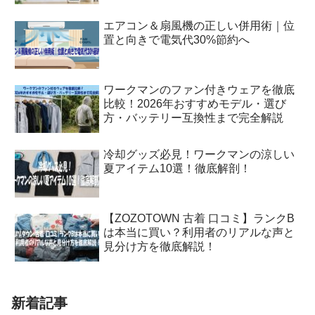
エアコン＆扇風機の正しい併用術｜位
置と向きで電気代30%節約へ
ワークマンのファン付きウェアを徹底
比較！2026年おすすめモデル・選び
方・バッテリー互換性まで完全解説
冷却グッズ必見！ワークマンの涼しい
夏アイテム10選！徹底解剖！
【ZOZOTOWN 古着 口コミ】ランクB
は本当に買い？利用者のリアルな声と
見分け方を徹底解説！
新着記事