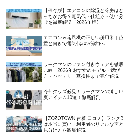
【保存版】エアコンの除湿と冷房はど
っちがお得？電気代・仕組み・使い分
けを徹底解説【2026年版】
エアコン＆扇風機の正しい併用術｜位
置と向きで電気代30%節約へ
ワークマンのファン付きウェアを徹底
比較！2026年おすすめモデル・選び
方・バッテリー互換性まで完全解説
冷却グッズ必見！ワークマンの涼しい
夏アイテム10選！徹底解剖！
【ZOZOTOWN 古着 口コミ】ランクB
は本当に買い？利用者のリアルな声と
見分け方を徹底解説！