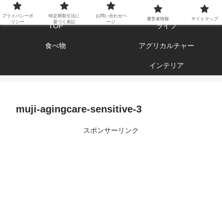
エンジョイ ブログライフ
プライバシーポ
特定商取引法に
お問い合わせペ
運営者情報
サイトマップ
リシー
基づく表記
ージ
TOP
ライフ
食べ物
アグリカルチャー
インテリア
muji-agingcare-sensitive-3
スポンサーリンク