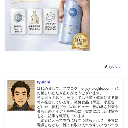
ryuichi
ryuichi
はじめまして。当ブログ「enjoy-bloglife.com」に
お越しいただきありがとうございます。
私は日々の暮らしを少しでも快適・健康にする情
報を発信しています。発酵食品（黒豆・小豆な
ど）や、便利グッズのレビュー、夏の暑さ対策や
暮らしのアイデアを中心に、実際に試した体験を
もとに記事を執筆しています。
「読者にとって本当に役立つ情報とは？」を常に
意識しながら、誰でも取り入れやすいノウハウや