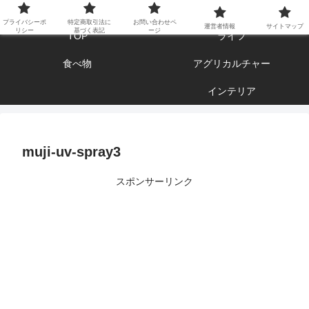
エンジョイ ブログライフ
プライバシーポ
特定商取引法に
お問い合わせペ
運営者情報
サイトマップ
リシー
基づく表記
ージ
TOP
ライフ
食べ物
アグリカルチャー
インテリア
muji-uv-spray3
スポンサーリンク