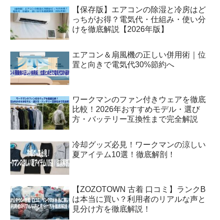
【保存版】エアコンの除湿と冷房はど
っちがお得？電気代・仕組み・使い分
けを徹底解説【2026年版】
エアコン＆扇風機の正しい併用術｜位
置と向きで電気代30%節約へ
ワークマンのファン付きウェアを徹底
比較！2026年おすすめモデル・選び
方・バッテリー互換性まで完全解説
冷却グッズ必見！ワークマンの涼しい
夏アイテム10選！徹底解剖！
【ZOZOTOWN 古着 口コミ】ランクB
は本当に買い？利用者のリアルな声と
見分け方を徹底解説！