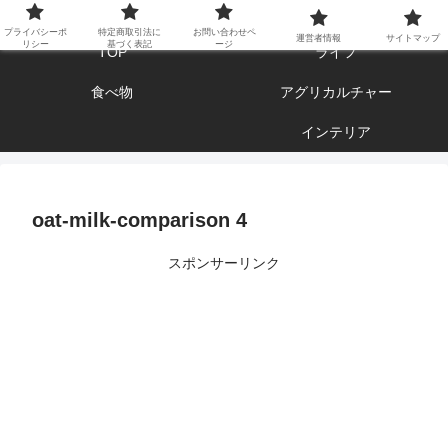
エンジョイ ブログライフ
プライバシーポ
特定商取引法に
お問い合わせペ
運営者情報
サイトマップ
リシー
基づく表記
ージ
TOP
ライフ
食べ物
アグリカルチャー
インテリア
oat-milk-comparison 4
スポンサーリンク