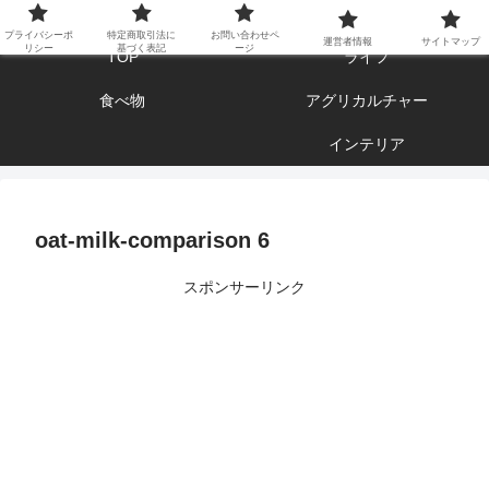
エンジョイ ブログライフ
プライバシーポ
特定商取引法に
お問い合わせペ
運営者情報
サイトマップ
リシー
基づく表記
ージ
TOP
ライフ
食べ物
アグリカルチャー
インテリア
oat-milk-comparison 6
スポンサーリンク