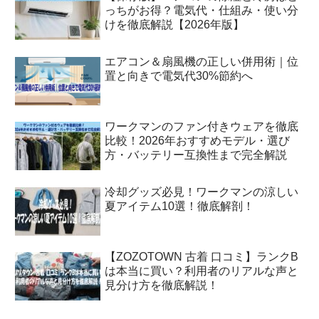
っちがお得？電気代・仕組み・使い分
けを徹底解説【2026年版】
エアコン＆扇風機の正しい併用術｜位
置と向きで電気代30%節約へ
ワークマンのファン付きウェアを徹底
比較！2026年おすすめモデル・選び
方・バッテリー互換性まで完全解説
冷却グッズ必見！ワークマンの涼しい
夏アイテム10選！徹底解剖！
【ZOZOTOWN 古着 口コミ】ランクB
は本当に買い？利用者のリアルな声と
見分け方を徹底解説！