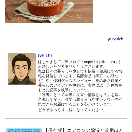
ryuichi
ryuichi
はじめまして。当ブログ「enjoy-bloglife.com」に
お越しいただきありがとうございます。
私は日々の暮らしを少しでも快適・健康にする情
報を発信しています。発酵食品（黒豆・小豆な
ど）や、便利グッズのレビュー、夏の暑さ対策や
暮らしのアイデアを中心に、実際に試した体験を
もとに記事を執筆しています。
「読者にとって本当に役立つ情報とは？」を常に
意識しながら、誰でも取り入れやすいノウハウや
気づきをお届けすることを心がけています。
どうぞゆっくりご覧になってください。
【保存版】エアコンの除湿と冷房はど