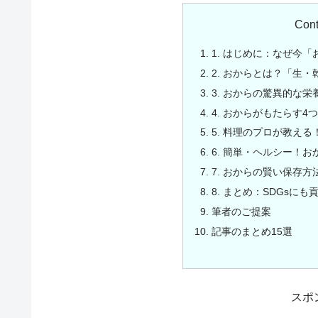
Cont
1. はじめに：なぜ今
2. おからとは？「生
3. おからの驚異的な
4. おからがもたらす
5. 料理のプロが教え
6. 簡単・ヘルシー！
7. おからの賢い保存方
8. まとめ：SDGsに
筆者のご提案
記事のまとめ15選
スポ