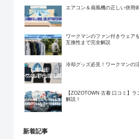
エアコン＆扇風機の正しい併用術
ワークマンのファン付きウェアを
互換性まで完全解説
冷却グッズ必見！ワークマンの涼
【ZOZOTOWN 古着 口コミ
解説！
新着記事