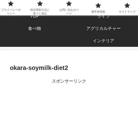
エンジョイ ブログライフ
プライバシーポ
特定商取引法に
お問い合わせペ
運営者情報
サイトマップ
リシー
基づく表記
ージ
TOP
ライフ
食べ物
アグリカルチャー
インテリア
okara-soymilk-diet2
スポンサーリンク