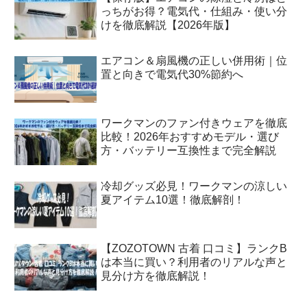
っちがお得？電気代・仕組み・使い分
けを徹底解説【2026年版】
エアコン＆扇風機の正しい併用術｜位
置と向きで電気代30%節約へ
ワークマンのファン付きウェアを徹底
比較！2026年おすすめモデル・選び
方・バッテリー互換性まで完全解説
冷却グッズ必見！ワークマンの涼しい
夏アイテム10選！徹底解剖！
【ZOZOTOWN 古着 口コミ】ランクB
は本当に買い？利用者のリアルな声と
見分け方を徹底解説！