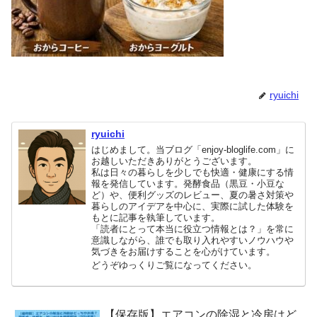
ryuichi
ryuichi
はじめまして。当ブログ「enjoy-bloglife.com」に
お越しいただきありがとうございます。
私は日々の暮らしを少しでも快適・健康にする情
報を発信しています。発酵食品（黒豆・小豆な
ど）や、便利グッズのレビュー、夏の暑さ対策や
暮らしのアイデアを中心に、実際に試した体験を
もとに記事を執筆しています。
「読者にとって本当に役立つ情報とは？」を常に
意識しながら、誰でも取り入れやすいノウハウや
気づきをお届けすることを心がけています。
どうぞゆっくりご覧になってください。
【保存版】エアコンの除湿と冷房はど