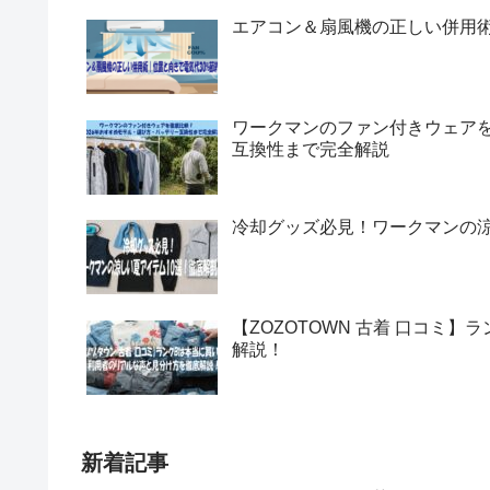
エアコン＆扇風機の正しい併用術
ワークマンのファン付きウェアを
互換性まで完全解説
冷却グッズ必見！ワークマンの涼
【ZOZOTOWN 古着 口コミ
解説！
新着記事