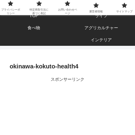
エンジョイ ブログライフ
プライバシーポ
特定商取引法に
お問い合わせペ
運営者情報
サイトマップ
リシー
基づく表記
ージ
TOP
ライフ
食べ物
アグリカルチャー
インテリア
okinawa-kokuto-health4
スポンサーリンク