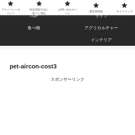
エンジョイ ブログライフ
プライバシーポ
特定商取引法に
お問い合わせペ
運営者情報
サイトマップ
リシー
基づく表記
ージ
TOP
ライフ
食べ物
アグリカルチャー
インテリア
pet-aircon-cost3
スポンサーリンク