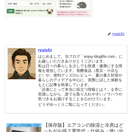
ryuichi
ryuichi
はじめまして。当ブログ「enjoy-bloglife.com」に
お越しいただきありがとうございます。
私は日々の暮らしを少しでも快適・健康にする情
報を発信しています。発酵食品（黒豆・小豆な
ど）や、便利グッズのレビュー、夏の暑さ対策や
暮らしのアイデアを中心に、実際に試した体験を
もとに記事を執筆しています。
「読者にとって本当に役立つ情報とは？」を常に
意識しながら、誰でも取り入れやすいノウハウや
気づきをお届けすることを心がけています。
どうぞゆっくりご覧になってください。
【保存版】エアコンの除湿と冷房はど
っちがお得？電気代・仕組み・使い分