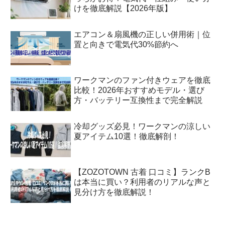
けを徹底解説【2026年版】
エアコン＆扇風機の正しい併用術｜位
置と向きで電気代30%節約へ
ワークマンのファン付きウェアを徹底
比較！2026年おすすめモデル・選び
方・バッテリー互換性まで完全解説
冷却グッズ必見！ワークマンの涼しい
夏アイテム10選！徹底解剖！
【ZOZOTOWN 古着 口コミ】ランクB
は本当に買い？利用者のリアルな声と
見分け方を徹底解説！