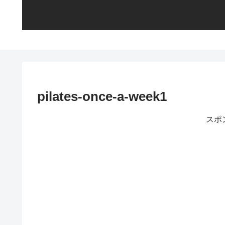
pilates-once-a-week1
スポ